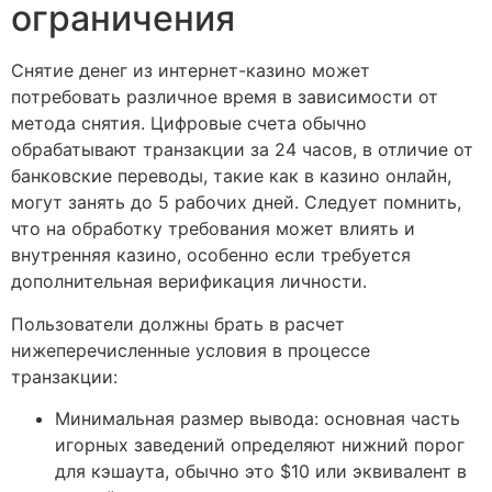
ограничения
Снятие денег из интернет-казино может
потребовать различное время в зависимости от
метода снятия. Цифровые счета обычно
обрабатывают транзакции за 24 часов, в отличие от
банковские переводы, такие как в казино онлайн,
могут занять до 5 рабочих дней. Следует помнить,
что на обработку требования может влиять и
внутренняя казино, особенно если требуется
дополнительная верификация личности.
Пользователи должны брать в расчет
нижеперечисленные условия в процессе
транзакции:
Минимальная размер вывода: основная часть
игорных заведений определяют нижний порог
для кэшаута, обычно это $10 или эквивалент в