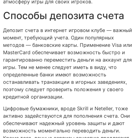
атмосферу игры для своих игроков.
Способы депозита счета
Депозит счета в интернет игровом клубе — важный
момент, требующий учета. Один популярных
методов — банковские карты. Применение Visa или
MasterCard обеспечивает возможность быстро и
гарантированно переместить деньги на аккаунт для
игры. Тем не менее следует иметь в виду, что
определенные банки имеют возможность
останавливать транзакции в игорных заведениях,
поэтому следует проверить положения у своего
кредитной организации.
Цифровые бумажники, вроде Skrill и Neteller, тоже
активно задействуются для пополнения счета. Они
обеспечивают надежный уровень защиты и дают
возможность моментально переводить деньги.