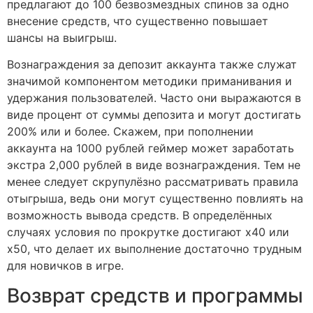
предлагают до 100 безвозмездных спинов за одно
внесение средств, что существенно повышает
шансы на выигрыш.
Вознаграждения за депозит аккаунта также служат
значимой компонентом методики приманивания и
удержания пользователей. Часто они выражаются в
виде процент от суммы депозита и могут достигать
200% или и более. Скажем, при пополнении
аккаунта на 1000 рублей геймер может заработать
экстра 2,000 рублей в виде вознаграждения. Тем не
менее следует скрупулёзно рассматривать правила
отыгрыша, ведь они могут существенно повлиять на
возможность вывода средств. В определённых
случаях условия по прокрутке достигают x40 или
x50, что делает их выполнение достаточно трудным
для новичков в игре.
Возврат средств и программы