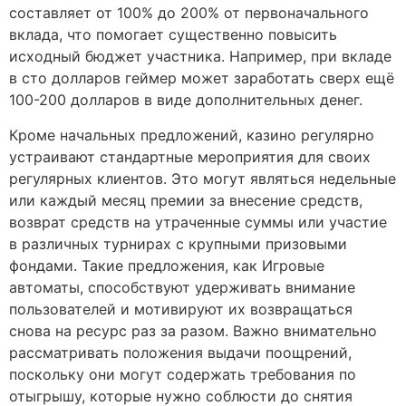
составляет от 100% до 200% от первоначального
вклада, что помогает существенно повысить
исходный бюджет участника. Например, при вкладе
в сто долларов геймер может заработать сверх ещё
100-200 долларов в виде дополнительных денег.
Кроме начальных предложений, казино регулярно
устраивают стандартные мероприятия для своих
регулярных клиентов. Это могут являться недельные
или каждый месяц премии за внесение средств,
возврат средств на утраченные суммы или участие
в различных турнирах с крупными призовыми
фондами. Такие предложения, как Игровые
автоматы, способствуют удерживать внимание
пользователей и мотивируют их возвращаться
снова на ресурс раз за разом. Важно внимательно
рассматривать положения выдачи поощрений,
поскольку они могут содержать требования по
отыгрышу, которые нужно соблюсти до снятия