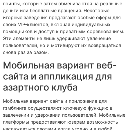
поинты, которые затем обмениваются на реальные
деньги или бесплатные вращения. Некоторые
игорные заведения предлагают особые оферы для
своих VIP-клиентов, включая индивидуальных
помощников и доступ к приватным соревнованиям.
Эти элементы не лишь удерживают увлечение
пользователей, но и мотивируют их возвращаться
снова раз за разом.
Мобильная вариант веб-
сайта и аппликация для
азартного клуба
Мобильная вариант сайта и приложение для
гэмблинга осуществляют ключевую функцию в
завлечении и удержании пользователей. Мобильные
платформы предоставляют юзерам возможность
наслаждаться слотами когда угодно и в любой