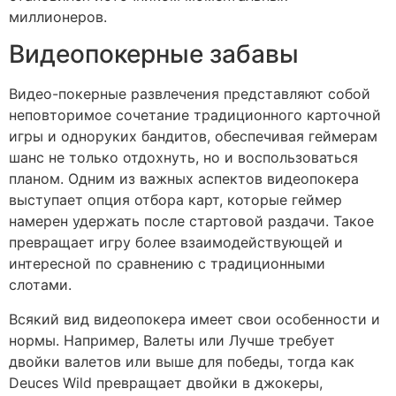
миллионеров.
Видеопокерные забавы
Видео-покерные развлечения представляют собой
неповторимое сочетание традиционного карточной
игры и одноруких бандитов, обеспечивая геймерам
шанс не только отдохнуть, но и воспользоваться
планом. Одним из важных аспектов видеопокера
выступает опция отбора карт, которые геймер
намерен удержать после стартовой раздачи. Такое
превращает игру более взаимодействующей и
интересной по сравнению с традиционными
слотами.
Всякий вид видеопокера имеет свои особенности и
нормы. Например, Валеты или Лучше требует
двойки валетов или выше для победы, тогда как
Deuces Wild превращает двойки в джокеры,