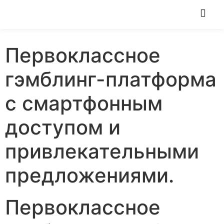
Первоклассное
гэмблинг-платформа
с смартфонным
доступом и
привлекательными
предложениями.
Первоклассное