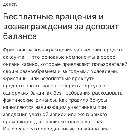
денег.
Бесплатные вращения и
вознаграждения за депозит
баланса
Фриспины и вознаграждения за внесение средств
аккаунта — это основные компоненты в сфере
онлайн казино, которые привлекают пользователей
своим разнообразием и выгодными условиями.
Фриспины, или безоплатные прокруты,
предоставляют шанс проверить фортуна в
одноруких бандитах без требования расходовать
фактические финансы. Как правило бонусы
начисляются начинающим участникам при
заведения учетной записи или же в рамках
промоакции для лояльных пользователей.
Интересно, что определенные онлайн-казино