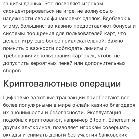
защиты данных. Это позволяет игрокам
сконцентрироваться на игре, не волнуюсь о
надежности своих финансовых сделок. Вдобавок к
этому, большинство казино предоставляют бонусы и
системы поощрения для пользователей карт, что
делает игру еще более привлекательной. Важно
помнить о важности соблюдать лимиты и
требования использования карточек, чтобы не
допустить вероятных пеней или дополнительных
сборов.
Криптовалютные операции
Цифровые валютные транзакции приобретают все
более популярными в мире онлайн казино благодаря
их анонимности и безопасности. Эксплуатация
подобных криптовалют, например Bitcoin, Ethereum и
других альткоинов, позволяет игрокам совершать
вклады и снимать деньги без участия банковских