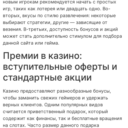
новым игрокам рекомендуется начать с простых
игр, таких как лотерея или двадцать одно. Во-
вторых, вкусы по стилю развлечения: некоторые
выбирают стратегии, другие — зависящие от
везения. В-третьих, доступность бонусов и акций
может стать дополнительно стимулом для подбора
данной сайта или гейма.
Премии в казино:
вступительные оферты и
стандартные акции
Казино предоставляют разнообразные бонусы,
чтобы заманить свежих геймеров и удержать
верных клиентов. Одним популярных видов
считается приветственный подарок, который
содержит как финансы, так и бесплатные вращения
на слотах. Часто размер данного подарка