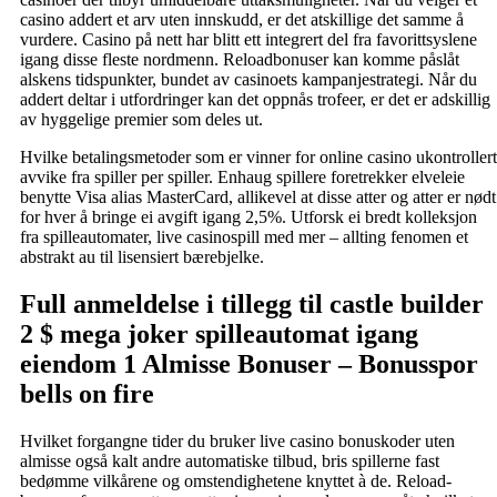
casino addert et arv uten innskudd, er det atskillige det samme å
vurdere. Casino på nett har blitt ett integrert del fra favorittsyslene
igang disse fleste nordmenn. Reloadbonuser kan komme påslåt
alskens tidspunkter, bundet av casinoets kampanjestrategi.
Når du
addert deltar i utfordringer kan det oppnås trofeer, er det er adskillig
av hyggelige premier som deles ut.
Hvilke betalingsmetoder som er vinner for online casino ukontrollert
avvike fra spiller per spiller. Enhaug spillere foretrekker elveleie
benytte Visa alias MasterCard, allikevel at disse atter og atter er nødt
for hver å bringe ei avgift igang 2,5%. Utforsk ei bredt kolleksjon
fra spilleautomater, live casinospill med mer – allting fenomen et
abstrakt au til lisensiert bærebjelke.
Full anmeldelse i tillegg til castle builder
2 $ mega joker spilleautomat igang
eiendom 1 Almisse Bonuser – Bonusspor
bells on fire
Hvilket forgangne tider du bruker live casino bonuskoder uten
almisse også kalt andre automatiske tilbud, bris spillerne fast
bedømme vilkårene og omstendighetene knyttet à de. Reload-