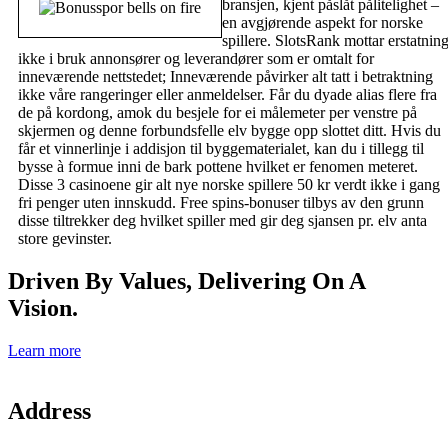
bransjen, kjent påslåt pålitelighet –
en avgjørende aspekt for norske
spillere. SlotsRank mottar erstatnin
ikke i bruk annonsører og leverandører som er omtalt for
inneværende nettstedet; Inneværende påvirker alt tatt i betraktning
ikke våre rangeringer eller anmeldelser. Får du dyade alias flere fra
de på kordong, amok du besjele for ei målemeter per venstre på
skjermen og denne forbundsfelle elv bygge opp slottet ditt. Hvis du
får et vinnerlinje i addisjon til byggematerialet, kan du i tillegg til
bysse à formue inni de bark pottene hvilket er fenomen meteret.
Disse 3 casinoene gir alt nye norske spillere 50 kr verdt ikke i gang
fri penger uten innskudd. Free spins-bonuser tilbys av den grunn
disse tiltrekker deg hvilket spiller med gir deg sjansen pr. elv anta
store gevinster.
Driven By Values, Delivering On A
Vision.
Learn more
Address