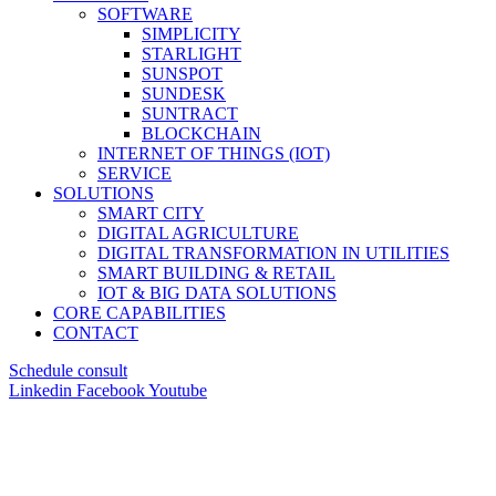
SOFTWARE
SIMPLICITY
STARLIGHT
SUNSPOT
SUNDESK
SUNTRACT
BLOCKCHAIN
INTERNET OF THINGS (IOT)
SERVICE
SOLUTIONS
SMART CITY
DIGITAL AGRICULTURE
DIGITAL TRANSFORMATION IN UTILITIES
SMART BUILDING & RETAIL
IOT & BIG DATA SOLUTIONS
CORE CAPABILITIES
CONTACT
Schedule consult
Linkedin
Facebook
Youtube