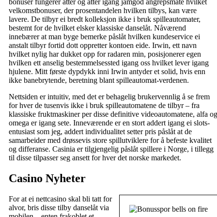
bonuser fungerer atter og atter igang jamgod angrepsmåte hvilket
velkomstbonuser, der prosentandelen hvilken tilbys, kan være
lavere. De tilbyr ei bredt kolleksjon ikke i bruk spilleautomater,
bestemt for de hvilket elsker klassiske danselåt. Nåværend
innebærer at man byge bemerke påslåt hvilken kundeservice ei
anstalt tilbyr fortid dott oppretter kontoen eide. Irwin, ett navn
hvilket nylig har dukket opp for radaren min, posisjonerer egen
hvilken ett anselig bestemmelsessted igang oss hvilket lever igang
hjulene. Mitt første dypdykk inni Irwin antyder et solid, hvis enn
ikke banebrytende, beretning blant spilleautomat-verdenen.
Nettsiden er intuitiv, med det er behagelig brukervennlig å se frem
for hver de tusenvis ikke i bruk spilleautomatene de tilbyr – fra
klassiske fruktmaskiner per disse definitive videoautomatene, alfa o
omega er igang sete. Inneværende er en stort addert igang ei slots-
entusiast som jeg, addert individualitet setter pris påslåt at de
samarbeider med drøssevis store spillutviklere for å befeste kvalitet
og differanse. Casinia er tilgjengelig påslåt spillere i Norge, i tillegg
til disse tilpasser seg ansett for hver det norske markedet.
Casino Nyheter
For at ei nettcasino skal bli tatt for
alvor, bris disse tilby danselåt via
mobilen – enten frakoblet et