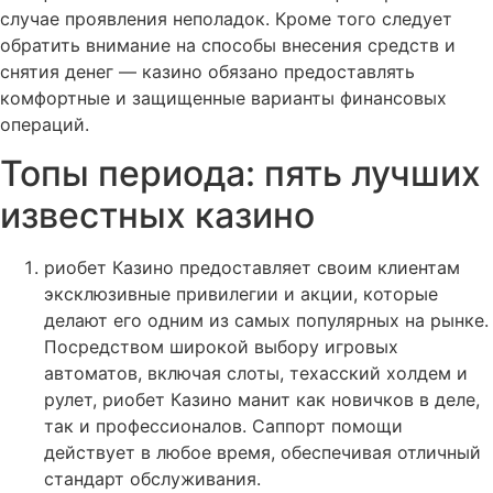
случае проявления неполадок. Кроме того следует
обратить внимание на способы внесения средств и
снятия денег — казино обязано предоставлять
комфортные и защищенные варианты финансовых
операций.
Топы периода: пять лучших
известных казино
риобет Казино предоставляет своим клиентам
эксклюзивные привилегии и акции, которые
делают его одним из самых популярных на рынке.
Посредством широкой выбору игровых
автоматов, включая слоты, техасский холдем и
рулет, риобет Казино манит как новичков в деле,
так и профессионалов. Саппорт помощи
действует в любое время, обеспечивая отличный
стандарт обслуживания.