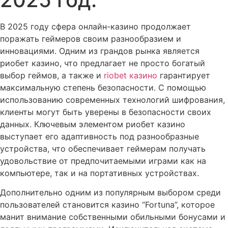
В 2025 году сфера онлайн-казино продолжает
поражать геймеров своим разнообразием и
инновациями. Одним из грандов рынка является
риобет казино, что предлагает не просто богатый
выбор геймов, а также и
riobet казино
гарантирует
максимальную степень безопасности. С помощью
использованию современных технологий шифрования,
клиенты могут быть уверены в безопасности своих
данных. Ключевым элементом риобет казино
выступает его адаптивность под разнообразные
устройства, что обеспечивает геймерам получать
удовольствие от предпочитаемыми играми как на
компьютере, так и на портативных устройствах.
Дополнительно одним из популярным выбором среди
пользователей становится казино “Fortuna”, которое
манит внимание собственными обильными бонусами и