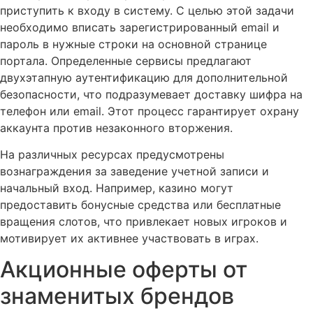
приступить к входу в систему. С целью этой задачи
необходимо вписать зарегистрированный email и
пароль в нужные строки на основной странице
портала. Определенные сервисы предлагают
двухэтапную аутентификацию для дополнительной
безопасности, что подразумевает доставку шифра на
телефон или email. Этот процесс гарантирует охрану
аккаунта против незаконного вторжения.
На различных ресурсах предусмотрены
вознаграждения за заведение учетной записи и
начальный вход. Например, казино могут
предоставить бонусные средства или бесплатные
вращения слотов, что привлекает новых игроков и
мотивирует их активнее участвовать в играх.
Акционные оферты от
знаменитых брендов