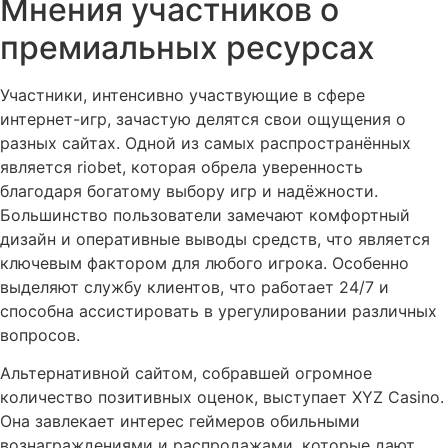
Мнения участников о
премиальных ресурсах
Участники, интенсивно участвующие в сфере
интернет-игр, зачастую делятся свои ощущения о
разных сайтах. Одной из самых распространённых
является riobet, которая обрела уверенность
благодаря богатому выбору игр и надёжности.
Большинство пользователи замечают комфортный
дизайн и оперативные выводы средств, что является
ключевым фактором для любого игрока. Особенно
выделяют службу клиентов, что работает 24/7 и
способна ассистировать в урегулировании различных
вопросов.
Альтернативной сайтом, собравшей огромное
количество позитивных оценок, выступает XYZ Casino.
Она завлекает интерес геймеров обильными
вознаграждениями и распродажами, которые дают