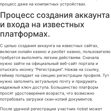
процесс даже на компактных устройствах.
Процесс создания аккаунта
и входа на известных
платформах.
С целью создания аккаунта на известных сайтах,
включая онлайн казино и риобет казино, пользователю
требуется выполнять легким действиям. Сначала
нужно зайти на официальный веб-сайт портала и
отыскать иконку “Регистрация”. Нажав на ссылку,
геймер попадает на секцию регистрации профиля. Тут
нужно заполнить актуальную почту и придумать
надежный ключ доступа. Большинство платформ
просят удостоверения возраста, что возможно
потребовать загрузки скан-копий документов.
После удачной регистрации участник riobet может