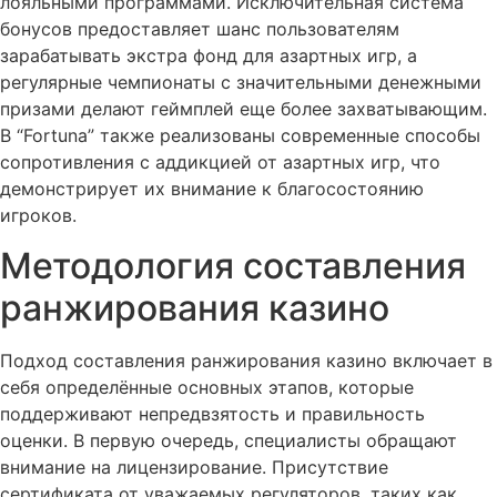
лояльными программами. Исключительная система
бонусов предоставляет шанс пользователям
зарабатывать экстра фонд для азартных игр, а
регулярные чемпионаты с значительными денежными
призами делают геймплей еще более захватывающим.
В “Fortuna” также реализованы современные способы
сопротивления с аддикцией от азартных игр, что
демонстрирует их внимание к благосостоянию
игроков.
Методология составления
ранжирования казино
Подход составления ранжирования казино включает в
себя определённые основных этапов, которые
поддерживают непредвзятость и правильность
оценки. В первую очередь, специалисты обращают
внимание на лицензирование. Присутствие
сертификата от уважаемых регуляторов, таких как