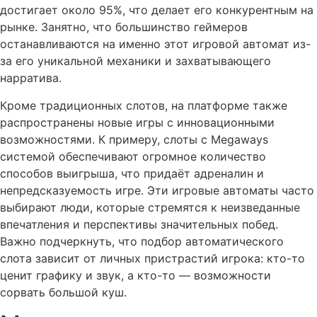
достигает около 95%, что делает его конкурентным на
рынке. Занятно, что большинство геймеров
останавливаются на именно этот игровой автомат из-
за его уникальной механики и захватывающего
нарратива.
Кроме традиционных слотов, на платформе также
распространены новые игры с инновационными
возможностями. К примеру, слоты с Megaways
системой обеспечивают огромное количество
способов выигрыша, что придаёт адреналин и
непредсказуемость игре. Эти игровые автоматы часто
выбирают люди, которые стремятся к неизведанные
впечатления и перспективы значительных побед.
Важно подчеркнуть, что подбор автоматического
слота зависит от личных пристрастий игрока: кто-то
ценит графику и звук, а кто-то — возможности
сорвать большой куш.