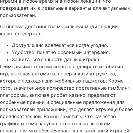
играми в любое время и в любой локации, что
превращает их в идеальные варианты для актуальных
пользователей.
Основные достоинства мобильных модификаций
казино содержат:
Доступ: шанс вовлекаться когда угодно.
Удобство: понятно освоимый интерфейс.
Защита: сохранность данных игрока.
Геймеры имеют возможность подбирать из обилия
игр, включая автоматы, покер и казино-рулетка,
которые подходят для мобильных гаджетов. Кроме
того, значительное количество портативные гэмблинг-
платформы, включая риобет казино, предлагают
особенные премии и специальные предложения для
пользователей приложений, что делает игру еще более
привлекательной. Важно заметить, что качество
графики и темп запуска остаются на высоком
показателе, что обеспечивает увлекательный игровой