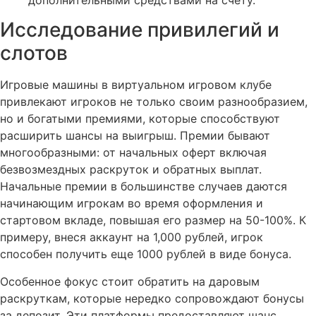
Исследование привилегий и
слотов
Игровые машины в виртуальном игровом клубе
привлекают игроков не только своим разнообразием,
но и богатыми премиями, которые способствуют
расширить шансы на выигрыш. Премии бывают
многообразными: от начальных оферт включая
безвозмездных раскруток и обратных выплат.
Начальные премии в большинстве случаев даются
начинающим игрокам во время оформления и
стартовом вкладе, повышая его размер на 50-100%. К
примеру, внеся аккаунт на 1,000 рублей, игрок
способен получить еще 1000 рублей в виде бонуса.
Особенное фокус стоит обратить на даровым
раскруткам, которые нередко сопровождают бонусы
за депозит. Эти платформы предоставляют шанс