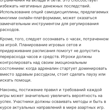
ограничения на вклады и беты. Это способствует
избежать негативных денежных последствий.
Использование опций самодисциплины, предлагаемых
многими онлайн-платформами, может оказаться
замечательным инструментом для регулирования
расходов.
Кроме, того, следует осознавать о часах, потраченном
за игрой. Планирование игровых сетов и
придерживание расписания помогут не допустить
перерасхода часов и средств. Игроки должны
контролировать над своим эмоциональным
состоянием: когда адреналин стартует доминировать
вместо здравым рассудком, стоит сделать паузу или
искать помощи.
Наконец, постижение правил и требований каждой
игры может значительно увеличить вероятность на
успех. Участники должны осваивать методы и быть в
курсе актуальных направлений в мире азартных игр.