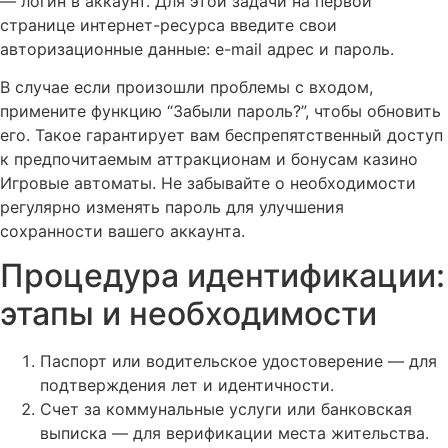
— логин в аккаунт. Для этой задачи на первой
странице интернет-ресурса введите свои
авторизационные данные: e-mail адрес и пароль.
В случае если произошли проблемы с входом,
примените функцию “Забыли пароль?”, чтобы обновить
его. Такое гарантирует вам беспрепятственный доступ
к предпочитаемым аттракционам и бонусам казино
Игровые автоматы. Не забывайте о необходимости
регулярно изменять пароль для улучшения
сохранности вашего аккаунта.
Процедура идентификации:
этапы и необходимости
Паспорт или водительское удостоверение — для
подтверждения лет и идентичности.
Счет за коммунальные услуги или банковская
выписка — для верификации места жительства.