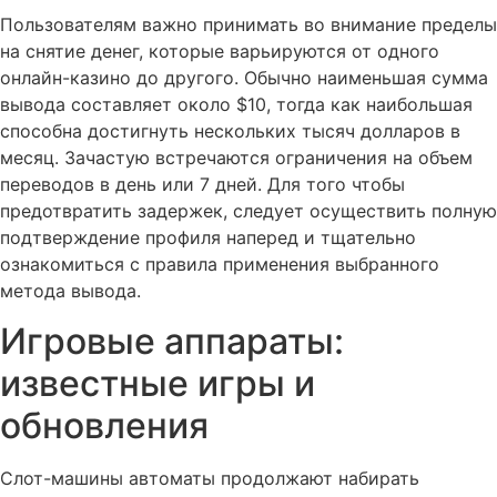
Пользователям важно принимать во внимание пределы
на снятие денег, которые варьируются от одного
онлайн-казино до другого. Обычно наименьшая сумма
вывода составляет около $10, тогда как наибольшая
способна достигнуть нескольких тысяч долларов в
месяц. Зачастую встречаются ограничения на объем
переводов в день или 7 дней. Для того чтобы
предотвратить задержек, следует осуществить полную
подтверждение профиля наперед и тщательно
ознакомиться с правила применения выбранного
метода вывода.
Игровые аппараты:
известные игры и
обновления
Слот-машины автоматы продолжают набирать