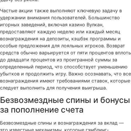
Частые акции также выполняют ключевую задачу в
удержании внимания пользователей. Большинство
игорных заведений, включая казино Вулкан,
предоставляют каждую неделю или каждый месяц
вознаграждения на депозиты, кэшбэк программы и
особые предложения для лояльных игроков. Возврат
средств обычно варьируется от пяти процентов вплоть
до двадцати процентов из проигранной суммы за
определенный период, что способствует уменьшению
убытков и продолжить игру. Важно осознавать, что все
вознаграждения имеют требованиями ставок, которые
следует выполнить для получения выигрыша.
Безвозмездные спины и бонусы
за пополнение счета
Безвозмездные спины и вознаграждения за вклад —
это известные механизмы, которые гэмблинг-