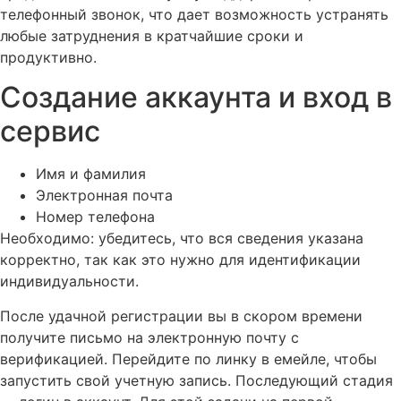
телефонный звонок, что дает возможность устранять
любые затруднения в кратчайшие сроки и
продуктивно.
Создание аккаунта и вход в
сервис
Имя и фамилия
Электронная почта
Номер телефона
Необходимо: убедитесь, что вся сведения указана
корректно, так как это нужно для идентификации
индивидуальности.
После удачной регистрации вы в скором времени
получите письмо на электронную почту с
верификацией. Перейдите по линку в емейле, чтобы
запустить свой учетную запись. Последующий стадия