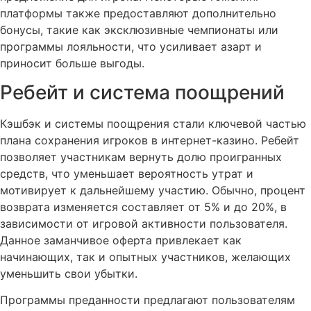
платформы также предоставляют дополнительно
бонусы, такие как эксклюзивные чемпионаты или
программы лояльности, что усиливает азарт и
приносит больше выгоды.
Ребейт и система поощрений
Кэшбэк и системы поощрения стали ключевой частью
плана сохранения игроков в интернет-казино. Ребейт
позволяет участникам вернуть долю проигранных
средств, что уменьшает вероятность утрат и
мотивирует к дальнейшему участию. Обычно, процент
возврата изменяется составляет от 5% и до 20%, в
зависимости от игровой активности пользователя.
Данное заманчивое оферта привлекает как
начинающих, так и опытных участников, желающих
уменьшить свои убытки.
Программы преданности предлагают пользователям