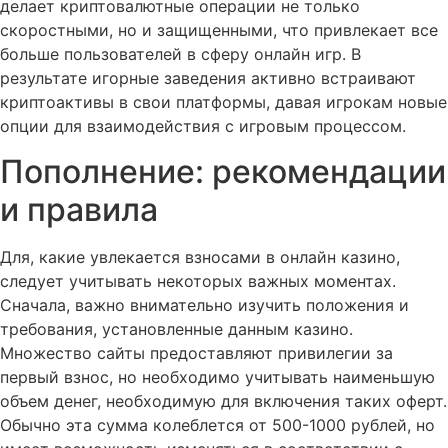
делает криптовалютные операции не только
скоростными, но и защищенными, что привлекает все
больше пользователей в сферу онлайн игр. В
результате игорные заведения активно встраивают
криптоактивы в свои платформы, давая игрокам новые
опции для взаимодействия с игровым процессом.
Пополнение: рекомендации
и правила
Для, какие увлекается взносами в онлайн казино,
следует учитывать некоторых важных моментах.
Сначала, важно внимательно изучить положения и
требования, установленные данным казино.
Множество сайты предоставляют привилегии за
первый взнос, но необходимо учитывать наименьшую
объем денег, необходимую для включения таких оферт.
Обычно эта сумма колеблется от 500-1000 рублей, но