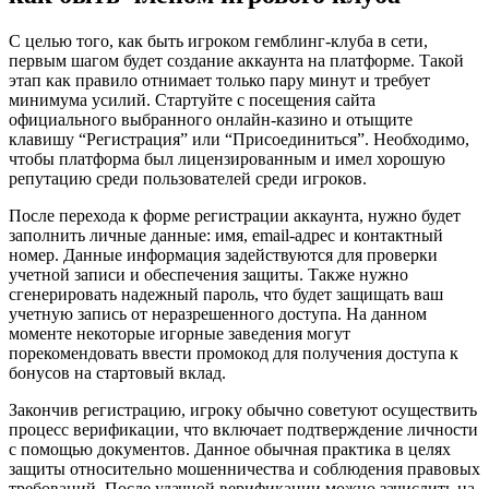
С целью того, как быть игроком гемблинг-клуба в сети,
первым шагом будет создание аккаунта на платформе. Такой
этап как правило отнимает только пару минут и требует
минимума усилий. Стартуйте с посещения сайта
официального выбранного онлайн-казино и отыщите
клавишу “Регистрация” или “Присоединиться”. Необходимо,
чтобы платформа был лицензированным и имел хорошую
репутацию среди пользователей среди игроков.
После перехода к форме регистрации аккаунта, нужно будет
заполнить личные данные: имя, email-адрес и контактный
номер. Данные информация задействуются для проверки
учетной записи и обеспечения защиты. Также нужно
сгенерировать надежный пароль, что будет защищать ваш
учетную запись от неразрешенного доступа. На данном
моменте некоторые игорные заведения могут
порекомендовать ввести промокод для получения доступа к
бонусов на стартовый вклад.
Закончив регистрацию, игроку обычно советуют осуществить
процесс верификации, что включает подтверждение личности
с помощью документов. Данное обычная практика в целях
защиты относительно мошенничества и соблюдения правовых
требований. После удачной верификации можно зачислить на