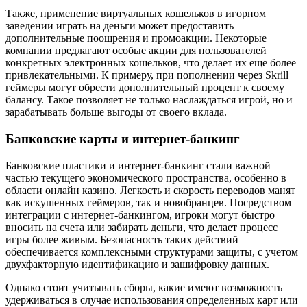
Также, применение виртуальных кошельков в игорном
заведении играть на деньги может предоставить
дополнительные поощрения и промоакции. Некоторые
компании предлагают особые акции для пользователей
конкретных электронных кошельков, что делает их еще более
привлекательными. К примеру, при пополнении через Skrill
геймеры могут обрести дополнительный процент к своему
балансу. Такое позволяет не только наслаждаться игрой, но и
зарабатывать больше выгоды от своего вклада.
Банковские карты и интернет-банкинг
Банковские пластики и интернет-банкинг стали важной
частью текущего экономического пространства, особенно в
области онлайн казино. Легкость и скорость переводов манят
как искушенных геймеров, так и новобранцев. Посредством
интеграции с интернет-банкингом, игроки могут быстро
вносить на счета или забирать деньги, что делает процесс
игры более живым. Безопасность таких действий
обеспечивается комплексными структурами защиты, с учетом
двухфакторную идентификацию и зашифровку данных.
Однако стоит учитывать сборы, какие имеют возможность
удерживаться в случае использования определенных карт или