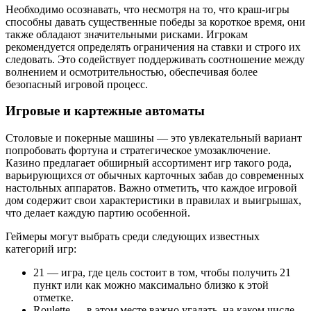
Необходимо осознавать, что несмотря на то, что краш-игры
способны давать существенные победы за короткое время, они
также обладают значительными рисками. Игрокам
рекомендуется определять ограничения на ставки и строго их
следовать. Это содействует поддерживать соотношение между
волнением и осмотрительностью, обеспечивая более
безопасный игровой процесс.
Игровые и картежные автоматы
Столовые и покерные машины — это увлекательный вариант
попробовать фортуна и стратегическое умозаключение.
Казино предлагает обширный ассортимент игр такого рода,
варьирующихся от обычных карточных забав до современных
настольных аппаратов. Важно отметить, что каждое игровой
дом содержит свои характеристики в правилах и выигрышах,
что делает каждую партию особенной.
Геймеры могут выбрать среди следующих известных
категорий игр:
21 — игра, где цель состоит в том, чтобы получить 21
пункт или как можно максимально близко к этой
отметке.
Roulette — в этом месте важно угадать, на каком числе