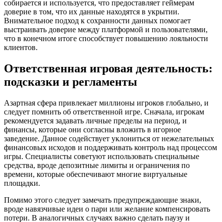
собирается и используется, что предоставляет геймерам
доверие в том, что их данные находятся в укрытии.
Внимательное подход к сохранности данных помогает
выстраивать доверие между платформой и пользователями,
что в конечном итоге способствует повышению лояльности
клиентов.
Ответственная игровая деятельность:
подсказки и регламенты
Азартная сфера привлекает миллионы игроков глобально, и
следует помнить об ответственной игре. Сначала, игрокам
рекомендуется задавать личные пределы на период, и
финансы, которые они согласны вложить в игорное
заведение. Данное содействует уклониться от нежелательных
финансовых исходов и поддерживать контроль над процессом
игры. Специалисты советуют использовать специальные
средства, вроде депозитные лимиты и ограничения по
времени, которые обеспечивают многие виртуальные
площадки.
Помимо этого следует замечать предупреждающие знаки,
вроде навязчивые идеи о пари или желание компенсировать
потери. В аналогичных случаях важно сделать паузу и