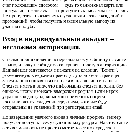
счет подходящим способом — будь то банковская карта или
виртуальный кошелек — и приступить к наслаждаться игрой.
Не пропустите просмотреть с условиями вознаграждений и
промоакций, чтобы получить максимальную выгоду из
участия в клубе.
Вход в индивидуальный аккаунт –
несложная авторизация.
С целью проникновения в персональному кабинету на сайте
казино, игроку необходимо совершить простую авторизацию.
Данный шаг запускается с нажатия на клавишу “Войти”,
размещенную в верхнем правом углу основной страницы.
Затем данного появится окно для ввода логина и пароля.
Следует иметь в виду, что информация следует вводить без
ошибок, чтобы избежать заморозки профиля. Если игрок
утратил код доступа, возможно применить опцией
восстановления, следуя инструкциям, которые будут
отправлены на указанный при регистрации email.
По завершении удачного входа в личный профиль, геймер
получает доступ к всему функционалу ресурса. На этом сайте
есть возможность не просто смотреть остаток средств и