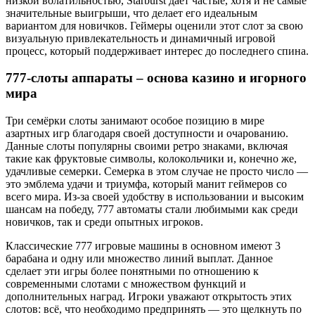
низкой волатильностью, Starburst даёт частые, хотя и не самые
значительные выигрыши, что делает его идеальным
вариантом для новичков. Геймеры оценили этот слот за свою
визуальную привлекательность и динамичный игровой
процесс, который поддерживает интерес до последнего спина.
777-слоты аппараты – основа казино и игорного
мира
Три семёрки слоты занимают особое позицию в мире
азартных игр благодаря своей доступности и очарованию.
Данные слоты популярны своими ретро знаками, включая
такие как фруктовые символы, колокольчики и, конечно же,
удачливые семерки. Семерка в этом случае не просто число —
это эмблема удачи и триумфа, который манит геймеров со
всего мира. Из-за своей удобству в использовании и высоким
шансам на победу, 777 автоматы стали любимыми как среди
новичков, так и среди опытных игроков.
Классические 777 игровые машины в основном имеют 3
барабана и одну или множество линий выплат. Данное
сделает эти игры более понятными по отношению к
современными слотами с множеством функций и
дополнительных наград. Игроки уважают открытость этих
слотов: всё, что необходимо предпринять — это щелкнуть по