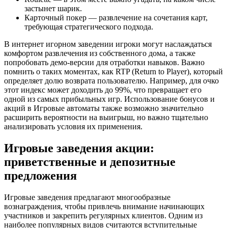
застынет шарик.
Карточный покер — развлечение на сочетания карт,
требующая стратегического подхода.
В интернет игорном заведении игроки могут наслаждаться
комфортом развлечения из собственного дома, а также
попробовать демо-версии для отработки навыков. Важно
помнить о таких моментах, как RTP (Return to Player), который
определяет долю возврата пользователю. Например, для очко
этот индекс может доходить до 99%, что превращает его
одной из самых прибыльных игр. Использование бонусов и
акций в Игровые автоматы также возможно значительно
расширить вероятности на выигрыш, но важно тщательно
анализировать условия их применения.
Игровые заведения акции:
приветственные и депозитные
предложения
Игровые заведения предлагают многообразные
вознаграждения, чтобы привлечь внимание начинающих
участников и закрепить регулярных клиентов. Одним из
наиболее популярных видов считаются вступительные