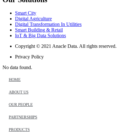
Smart City
Digital Agriculture
Digital Transformation In Utilities
Smart Building & Retail
IoT & Big Data Solutions
Copyright © 2021 Anacle Data. All rights reserved.
Privacy Policy
No data found.
HOME
ABOUT US
OUR PEOPLE
PARTNERSHIPS
PRODUCTS