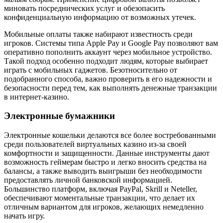
миновать посреднических услуг и обезопасить
конфиденциальную информацию от возможных утечек.
Мобильные оплаты также набирают известность среди
игроков. Системы типа Apple Pay и Google Pay позволяют вам
оперативно пополнить аккаунт через мобильное устройство.
Такой подход особенно подходит людям, которые выбирает
играть с мобильных гаджетов. Безотносительно от
подобранного способа, важно проверить в его надежности и
безопасности перед тем, как выполнять денежные транзакции
в интернет-казино.
Электронные бумажники
Электронные кошельки делаются все более востребованными
среди пользователей виртуальных казино из-за своей
комфортности и защищенности. Данные инструменты дают
возможность геймерам быстро и легко вносить средства на
балансы, а также выводить выигрыши без необходимости
предоставлять личной банковской информацией.
Большинство платформ, включая PayPal, Skrill и Neteller,
обеспечивают моментальные транзакции, что делает их
отличным вариантом для игроков, желающих немедленно
начать игру.