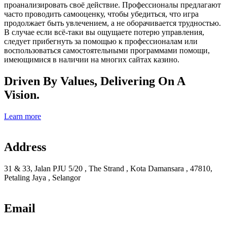
проанализировать своё действие. Профессионалы предлагают
часто проводить самооценку, чтобы убедиться, что игра
продолжает быть увлечением, а не оборачивается трудностью.
В случае если всё-таки вы ощущаете потерю управления,
следует прибегнуть за помощью к профессионалам или
воспользоваться самостоятельными программами помощи,
имеющимися в наличии на многих сайтах казино.
Driven By Values, Delivering On A
Vision.
Learn more
Address
31 & 33, Jalan PJU 5/20 , The Strand , Kota Damansara , 47810,
Petaling Jaya , Selangor
Email