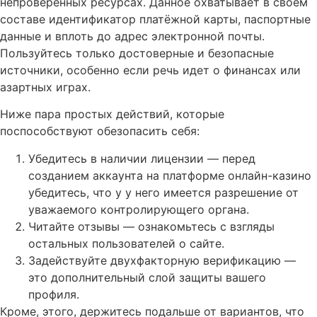
непроверенных ресурсах. Данное охватывает в своём
составе идентификатор платёжной карты, паспортные
данные и вплоть до адрес электронной почты.
Пользуйтесь только достоверные и безопасные
источники, особенно если речь идет о финансах или
азартных играх.
Ниже пара простых действий, которые
поспособствуют обезопасить себя:
Убедитесь в наличии лицензии — перед
созданием аккаунта на платформе онлайн-казино
убедитесь, что у у него имеется разрешение от
уважаемого контролирующего органа.
Читайте отзывы — ознакомьтесь с взгляды
остальных пользователей о сайте.
Задействуйте двухфакторную верификацию —
это дополнительный слой защиты вашего
профиля.
Кроме, этого, держитесь подальше от вариантов, что