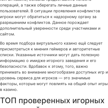
операций, а также оберегать личные данные
пользователей. В ситуации проявления конфликтов
игроки могут обратиться к надзорному органу за
разрешением конфликтов. Данное порождает
дополнительный уверенности среди участниками и
сайтом.
Во время подбора виртуального казино ещё следует
присмотреться к мнения геймеров и авторитетные
списки. Указанные источники могут дать полезную
информацию о имидже игорного заведения и его
безопасности. Вдобавок к этому, того, важно
принимать во внимание многообразие доступных игр и
уровень сервиса для игроков — это значимые
факторы, которые могут повлиять на общий опыт игры
в казино.
ТОП проверенных игорных