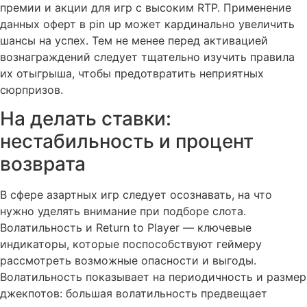
премии и акции для игр с высоким RTP. Применение
данных оферт в pin up может кардинально увеличить
шансы на успех. Тем не менее перед активацией
вознаграждений следует тщательно изучить правила
их отыгрыша, чтобы предотвратить неприятных
сюрпризов.
На делать ставки:
нестабильность и процент
возврата
В сфере азартных игр следует осознавать, на что
нужно уделять внимание при подборе слота.
Волатильность и Return to Player — ключевые
индикаторы, которые поспособствуют геймеру
рассмотреть возможные опасности и выгоды.
Волатильность показывает на периодичность и размер
джекпотов: большая волатильность предвещает