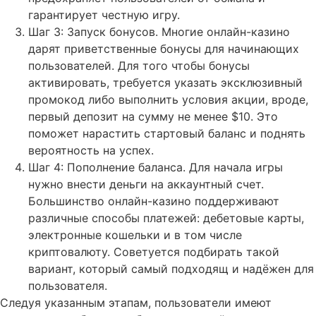
гарантирует честную игру.
Шаг 3: Запуск бонусов. Многие онлайн-казино
дарят приветственные бонусы для начинающих
пользователей. Для того чтобы бонусы
активировать, требуется указать эксклюзивный
промокод либо выполнить условия акции, вроде,
первый депозит на сумму не менее $10. Это
поможет нарастить стартовый баланс и поднять
вероятность на успех.
Шаг 4: Пополнение баланса. Для начала игры
нужно внести деньги на аккаунтный счет.
Большинство онлайн-казино поддерживают
различные способы платежей: дебетовые карты,
электронные кошельки и в том числе
криптовалюту. Советуется подбирать такой
вариант, который самый подходящ и надёжен для
пользователя.
Следуя указанным этапам, пользователи имеют