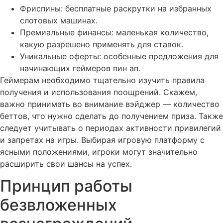
Фриспины: бесплатные раскрутки на избранных
слотовых машинах.
Премиальные финансы: маленькая количество,
какую разрешено применять для ставок.
Уникальные оферты: особенные предложения для
начинающих геймеров пин ап.
Геймерам необходимо тщательно изучить правила
получения и использования поощрений. Скажем,
важно принимать во внимание вэйджер — количество
беттов, что нужно сделать до получением приза. Также
следует учитывать о периодах активности привилегий
и запретах на игры. Выбирая игровую платформу с
ясными положениями, игроки могут значительно
расширить свои шансы на успех.
Принцип работы
безвложенных