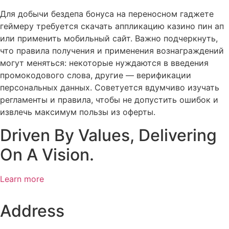
Для добычи бездепа бонуса на переносном гаджете
геймеру требуется скачать аппликацию казино пин ап
или применить мобильный сайт. Важно подчеркнуть,
что правила получения и применения вознаграждений
могут меняться: некоторые нуждаются в введения
промокодового слова, другие — верификации
персональных данных. Советуется вдумчиво изучать
регламенты и правила, чтобы не допустить ошибок и
извлечь максимум пользы из оферты.
Driven By Values, Delivering
On A Vision.
Learn more
Address