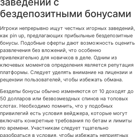
заведений с
бездепозитными бонусами
Игроки непрерывно ищут честных игорных заведений,
как pin up, предлагающих прибыльные бездепозитные
бонусы. Подобные оферты дают возможность оценить
развлечения без вложений, что особенно
привлекательно для новичков в деле. Одним из
ключевых моментов определения является репутация
платформы. Следует уделять внимание на лицензии и
рецензии пользователей, чтобы избежать обмана.
Бездепы бонусы обычно изменяются от 10 доходят до
50 долларов или безвозмездных спинов на топовых
слотах. Необходимо помнить, что у подобных
привилегий есть условия вейджера, которые могут
включать конкретные требования по бетам и лимиты
по времени. Участникам следует тщательно
разобраться в условия, чтобы избежать неприятных