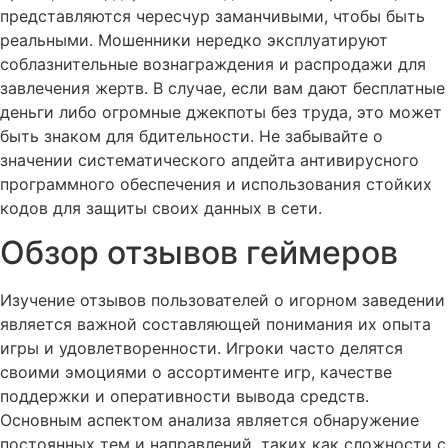
представляются чересчур заманчивыми, чтобы быть
реальными. Мошенники нередко эксплуатируют
соблазнительные вознаграждения и распродажи для
завлечения жертв. В случае, если вам дают бесплатные
деньги либо огромные джекпоты без труда, это может
быть знаком для бдительности. Не забывайте о
значении систематического апдейта антивирусного
программного обеспечения и использования стойких
кодов для защиты своих данных в сети.
Обзор отзывов геймеров
Изучение отзывов пользователей о игорном заведении
является важной составляющей понимания их опыта
игры и удовлетворенности. Игроки часто делятся
своими эмоциями о ассортименте игр, качестве
поддержки и оперативности вывода средств.
Основным аспектом анализа является обнаружение
постоянных тем и направлений, таких как сложности с