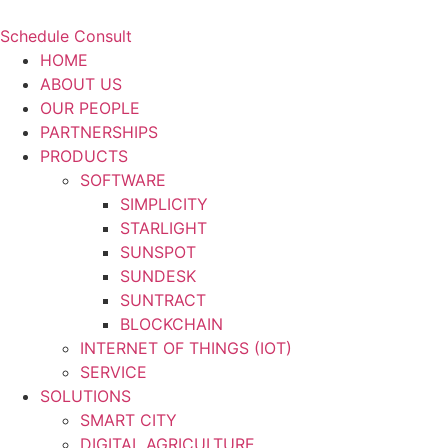
Schedule Consult
HOME
ABOUT US
OUR PEOPLE
PARTNERSHIPS
PRODUCTS
SOFTWARE
SIMPLICITY
STARLIGHT
SUNSPOT
SUNDESK
SUNTRACT
BLOCKCHAIN
INTERNET OF THINGS (IOT)
SERVICE
SOLUTIONS
SMART CITY
DIGITAL AGRICULTURE