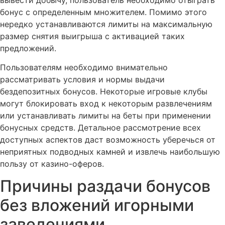
бонус с определенным множителем. Помимо этого
нередко устанавливаются лимиты на максимальную
размер снятия выигрыша с активацией таких
предложений.
Пользователям необходимо внимательно
рассматривать условия и нормы выдачи
бездепозитных бонусов. Некоторые игровые клубы
могут блокировать вход к некоторым развлечениям
или устанавливать лимиты на беты при применении
бонусных средств. Детальное рассмотрение всех
доступных аспектов даст возможность уберечься от
неприятных подводных камней и извлечь наибольшую
пользу от казино-оферов.
Причины раздачи бонусов
без вложений игорными
заведениями.