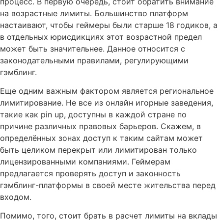
процесс. В первую очередь, стоит обратить внимание
на возрастные лимиты. Большинство платформ
настаивают, чтобы геймеры были старше 18 годиков, а
в отдельных юрисдикциях этот возрастной предел
может быть значительнее. Данное относится с
законодательными правилами, регулирующими
гэмблинг.
Еще одним важным фактором является региональное
лимитирование. Не все из онлайн игорные заведения,
такие как pin up, доступны в каждой стране по
причине различных правовых барьеров. Скажем, в
определённых зонах доступ к таким сайтам может
быть целиком перекрыт или лимитирован только
лицензированными компаниями. Геймерам
предлагается проверять доступ и законность
гэмблинг-платформы в своей месте жительства перед
входом.
Помимо, того, стоит брать в расчет лимиты на вклады