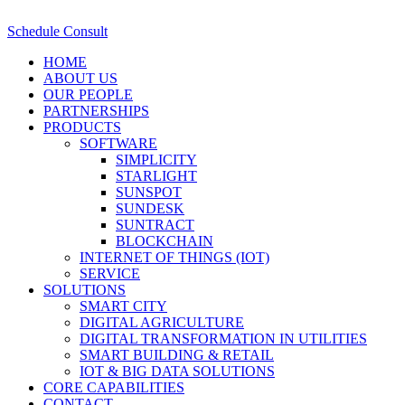
Schedule Consult
HOME
ABOUT US
OUR PEOPLE
PARTNERSHIPS
PRODUCTS
SOFTWARE
SIMPLICITY
STARLIGHT
SUNSPOT
SUNDESK
SUNTRACT
BLOCKCHAIN
INTERNET OF THINGS (IOT)
SERVICE
SOLUTIONS
SMART CITY
DIGITAL AGRICULTURE
DIGITAL TRANSFORMATION IN UTILITIES
SMART BUILDING & RETAIL
IOT & BIG DATA SOLUTIONS
CORE CAPABILITIES
CONTACT