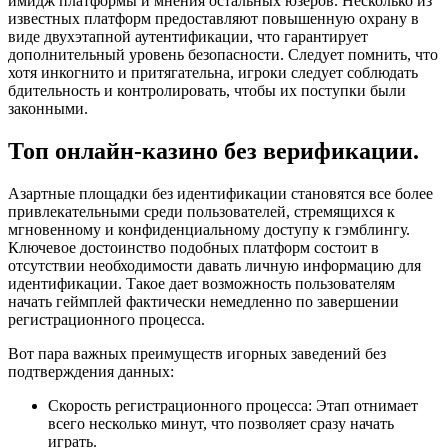
имидж платформы и мнения остальных юзеров. Несколько из
известных платформ предоставляют повышенную охрану в
виде двухэтапной аутентификации, что гарантирует
дополнительный уровень безопасности. Следует помнить, что
хотя инкогнито и притягательна, игроки следует соблюдать
бдительность и контролировать, чтобы их поступки были
законными.
Топ онлайн-казино без верификации.
Азартные площадки без идентификации становятся все более
привлекательными среди пользователей, стремящихся к
мгновенному и конфиденциальному доступу к гэмблингу.
Ключевое достоинство подобных платформ состоит в
отсутствии необходимости давать личную информацию для
идентификации. Такое дает возможность пользователям
начать геймплей фактически немедленно по завершении
регистрационного процесса.
Вот пара важных преимуществ игорных заведений без
подтверждения данных:
Скорость регистрационного процесса: Этап отнимает
всего несколько минут, что позволяет сразу начать
играть.