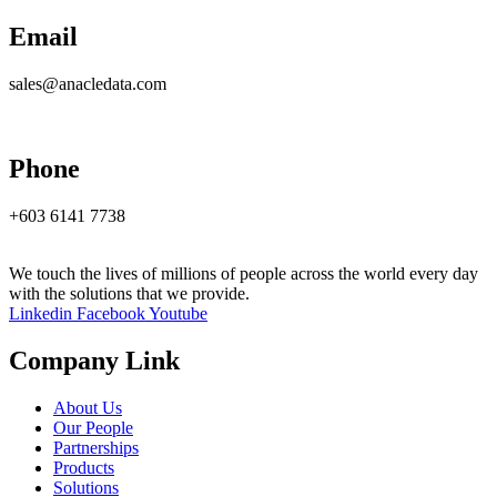
Email
sales@anacledata.com
Phone
+603 6141 7738
We touch the lives of millions of people across the world every day
with the solutions that we provide.
Linkedin
Facebook
Youtube
Company Link
About Us
Our People
Partnerships
Products
Solutions