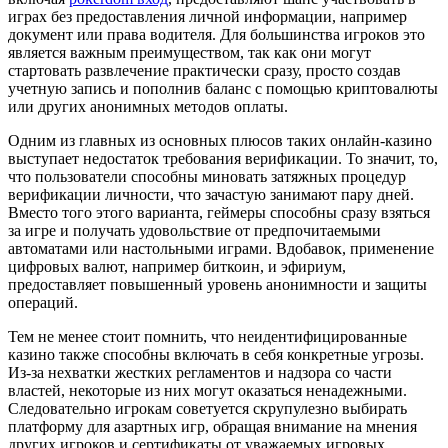
играх без предоставления личной информации, например
документ или права водителя. Для большинства игроков это
является важным преимуществом, так как они могут
стартовать развлечение практически сразу, просто создав
учетную запись и пополнив баланс с помощью криптовалюты
или других анонимных методов оплаты.
Одним из главных из основных плюсов таких онлайн-казино
выступает недостаток требования верификации. То значит, то,
что пользователи способны миновать затяжных процедур
верификации личности, что зачастую занимают пару дней.
Вместо того этого варианта, геймеры способны сразу взяться
за игре и получать удовольствие от предпочитаемыми
автоматами или настольными играми. Вдобавок, применение
цифровых валют, например биткоин, и эфириум,
предоставляет повышенный уровень анонимности и защиты
операций.
Тем не менее стоит помнить, что неидентифицированные
казино также способны включать в себя конкретные угрозы.
Из-за нехватки жестких регламентов и надзора со части
властей, некоторые из них могут оказаться ненадежными.
Следовательно игрокам советуется скрупулезно выбирать
платформу для азартных игр, обращая внимание на мнения
других игроков и сертификаты от уважаемых игровых