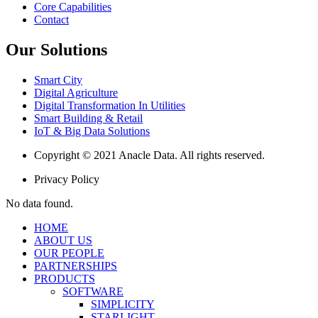
Core Capabilities
Contact
Our Solutions
Smart City
Digital Agriculture
Digital Transformation In Utilities
Smart Building & Retail
IoT & Big Data Solutions
Copyright © 2021 Anacle Data. All rights reserved.
Privacy Policy
No data found.
HOME
ABOUT US
OUR PEOPLE
PARTNERSHIPS
PRODUCTS
SOFTWARE
SIMPLICITY
STARLIGHT