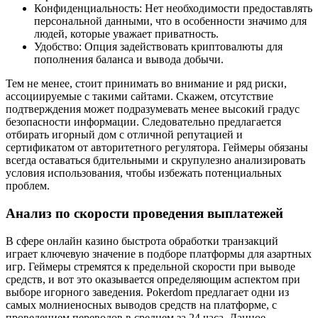
Конфиденциальность: Нет необходимости предоставлять
персональной данными, что в особенности значимо для
людей, которые уважает приватность.
Удобство: Опция задействовать криптовалюты для
пополнения баланса и вывода добычи.
Тем не менее, стоит принимать во внимание и ряд риски,
ассоциируемые с такими сайтами. Скажем, отсутствие
подтверждения может подразумевать менее высокий градус
безопасности информации. Следовательно предлагается
отбирать игорный дом с отличной репутацией и
сертификатом от авторитетного регулятора. Геймеры обязаны
всегда оставаться бдительными и скрупулезно анализировать
условия использования, чтобы избежать потенциальных
проблем.
Анализ по скорости проведения выплатежей
В сфере онлайн казино быстрота обработки транзакций
играет ключевую значение в подборе платформы для азартных
игр. Геймеры стремятся к предельной скорости при выводе
средств, и вот это оказывается определяющим аспектом при
выборе игорного заведения. Pokerdom предлагает одни из
самых молниеносных выводов средств на платформе, с
проведением переводов в среднем за 24 часа. Данное