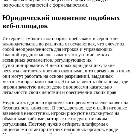
ненужных трудностей с формальностями.
Юридический положение подобных
веб-площадок
Интернет гэмблинг-платформы пребывают в серой зоне
законодательства во различных государствах, что влечет за
собой неопределенность для игроков и управляющих.
Главной трудностью оказывается отсутствие четких
всемирных регламентов, регулирующих их
функционирование. В некоторых юрисдикциях, такие
ресурсы считаются противозаконными, в то время как в иных
они могут работать на основе разрешений, выданных
местными органами власти. Это заставляет к обстановке, где
игроки зачастую имеют дело с вопросами касательно
легальности своих действий и обеспечении своих прав.
Недостаток единого юридического регламента ещё влияет на
безопасность клиентов. В государствах, где онлайн игорные
заведения недоступны, игроки рискуют натолкнуться на
обманными сайтами, которые не следуют никаким
регуляциям. Поэтому нужно отбирать платформы с
лицензиями от авторитетных надзорных органов, вроде