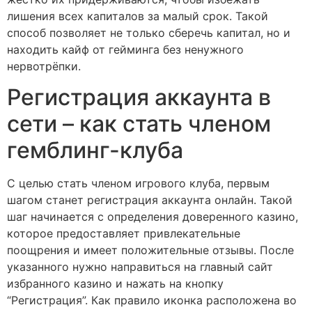
лишения всех капиталов за малый срок. Такой
способ позволяет не только сберечь капитал, но и
находить кайф от гейминга без ненужного
нервотрёпки.
Регистрация аккаунта в
сети – как стать членом
гемблинг-клуба
С целью стать членом игрового клуба, первым
шагом станет регистрация аккаунта онлайн. Такой
шаг начинается с определения доверенного казино,
которое предоставляет привлекательные
поощрения и имеет положительные отзывы. После
указанного нужно направиться на главный сайт
избранного казино и нажать на кнопку
“Регистрация”. Как правило иконка расположена во