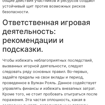
общие действия участников и ресурсов создают
устойчивый щит против возможных рисков
безопасности.
Ответственная игровая
деятельность:
рекомендации и
подсказки.
Чтобы избежать неблагоприятных последствий,
вызванных игорной деятельности, следует
следовать ряду основных правил. Во-первых,
задайте пределы на свои вклады и период,
проведенное в Вулкан Рояль. Данное содействует
управлять финансы и избежать внезапных затрат.
Кроме того, не стоит пробовать отыграться после
поражения. Эта частая оплошность, какая в