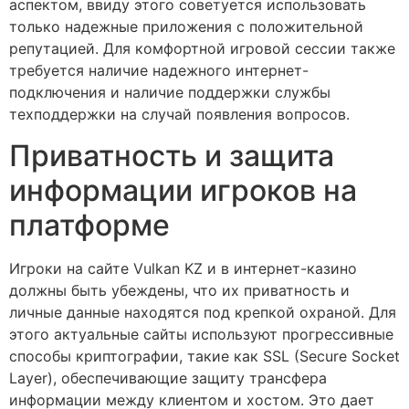
аспектом, ввиду этого советуется использовать
только надежные приложения с положительной
репутацией. Для комфортной игровой сессии также
требуется наличие надежного интернет-
подключения и наличие поддержки службы
техподдержки на случай появления вопросов.
Приватность и защита
информации игроков на
платформе
Игроки на сайте Vulkan KZ и в интернет-казино
должны быть убеждены, что их приватность и
личные данные находятся под крепкой охраной. Для
этого актуальные сайты используют прогрессивные
способы криптографии, такие как SSL (Secure Socket
Layer), обеспечивающие защиту трансфера
информации между клиентом и хостом. Это дает