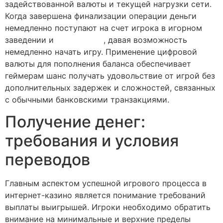
задействованной валюты и текущей нагрузки сети.
Когда завершена финализации операции деньги
немедленно поступают на счет игрока в игорном
заведении и
Вулкан игра
, давая возможность
немедленно начать игру. Применение цифровой
валюты для пополнения баланса обеспечивает
геймерам шанс получать удовольствие от игрой без
дополнительных задержек и сложностей, связанных
с обычными банковскими транзакциями.
Получение денег:
требования и условия
переводов
Главным аспектом успешной игрового процесса в
интернет-казино является понимание требований
выплаты выигрышей. Игроки необходимо обратить
внимание на минимальные и верхние пределы