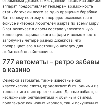
огромными джекпотами. Данный накапливающийся
аппарат предоставляет геймерам возможность
стать богачами всего за одно вращение барабана.
Вот почему поэтому он нередко оказывается в
фокусе интереса любителей азарта по всему миру.
Слот включает в своем составе увлекательную
концепцию африканского сафари и возможность
заполучить четыре разных джекпота, что
превращает его в настоящую находку для
любителей онлайн-казино.
777 автоматы – ретро забавы
в казино
Семёрки автоматы, также известные как
классические слоты, продолжают быть одними из
топовых игр в интернет-казино. Данные забавы, с
несложными регламентами и обычным стилем,
привлекают как новых игроков, так и искушенных