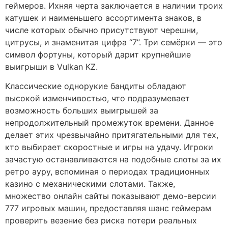
геймеров. Ихняя черта заключается в наличии троих
катушек и наименьшего ассортимента знаков, в
числе которых обычно присутствуют черешни,
цитрусы, и знаменитая цифра “7”. Три семёрки — это
символ фортуны, который дарит крупнейшие
выигрыши в Vulkan KZ.
Классические однорукие бандиты обладают
высокой изменчивостью, что подразумевает
возможность больших выигрышей за
непродолжительный промежуток времени. Данное
делает этих чрезвычайно притягательными для тех,
кто выбирает скоростные и игры на удачу. Игроки
зачастую останавливаются на подобные слоты за их
ретро ауру, вспоминая о периодах традиционных
казино с механическими слотами. Также,
множество онлайн сайты показывают демо-версии
777 игровых машин, предоставляя шанс геймерам
проверить везение без риска потери реальных