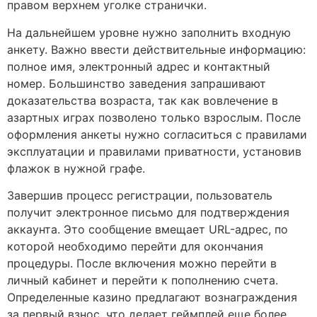
правом верхнем уголке странички.
На дальнейшем уровне нужно заполнить входную
анкету. Важно ввести действительные информацию:
полное имя, электронный адрес и контактный
номер. Большинство заведения запрашивают
доказательства возраста, так как вовлечение в
азартных играх позволено только взрослым. После
оформления анкеты нужно согласиться с правилами
эксплуатации и правилами приватности, установив
флажок в нужной графе.
Завершив процесс регистрации, пользователь
получит электронное письмо для подтверждения
аккаунта. Это сообщение вмещает URL-адрес, по
которой необходимо перейти для окончания
процедуры. После включения можно перейти в
личный кабинет и перейти к пополнению счета.
Определенные казино предлагают вознаграждения
за первый взнос, что делает геймплей еще более