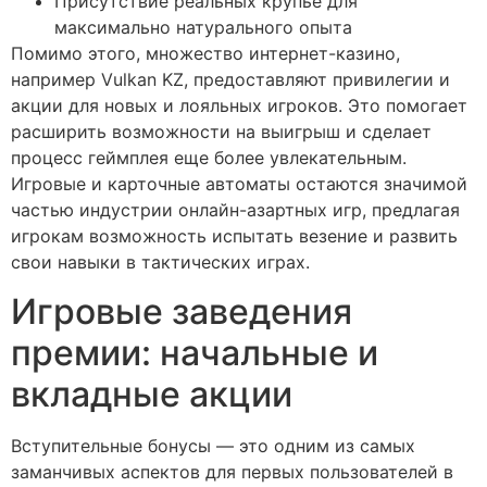
Присутствие реальных крупье для
максимально натурального опыта
Помимо этого, множество интернет-казино,
например Vulkan KZ, предоставляют привилегии и
акции для новых и лояльных игроков. Это помогает
расширить возможности на выигрыш и сделает
процесс геймплея еще более увлекательным.
Игровые и карточные автоматы остаются значимой
частью индустрии онлайн-азартных игр, предлагая
игрокам возможность испытать везение и развить
свои навыки в тактических играх.
Игровые заведения
премии: начальные и
вкладные акции
Вступительные бонусы — это одним из самых
заманчивых аспектов для первых пользователей в