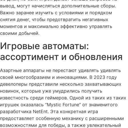
вывод, могут начисляться дополнительные сборы.
Важно заранее изучить с условиями и порядком
снятия денег, чтобы предотвратить негативных
моментов и максимально эффективно управлять
своими добычей.
Игровые автоматы:
ассортимент и обновления
Азартные аппараты не перестают удивлять удивлять
своей многообразием и инновациями. В 2023 году
девелоперы представили несколько захватывающих
новинок, которые уже умудрились получить
известность среди геймеров. Одной из таких из таких
игрушек оказалась “Mystic Fortune” от знаменитого
разработчика NetEnt. Эта конкретная игра
предоставляет особенную механику с расширенными
возможностями для победы, а также увлекательный