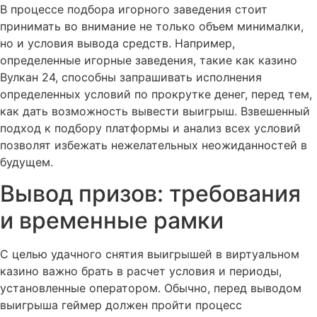
В процессе подбора игорного заведения стоит
принимать во внимание не только объем минималки,
но и условия вывода средств. Например,
определенные игорные заведения, такие как казино
Вулкан 24, способны запрашивать исполнения
определенных условий по прокрутке денег, перед тем,
как дать возможность вывести выигрыш. Взвешенный
подход к подбору платформы и анализ всех условий
позволят избежать нежелательных неожиданностей в
будущем.
Вывод призов: требования
и временные рамки
С целью удачного снятия выигрышей в виртуальном
казино важно брать в расчет условия и периоды,
установленные оператором. Обычно, перед выводом
выигрыша геймер должен пройти процесс