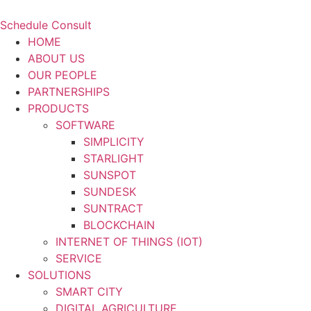
Schedule Consult
HOME
ABOUT US
OUR PEOPLE
PARTNERSHIPS
PRODUCTS
SOFTWARE
SIMPLICITY
STARLIGHT
SUNSPOT
SUNDESK
SUNTRACT
BLOCKCHAIN
INTERNET OF THINGS (IOT)
SERVICE
SOLUTIONS
SMART CITY
DIGITAL AGRICULTURE