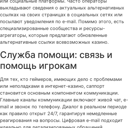
или социальные платформы. Часто операторы
выкладывают сведения о актуальных альтернативных
ссылках на своих страницах в социальных сетях или
посылают уведомления по e-mail. Помимо этого, есть
специализированные сообщества и ресурсы-
агрегаторы, которые предлагают обновленные
альтернативные ссылки всевозможных казино.
Служба помощи: связь и
помощь игрокам
Для тех, кто геймеров, имеющих дело с проблемами
или неполадками в интернет-казино, саппорт
становится основным компонентом коммуникации.
Главные каналы коммуникации включают живой чат, e-
mail и звонок по телефону. Диалог в реальном периоде
как правило открыт 24/7, гарантируя немедленные
реагирования на вопросы. Цифровая e-mail подходит
идеально для детализированных обращений,