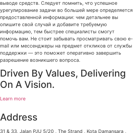
выводе средств. Следует помнить, что успешное
урегулирование задачи во большей мере определяется
предоставленной информации: чем детальнее вы
опишите свой случай и добавите требуемую
информацию, тем быстрее специалисты смогут
помочь вам. Не стоит забывать просматривать свою e-
mail или мессенджеры на предмет откликов от службы
поддержки — это поможет оперативно завершить
разрешение возникшего вопроса.
Driven By Values, Delivering
On A Vision.
Learn more
Address
31 & 33, Jalan PJU 5/20 , The Strand , Kota Damansara ,