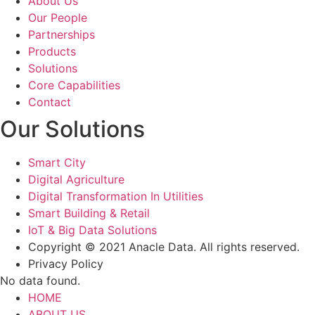
About Us
Our People
Partnerships
Products
Solutions
Core Capabilities
Contact
Our Solutions
Smart City
Digital Agriculture
Digital Transformation In Utilities
Smart Building & Retail
IoT & Big Data Solutions
Copyright © 2021 Anacle Data. All rights reserved.
Privacy Policy
No data found.
HOME
ABOUT US