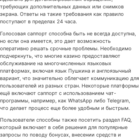
требующих дополнительных данных или снимков
экрана. Ответы на такие требования как правило
поступают в пределах 24 часа.
Голосовая саппорт способна быть не всегда доступна,
но если она имеется, это дает возможность
оперативно решать срочные проблемы. Необходимо
подчеркнуть, что многие казино предоставляют
обслуживание на многочисленных языковых
платформах, включая язык Пушкина и англоязычный
вариант, что значительно облегчает коммуникацию для
пользователей из разных стран. Некоторые платформы
ещё включают саппорт с использованием чат-
программы, например, как WhatsApp либо Telegram,
что делает процесс еще более удобным и быстрым.
Пользователи способны также посетить раздел FAQ,
который включает в себя решения для популярные
запросы по поводу бонусах, внесении средств и