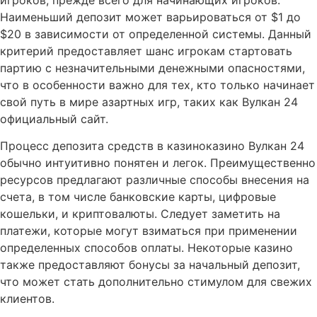
Наименьший депозит может варьироваться от $1 до
$20 в зависимости от определенной системы. Данный
критерий предоставляет шанс игрокам стартовать
партию с незначительными денежными опасностями,
что в особенности важно для тех, кто только начинает
свой путь в мире азартных игр, таких как Вулкан 24
официальный сайт.
Процесс депозита средств в казиноказино Вулкан 24
обычно интуитивно понятен и легок. Преимущественно
ресурсов предлагают различные способы внесения на
счета, в том числе банковские карты, цифровые
кошельки, и криптовалюты. Следует заметить на
платежи, которые могут взиматься при применении
определенных способов оплаты. Некоторые казино
также предоставляют бонусы за начальный депозит,
что может стать дополнительно стимулом для свежих
клиентов.