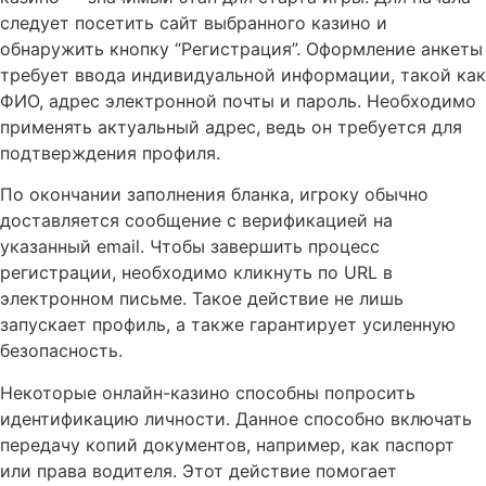
следует посетить сайт выбранного казино и
обнаружить кнопку “Регистрация”. Оформление анкеты
требует ввода индивидуальной информации, такой как
ФИО, адрес электронной почты и пароль. Необходимо
применять актуальный адрес, ведь он требуется для
подтверждения профиля.
По окончании заполнения бланка, игроку обычно
доставляется сообщение с верификацией на
указанный email. Чтобы завершить процесс
регистрации, необходимо кликнуть по URL в
электронном письме. Такое действие не лишь
запускает профиль, а также гарантирует усиленную
безопасность.
Некоторые онлайн-казино способны попросить
идентификацию личности. Данное способно включать
передачу копий документов, например, как паспорт
или права водителя. Этот действие помогает