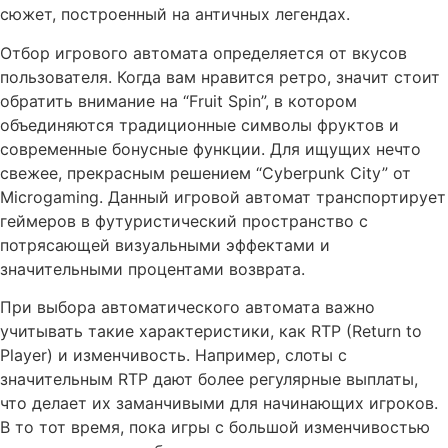
сюжет, построенный на античных легендах.
Отбор игрового автомата определяется от вкусов
пользователя. Когда вам нравится ретро, значит стоит
обратить внимание на “Fruit Spin”, в котором
объединяются традиционные символы фруктов и
современные бонусные функции. Для ищущих нечто
свежее, прекрасным решением “Cyberpunk City” от
Microgaming. Данный игровой автомат транспортирует
геймеров в футуристический пространство с
потрясающей визуальными эффектами и
значительными процентами возврата.
При выбора автоматического автомата важно
учитывать такие характеристики, как RTP (Return to
Player) и изменчивость. Например, слоты с
значительным RTP дают более регулярные выплаты,
что делает их заманчивыми для начинающих игроков.
В то тот время, пока игры с большой изменчивостью