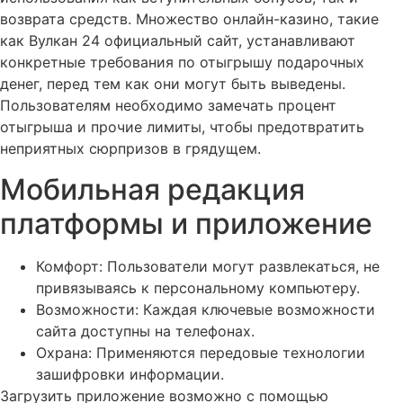
возврата средств. Множество онлайн-казино, такие
как Вулкан 24 официальный сайт, устанавливают
конкретные требования по отыгрышу подарочных
денег, перед тем как они могут быть выведены.
Пользователям необходимо замечать процент
отыгрыша и прочие лимиты, чтобы предотвратить
неприятных сюрпризов в грядущем.
Мобильная редакция
платформы и приложение
Комфорт: Пользователи могут развлекаться, не
привязываясь к персональному компьютеру.
Возможности: Каждая ключевые возможности
сайта доступны на телефонах.
Охрана: Применяются передовые технологии
зашифровки информации.
Загрузить приложение возможно с помощью