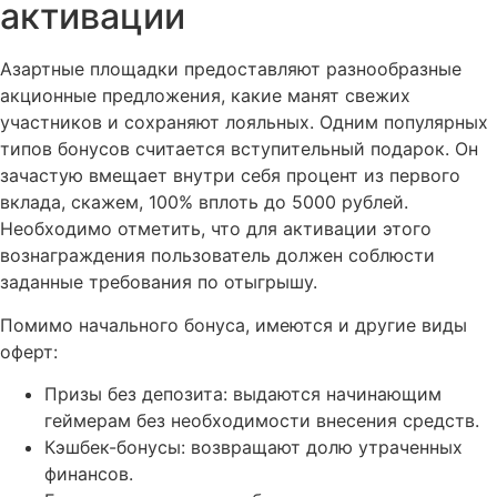
активации
Азартные площадки предоставляют разнообразные
акционные предложения, какие манят свежих
участников и сохраняют лояльных. Одним популярных
типов бонусов считается вступительный подарок. Он
зачастую вмещает внутри себя процент из первого
вклада, скажем, 100% вплоть до 5000 рублей.
Необходимо отметить, что для активации этого
вознаграждения пользователь должен соблюсти
заданные требования по отыгрышу.
Помимо начального бонуса, имеются и другие виды
оферт:
Призы без депозита: выдаются начинающим
геймерам без необходимости внесения средств.
Кэшбек-бонусы: возвращают долю утраченных
финансов.