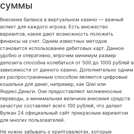
суммы
Внесение баланса в виртуальном казино — важный
аспект для каждого игрока. Есть множество
вариантов, какие дают возможность положить
финансы на счет. Одним известных методов
становится использование дебетовых карт. Данное
удобно и оперативно, впрочем минимум размер
депозита способна колебаться от 500 до 1000 рублей в
зависимости от данного казино. Дополнительно одним
из распространенным способом являются цифровые
кошельки для денег, например, как Qiwi или
Яндекс.Деньги. Они предоставляют молниеносные
переводы, а минимальная величина внесения средств
зачастую составляет всего 100 рублей, что делает
Вулкан 24 официальный сайт прекрасным вариантом
для многих пользователей.
Не нужно забывать о криптовалютах, которые