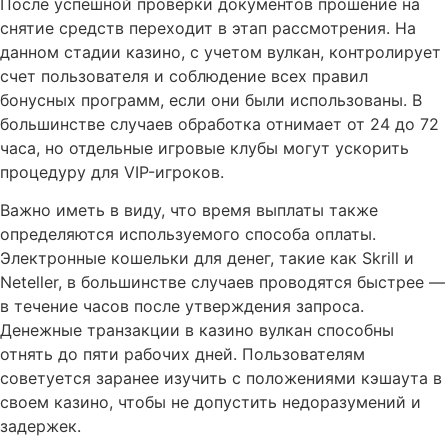
После успешной проверки документов прошение на
снятие средств переходит в этап рассмотрения. На
данном стадии казино, с учетом вулкан, контролирует
счет пользователя и соблюдение всех правил
бонусных программ, если они были использованы. В
большинстве случаев обработка отнимает от 24 до 72
часа, но отдельные игровые клубы могут ускорить
процедуру для VIP-игроков.
Важно иметь в виду, что время выплаты также
определяются используемого способа оплаты.
Электронные кошельки для денег, такие как Skrill и
Neteller, в большинстве случаев проводятся быстрее —
в течение часов после утверждения запроса.
Денежные транзакции в казино вулкан способны
отнять до пяти рабочих дней. Пользователям
советуется заранее изучить с положениями кэшаута в
своем казино, чтобы не допустить недоразумений и
задержек.