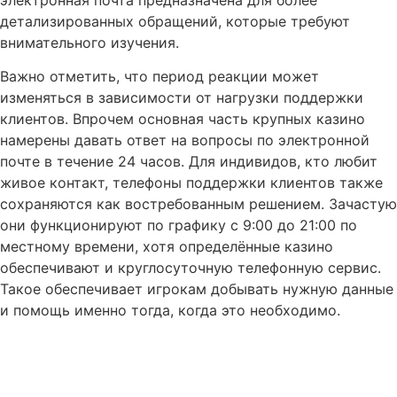
детализированных обращений, которые требуют
внимательного изучения.
Важно отметить, что период реакции может
изменяться в зависимости от нагрузки поддержки
клиентов. Впрочем основная часть крупных казино
намерены давать ответ на вопросы по электронной
почте в течение 24 часов. Для индивидов, кто любит
живое контакт, телефоны поддержки клиентов также
сохраняются как востребованным решением. Зачастую
они функционируют по графику с 9:00 до 21:00 по
местному времени, хотя определённые казино
обеспечивают и круглосуточную телефонную сервис.
Такое обеспечивает игрокам добывать нужную данные
и помощь именно тогда, когда это необходимо.