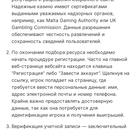
Надежные казино имеют сертификатами
выданными уважаемых надзорных органов,
например, как Malta Gaming Authority или UK
Gambling Commission. Данные разрешения
обеспечивают честность развлечений и
сохранность сведений пользователей.
По окончании подбора ресурса необходимо
начать процедуре регистрации. Часто на главной
веб-странице вебсайта находится клавиша
“Регистрация” либо “Завести аккаунт”. Щелкнув на
ссылку, игрок попадает на страницу, где
требуется ввести персональные данные: имя,
адрес электронной почты и номер телефона.
Крайне важно предоставлять достоверную
данные, так как она потребуется для
идентификации игрока и получения выигрышей.
Верификация учетной записи — заключительный