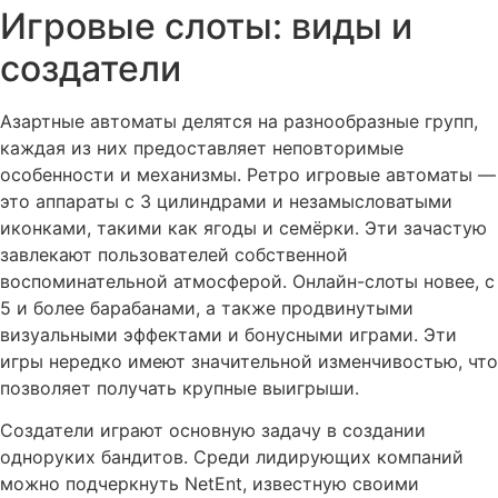
Игровые слоты: виды и
создатели
Азартные автоматы делятся на разнообразные групп,
каждая из них предоставляет неповторимые
особенности и механизмы. Ретро игровые автоматы —
это аппараты с 3 цилиндрами и незамысловатыми
иконками, такими как ягоды и семёрки. Эти зачастую
завлекают пользователей собственной
воспоминательной атмосферой. Онлайн-слоты новее, с
5 и более барабанами, а также продвинутыми
визуальными эффектами и бонусными играми. Эти
игры нередко имеют значительной изменчивостью, что
позволяет получать крупные выигрыши.
Создатели играют основную задачу в создании
одноруких бандитов. Среди лидирующих компаний
можно подчеркнуть NetEnt, известную своими