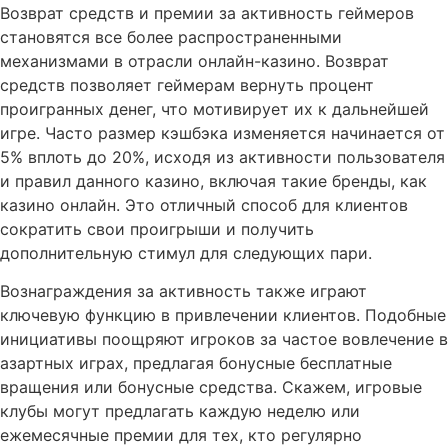
Возврат средств и премии за активность геймеров
становятся все более распространенными
механизмами в отрасли онлайн-казино. Возврат
средств позволяет геймерам вернуть процент
проигранных денег, что мотивирует их к дальнейшей
игре. Часто размер кэшбэка изменяется начинается от
5% вплоть до 20%, исходя из активности пользователя
и правил данного казино, включая такие бренды, как
казино онлайн. Это отличный способ для клиентов
сократить свои проигрыши и получить
дополнительную стимул для следующих пари.
Вознаграждения за активность также играют
ключевую функцию в привлечении клиентов. Подобные
инициативы поощряют игроков за частое вовлечение в
азартных играх, предлагая бонусные бесплатные
вращения или бонусные средства. Скажем, игровые
клубы могут предлагать каждую неделю или
ежемесячные премии для тех, кто регулярно