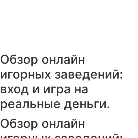
Обзор онлайн
игорных заведений:
вход и игра на
реальные деньги.
Обзор онлайн