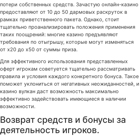
потери собственных средств. Зачастую онлайн-казино
предоставляют от 10 до 50 дармовых раскруток в
рамках приветственного пакета. Однако, стоит
тщательно проанализировать положения применения
таких поощрений: многие казино предъявляют
требования по отыгрышу, которые могут изменяться
от x20 до x50 от суммы приза.
Для эффективного использования представленных
оферт игрокам советуется тщательно рассматривать
правила и условия каждого конкретного бонуса. Такое
поможет уклониться от негативных неожиданностей, и
казино вулкан даст возможность максимально
эффективно задействовать имеющиеся в наличии
возможности.
Возврат средств и бонусы за
деятельность игроков.