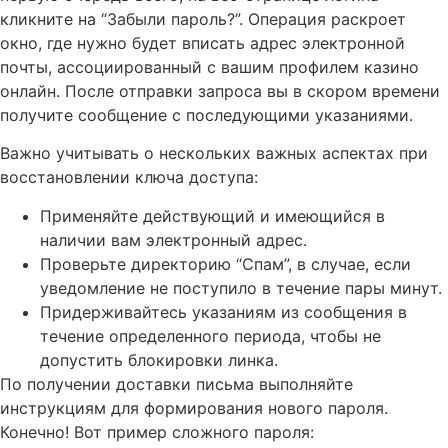
кликните на “Забыли пароль?”. Операция раскроет
окно, где нужно будет вписать адрес электронной
почты, ассоциированный с вашим профилем казино
онлайн. После отправки запроса вы в скором времени
получите сообщение с последующими указаниями.
Важно учитывать о нескольких важных аспектах при
восстановлении ключа доступа:
Применяйте действующий и имеющийся в
наличии вам электронный адрес.
Проверьте директорию “Спам”, в случае, если
уведомление не поступило в течение пары минут.
Придерживайтесь указаниям из сообщения в
течение определенного периода, чтобы не
допустить блокировки линка.
По получении доставки письма выполняйте
инструкциям для формирования нового пароля.
Конечно! Вот пример сложного пароля: