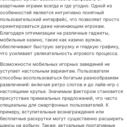
азартными играми всегда и где угодно. Одной из
особенностей является интуитивно понятный
пользовательский интерфейс, что позволяет просто
ориентироваться даже начинающим игрокам.
Благодаря оптимизации на различные гаджеты,
мобильные казино, такие как казино вулкан,
обеспечивают быструю загрузку и гладкую графику,
что усиливает увлекательность игрового процесса.
Возможности мобильных игорных заведений не
уступает настольным вариантам. Пользователи
способны воспользоваться богатым разнообразием
развлечений: включая ретро слотов и до лайв-игр с
настоящими крупье. Значимым фактором становится
присутствие премиальных предложений, что часто
специальны для смартфонных пользователей. К
примеру, вступительные вознаграждения или
бесплатные раскрутки могут существенно расширить
шансы на добычу. Также, актуальные портативные