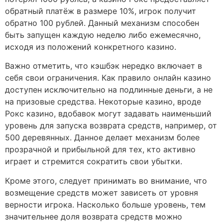
обратный платёж в размере 10%, игрок получит
обратно 100 рублей. Данный механизм способен
быть запущен каждую неделю либо ежемесячно,
исходя из положений конкретного казино.
Важно отметить, что кэшбэк нередко включает в
себя свои ограничения. Как правило онлайн казино
доступен исключительно на подлинные деньги, а не
на призовые средства. Некоторые казино, вроде
Рокс казино, вдобавок могут задавать наименьший
уровень для запуска возврата средств, например, от
500 деревянных. Данное делает механизм более
прозрачной и прибыльной для тех, кто активно
играет и стремится сократить свои убытки.
Кроме этого, следует принимать во внимание, что
возмещение средств может зависеть от уровня
верности игрока. Насколько больше уровень, тем
значительнее доля возврата средств можно