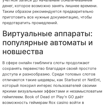
учетной записи до начальным обналичиванием
денег, которое возможно занять лишнее времени.
Таким образом рекомендуется предварительно
приготовить все нужные документацию, чтобы
предотвратить промедлений.
Виртуальные аппараты:
популярные автоматы и
новшества
В сфере онлайн гэмблинга слоты продолжают
сохранять первенство благодаря своей простоте
доступа и разнообразию. Среди топовых слотов
отличаются такие шедевры, как Starburst от NetEnt,
который покорил интерес пользователей своими
яркими визуальными эффектами и незамысловатым
геймплеем. Book of Dead от Play’n GO даёт
возможность геймерам Rox casino войти в