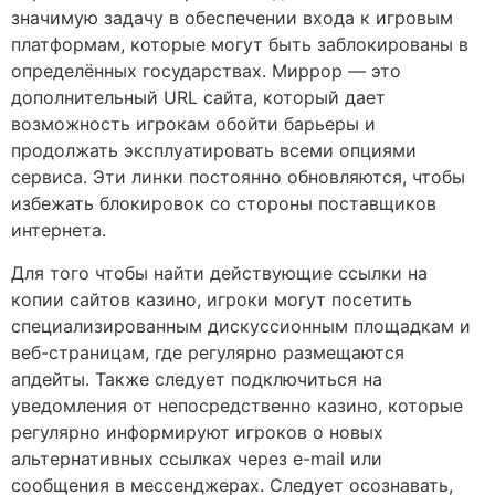
значимую задачу в обеспечении входа к игровым
платформам, которые могут быть заблокированы в
определённых государствах. Миррор — это
дополнительный URL сайта, который дает
возможность игрокам обойти барьеры и
продолжать эксплуатировать всеми опциями
сервиса. Эти линки постоянно обновляются, чтобы
избежать блокировок со стороны поставщиков
интернета.
Для того чтобы найти действующие ссылки на
копии сайтов казино, игроки могут посетить
специализированным дискуссионным площадкам и
веб-страницам, где регулярно размещаются
апдейты. Также следует подключиться на
уведомления от непосредственно казино, которые
регулярно информируют игроков о новых
альтернативных ссылках через e-mail или
сообщения в мессенджерах. Следует осознавать,