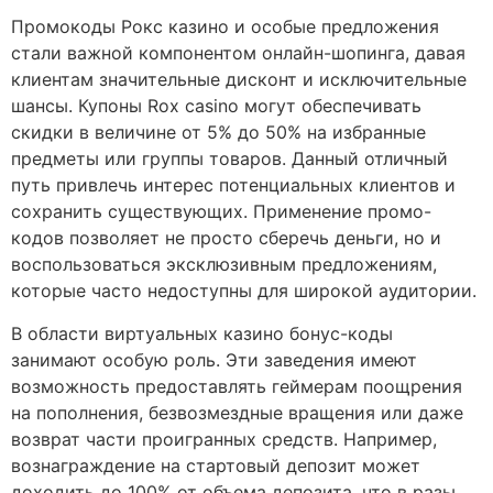
Промокоды Рокс казино и особые предложения
стали важной компонентом онлайн-шопинга, давая
клиентам значительные дисконт и исключительные
шансы. Купоны Rox casino могут обеспечивать
скидки в величине от 5% до 50% на избранные
предметы или группы товаров. Данный отличный
путь привлечь интерес потенциальных клиентов и
сохранить существующих. Применение промо-
кодов позволяет не просто сберечь деньги, но и
воспользоваться эксклюзивным предложениям,
которые часто недоступны для широкой аудитории.
В области виртуальных казино бонус-коды
занимают особую роль. Эти заведения имеют
возможность предоставлять геймерам поощрения
на пополнения, безвозмездные вращения или даже
возврат части проигранных средств. Например,
вознаграждение на стартовый депозит может
доходить до 100% от объема депозита, что в разы