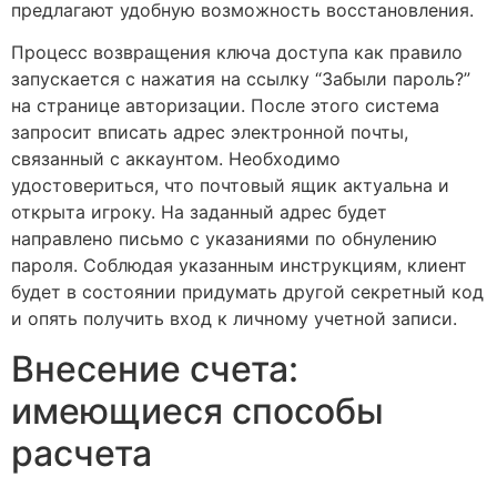
предлагают удобную возможность восстановления.
Процесс возвращения ключа доступа как правило
запускается с нажатия на ссылку “Забыли пароль?”
на странице авторизации. После этого система
запросит вписать адрес электронной почты,
связанный с аккаунтом. Необходимо
удостовериться, что почтовый ящик актуальна и
открыта игроку. На заданный адрес будет
направлено письмо с указаниями по обнулению
пароля. Соблюдая указанным инструкциям, клиент
будет в состоянии придумать другой секретный код
и опять получить вход к личному учетной записи.
Внесение счета:
имеющиеся способы
расчета