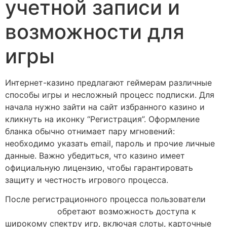
учетной записи и
возможности для
игры
Интернет-казино предлагают геймерам различные
способы игры и несложный процесс подписки. Для
начала нужно зайти на сайт избранного казино и
кликнуть на иконку “Регистрация”. Оформление
бланка обычно отнимает пару мгновений:
необходимо указать email, пароль и прочие личные
данные. Важно убедиться, что казино имеет
официальную лицензию, чтобы гарантировать
защиту и честность игрового процесса.
После регистрационного процесса пользователи
казино рокс
обретают возможность доступа к
широкому спектру игр, включая слоты, карточные