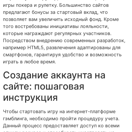
игры покера и рулетку. Большинство сайтов
предлагают бонусы за стартовый вклад, что
позволяет вам увеличить исходный фонд. Кроме
того востребованы инициативы лояльности,
которые награждают регулярных участников.
Посредством внедрению современных разработок,
например HTML5, развлечения адаптированы для
смартфонов, гарантируя удобство и возможность
играть в любое время.
Создание аккаунта на
сайте: пошаговая
инструкция
Чтобы стартовать игру на интернет-платформе
гэмблинга, необходимо пройти процедуру учета.
Данный процесс предоставляет доступ ко всеми