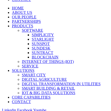
HOME
ABOUT US
OUR PEOPLE
PARTNERSHIPS
PRODUCTS
SOFTWARE
SIMPLICITY
STARLIGHT
SUNSPOT
SUNDESK
SUNTRACT
BLOCKCHAIN
INTERNET OF THINGS (IOT)
SERVICE
SOLUTIONS
SMART CITY
DIGITAL AGRICULTURE
DIGITAL TRANSFORMATION IN UTILITIES
SMART BUILDING & RETAIL
IOT & BIG DATA SOLUTIONS
CORE CAPABILITIES
CONTACT
Linkedin
Facebook
Youtube