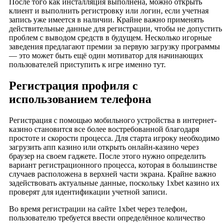
После того как инсталляция выполнена, можно открыть
клиент и выполнить регистровку или логин, если учетная
запись уже имеется в наличии. Крайне важно применять
действительные данные для регистрации, чтобы не допустить
проблем с выводом средств в будущем. Несколько игорные
заведения предлагают премии за первую загрузку программы
— это может быть ещё один мотиватор для начинающих
пользователей приступить к игре именно тут.
Регистрация профиля с
использованием телефона
Регистрация с помощью мобильного устройства в интернет-
казино становится все более востребованной благодаря
простоте и скорости процесса. Для старта игроку необходимо
загрузить апп казино или открыть онлайн-казино через
браузер на своем гаджете. После этого нужно определить
вариант регистрационного процесса, которая в большинстве
случаев расположена в верхней части экрана. Крайне важно
задействовать актуальные данные, поскольку 1xbet казино их
проверят для идентификации учетной записи.
Во время регистрации на сайте 1xbet через телефон,
пользователю требуется ввести определённое количество