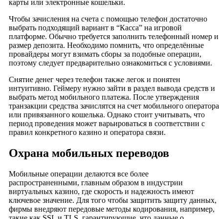
карты или электронные кошельки.
Чтобы зачисления на счета с помощью телефон достаточно
выбрать подходящий вариант в “Касса” на игровой
платформе. Обычно требуется заполнить телефонный номер и
размер депозита. Необходимо помнить, что определённые
провайдеры могут взимать сборы за подобные операции,
поэтому следует предварительно ознакомиться с условиями.
Снятие денег через телефон также легок и понятен
интуитивно. Геймеру нужно зайти в раздел вывода средств и
выбрать метод мобильного платежа. После утверждения
транзакции средства зачислятся на счет мобильного оператора
или привязанного кошелька. Однако стоит учитывать, что
период проведения может варьироваться в соответствии с
правил конкретного казино и оператора связи.
Охрана мобильных переводов
Мобильные операции делаются все более
распространенными, главным образом в индустрии
виртуальных казино, где скорость и надежность имеют
ключевое значение. Для того чтобы защитить защиту данных,
фирмы внедряют передовые методы кодирования, например,
такие как SSL и TLS, гарантирующие, что данные о