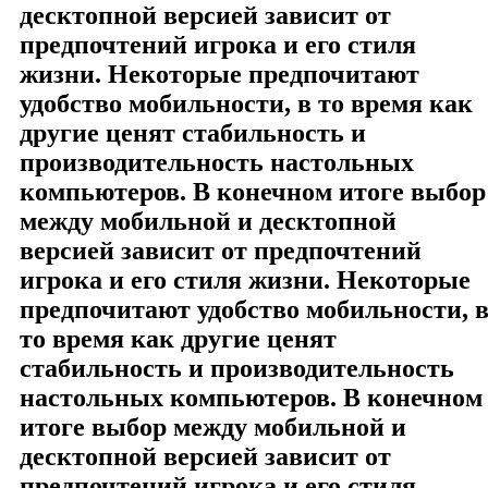
десктопной версией зависит от
предпочтений игрока и его стиля
жизни. Некоторые предпочитают
удобство мобильности, в то время как
другие ценят стабильность и
производительность настольных
компьютеров. В конечном итоге выбор
между мобильной и десктопной
версией зависит от предпочтений
игрока и его стиля жизни. Некоторые
предпочитают удобство мобильности, 
то время как другие ценят
стабильность и производительность
настольных компьютеров. В конечном
итоге выбор между мобильной и
десктопной версией зависит от
предпочтений игрока и его стиля