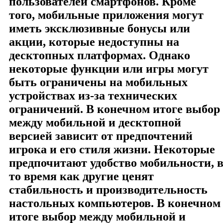
пользователей смартфонов. Кроме
того, мобильные приложения могут
иметь эксклюзивные бонусы или
акции, которые недоступны на
десктопных платформах. Однако
некоторые функции или игры могут
быть ограничены на мобильных
устройствах из-за технических
ограничений. В конечном итоге выбор
между мобильной и десктопной
версией зависит от предпочтений
игрока и его стиля жизни. Некоторые
предпочитают удобство мобильности, 
то время как другие ценят
стабильность и производительность
настольных компьютеров. В конечном
итоге выбор между мобильной и