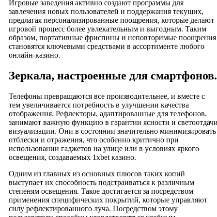
Игровые заведения активно создают программы для
завлечения новых пользователей и поддержания текущих,
предлагая персонализированные поощрения, которые делают
игровой процесс более увлекательным и выгодным. Таким
образом, портативные фриспины и неповторимые поощрения
становятся ключевыми средствами в ассортименте любого
онлайн-казино.
Зеркала, настроенные для смартфонов.
Телефоны превращаются все производительнее, и вместе с
тем увеличивается потребность в улучшении качества
отображения. Рефлекторы, адаптированные для телефонов,
занимают важную функцию в гарантии ясности и светоотдач
визуализации. Они в состоянии значительно минимизировать
отблески и отражения, что особенно критично при
использовании гаджетов на улице или в условиях яркого
освещения, создаваемых 1xbet казино.
Одним из главных из основных плюсов таких копий
выступает их способность подстраиваться к различным
степеням освещения. Такое достигается за посредством
применения специфических покрытий, которые управляют
силу рефлектированного луча. Посредством этому