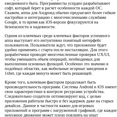
ежедневного быта. Программисты усердно разрабатывают
софт, который берет в расчет особенности каждой ОС.
Скажем, аппы для Андроид обычно предлагают более гибкие
настройки и интеграцию с многочисленными службами
Google, в то время как iOS-версии фокусируются на
безопасности и надежности.
Одним из ключевых среди ключевых факторов успешного
аппа выступает его интуитивно понятный интерфейс
пользователя. Пользователи ждут, что приложение будет
удобно применять с старта после инсталляции. Для этого
разработчики проводят многочисленные проверки UX/UI,
чтобы уменьшить объем операций, необходимых для
выполнения основных функций. Особенно это значимо в
подобных областях, как мобильные игорные заведения и
1xbet, где каждая минута может быть решающей.
Кроме того, ключевым фактором продолжает быть
производительность программ. Системы Android и iOS имеют
свои характеристики в контроле ресурсами устройства.
Следовательно создатели оптимизируют код, с целью
приложения работали быстро и без задержек даже на старых
девайсах. Данное в частности важно для игровых
приложений и программ с нагруженной графикой, где каждое
ненужное движение может плохо повлиять на опыт