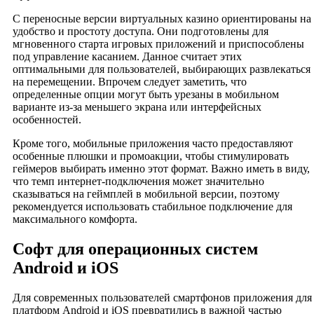
С переносные версии виртуальных казино ориентированы на
удобство и простоту доступа. Они подготовлены для
мгновенного старта игровых приложений и приспособлены
под управление касанием. Данное считает этих
оптимальными для пользователей, выбирающих развлекаться
на перемещении. Впрочем следует заметить, что
определенные опции могут быть урезаны в мобильном
варианте из-за меньшего экрана или интерфейсных
особенностей.
Кроме того, мобильные приложения часто предоставляют
особенные плюшки и промоакции, чтобы стимулировать
геймеров выбирать именно этот формат. Важно иметь в виду,
что темп интернет-подключения может значительно
сказываться на геймплей в мобильной версии, поэтому
рекомендуется использовать стабильное подключение для
максимального комфорта.
Софт для операционных систем
Android и iOS
Для современных пользователей смартфонов приложения для
платформ Android и iOS превратились в важной частью