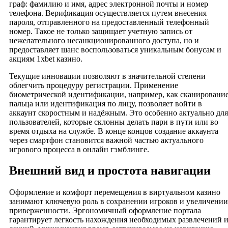
граф: фамилию и имя, адрес электронной почты и номер
телефона. Верификация осуществляется путем внесения
пароля, отправленного на предоставленный телефонный
номер. Такое не только защищает учетную запись от
нежелательного несанкционированного доступа, но и
предоставляет шанс воспользоваться уникальным бонусам и
акциям 1xbet казино.
Текущие инновации позволяют в значительной степени
облегчить процедуру регистрации. Применение
биометрической идентификации, например, как сканировани
пальца или идентификация по лицу, позволяет войти в
аккаунт скоростным и надёжным. Это особенно актуально для
пользователей, которые склонны делать пари в пути или во
время отдыха на службе. В конце концов создание аккаунта
через смартфон становится важной частью актуального
игрового процесса в онлайн гэмблинге.
Внешний вид и простота навигации
Оформление и комфорт перемещения в виртуальном казино
занимают ключевую роль в сохранении игроков и увеличении
приверженности. Эргономичный оформление портала
гарантирует легкость нахождения необходимых развлечений 