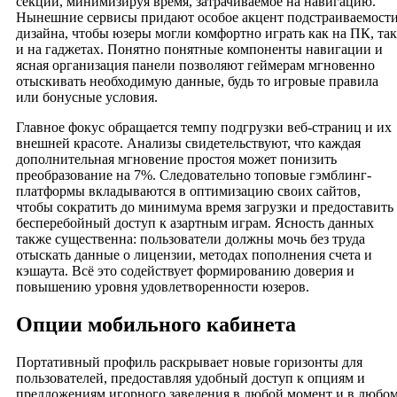
секций, минимизируя время, затрачиваемое на навигацию.
Нынешние сервисы придают особое акцент подстраиваемост
дизайна, чтобы юзеры могли комфортно играть как на ПК, так
и на гаджетах. Понятно понятные компоненты навигации и
ясная организация панели позволяют геймерам мгновенно
отыскивать необходимую данные, будь то игровые правила
или бонусные условия.
Главное фокус обращается темпу подгрузки веб-страниц и их
внешней красоте. Анализы свидетельствуют, что каждая
дополнительная мгновение простоя может понизить
преобразование на 7%. Следовательно топовые гэмблинг-
платформы вкладываются в оптимизацию своих сайтов,
чтобы сократить до минимума время загрузки и предоставить
бесперебойный доступ к азартным играм. Ясность данных
также существенна: пользователи должны мочь без труда
отыскать данные о лицензии, методах пополнения счета и
кэшаута. Всё это содействует формированию доверия и
повышению уровня удовлетворенности юзеров.
Опции мобильного кабинета
Портативный профиль раскрывает новые горизонты для
пользователей, предоставляя удобный доступ к опциям и
предложениям игорного заведения в любой момент и в любо