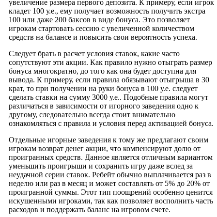
увеличение размера первого депозита. К примеру, если игрок
кладет 100 у.е., ему получает возможность получить экстра
100 или даже 200 баксов в виде бонуса. Это позволяет
игрокам стартовать сессию с увеличенной количеством
средств на балансе и повысить свои вероятность успеха.
Следует брать в расчет условия ставок, какие часто
сопутствуют эти акции. Как правило нужно отыграть размер
бонуса многократно, до того как она будет доступна для
вывода. К примеру, если правила обязывают отыгрыша в 30
крат, то при получении на руки бонуса в 100 у.е. следует
сделать ставки на сумму 3000 у.е.. Подобные правила могут
различаться в зависимости от игорного заведения одно к
другому, следовательно всегда стоит внимательно
ознакомляться с правила и условия перед активацией бонуса.
Отдельные игорные заведения к тому же предлагают своим
игрокам возврат денег акции, что компенсируют долю от
проигранных средств. Данное является отличным вариантом
уменьшить проигрыши и сохранить игру даже вслед за
неудачной серии ставок. Ребейт обычно выплачивается раз в
неделю или раз в месяц и может составлять от 5% до 20% от
проигранной суммы. Этот тип поощрений особенно ценится
искушенными игроками, так как позволяет восполнить часть
расходов и поддержать баланс на игровом счете.