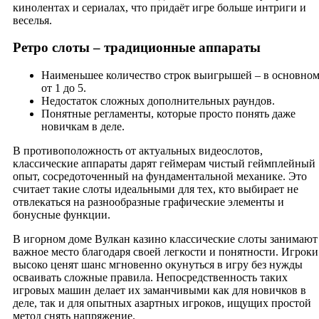
кинолентах и сериалах, что придаёт игре больше интриги и
веселья.
Ретро слоты – традиционные аппараты
Наименьшее количество строк выигрышей – в основно
от 1 до 5.
Недостаток сложных дополнительных раундов.
Понятные регламенты, которые просто понять даже
новичкам в деле.
В противоположность от актуальных видеослотов,
классические аппараты дарят геймерам чистый геймплейный
опыт, сосредоточенный на фундаментальной механике. Это
считает такие слоты идеальными для тех, кто выбирает не
отвлекаться на разнообразные графические элементы и
бонусные функции.
В игорном доме Вулкан казино классические слоты занимают
важное место благодаря своей легкости и понятности. Игроки
высоко ценят шанс мгновенно окунуться в игру без нужды
осваивать сложные правила. Непосредственность таких
игровых машин делает их заманчивыми как для новичков в
деле, так и для опытных азартных игроков, ищущих простой
метод снять напряжение.