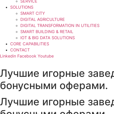
SERVICE
SOLUTIONS
SMART CITY
DIGITAL AGRICULTURE
DIGITAL TRANSFORMATION IN UTILITIES
SMART BUILDING & RETAIL
IOT & BIG DATA SOLUTIONS
CORE CAPABILITIES
CONTACT
Linkedin
Facebook
Youtube
Лучшие игорные заве
бонусными оферами.
Лучшие игорные заве
бонусными оферами.