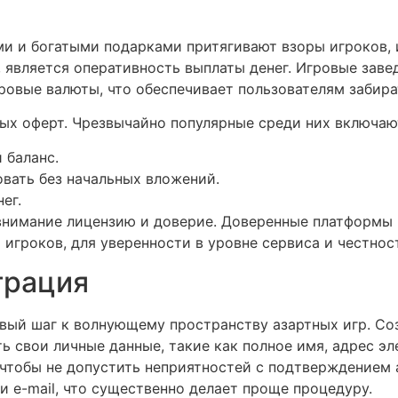
ми и богатыми подарками притягивают взоры игроков,
, является оперативность выплаты денег. Игровые зав
ровые валюты, что обеспечивает пользователям забира
ых оферт. Чрезвычайно популярные среди них включаю
 баланс.
вать без начальных вложений.
ег.
внимание лицензию и доверие. Доверенные платформы 
игроков, для уверенности в уровне сервиса и честнос
трация
рвый шаг к волнующему пространству азартных игр. Со
ть свои личные данные, такие как полное имя, адрес 
 чтобы не допустить неприятностей с подтверждением 
 e-mail, что существенно делает проще процедуру.