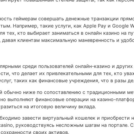
ность геймерам совершать денежные транзакции прям
ым. Например, такие услуги, как Apple Pay и Google W
ля тех, кто выбирает заниматься в онлайн казино на п
, давая клиентам максимальную маневренность и удобс
лярными среди пользователей онлайн-казино и других п
ти, что делает их привлекательными для тех, кто ува
слуг, таких как финансовые учреждения, что в разы де
й обычно ниже по сопоставлению с традиционными мет
но выполняют финансовые операции на казино-платформ
разиться на итоговую величину вклада.
еобходимо завести виртуальный кошелек и приобрести 
 casino, руководствуясь несложным шагам на портале.
 сохранности своих активов.