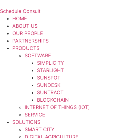
Schedule Consult
HOME
ABOUT US
OUR PEOPLE
PARTNERSHIPS
PRODUCTS
SOFTWARE
SIMPLICITY
STARLIGHT
SUNSPOT
SUNDESK
SUNTRACT
BLOCKCHAIN
INTERNET OF THINGS (IOT)
SERVICE
SOLUTIONS
SMART CITY
DIGITAL AGRICULTURE