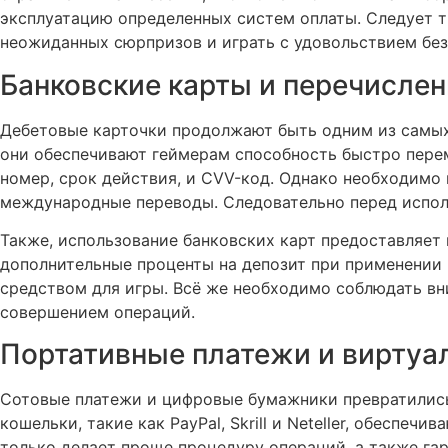
эксплуатацию определенных систем оплаты. Следует т
неожиданных сюрпризов и играть с удовольствием без
Банковские карты и перечисле
Дебетовые карточки продолжают быть одним из самых 
они обеспечивают геймерам способность быстро переме
номер, срок действия, и CVV-код. Однако необходимо
международные переводы. Следовательно перед исполь
Также, использование банковских карт предоставляет
дополнительные проценты на депозит при применении 
средством для игры. Всё же необходимо соблюдать вн
совершением операций.
Портативные платежи и виртуа
Сотовые платежи и цифровые бумажники превратились
кошельки, такие как PayPal, Skrill и Neteller, обеспе
только делает проще процедуру операций, а также га