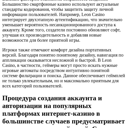
Большинство смартфонные казино используют актуальные
стандарты кодирования, чтобы защитить защиту личной
информации пользователей. Например, Leon Casino
интегрирует двухэтапную аутентификацию, что значительно
уменьшает вероятность несанкционированного доступа к
аккаунту. Кроме того, создатели постоянно обновляют софт,
улучшая их производительность и добавляя новые
возможности для более приятной игры.
Игроки также отмечают комфорт дизайна портативных
версий. Благодаря понятно понятному дизайну, навигация по
аппликации оказывается несложной и быстрой. В Leon
Casino, в частности, геймеры могут просто искать нужные
игровые автоматы посредством интуитивно понятной
системе фильтрации и поиска. Данное обеспечивает геймплей
не только увлекательным, но и максимально приятным для
всех категорий пользователей.
Процедура создания аккаунта и
авторизации на популярных
платформах интернет-казино в
большинстве случаев предусматривает