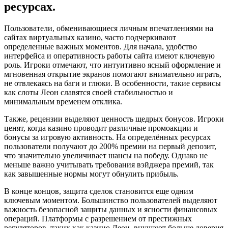
ресурсах.
Пользователи, обменивающиеся личным впечатлениями на
сайтах виртуальных казино, часто подчеркивают
определенные важных моментов. Для начала, удобство
интерфейса и оперативность работы сайта имеют ключевую
роль. Игроки отмечают, что интуитивно ясный оформление и
мгновенная открытие экранов помогают внимательно играть,
не отвлекаясь на баги и глюки. В особенности, такие сервисы
как слоты Леон славятся своей стабильностью и
минимальным временем отклика.
Также, рецензии выделяют ценность щедрых бонусов. Игроки
ценят, когда казино проводит различные промоакции и
бонусы за игровую активность. На определённых ресурсах
пользователи получают до 200% премии на первый депозит,
что значительно увеличивает шансы на победу. Однако не
меньше важно учитывать требования вэйджера премий, так
как завышенные нормы могут обнулить прибыль.
В конце концов, защита сделок становится еще одним
ключевым моментом. Большинство пользователей выделяют
важность безопасной защиты данных и ясности финансовых
операций. Платформы с разрешением от престижных
регуляторов, таких как казино Леон, внушают больше доверия