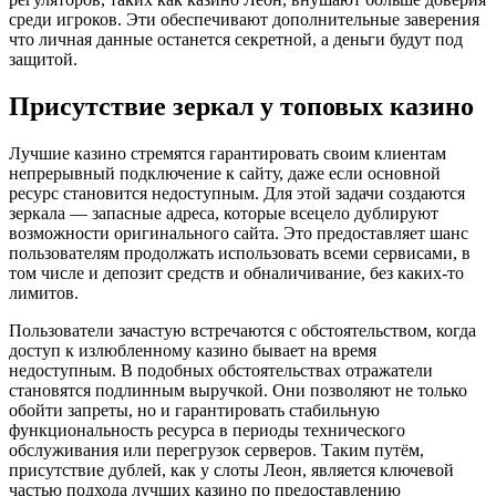
среди игроков. Эти обеспечивают дополнительные заверения
что личная данные останется секретной, а деньги будут под
защитой.
Присутствие зеркал у топовых казино
Лучшие казино стремятся гарантировать своим клиентам
непрерывный подключение к сайту, даже если основной
ресурс становится недоступным. Для этой задачи создаются
зеркала — запасные адреса, которые всецело дублируют
возможности оригинального сайта. Это предоставляет шанс
пользователям продолжать использовать всеми сервисами, в
том числе и депозит средств и обналичивание, без каких-то
лимитов.
Пользователи зачастую встречаются с обстоятельством, когда
доступ к излюбленному казино бывает на время
недоступным. В подобных обстоятельствах отражатели
становятся подлинным выручкой. Они позволяют не только
обойти запреты, но и гарантировать стабильную
функциональность ресурса в периоды технического
обслуживания или перегрузок серверов. Таким путём,
присутствие дублей, как у слоты Леон, является ключевой
частью подхода лучших казино по предоставлению