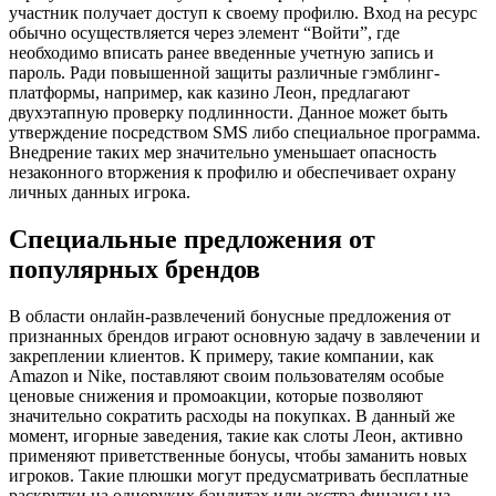
участник получает доступ к своему профилю. Вход на ресурс
обычно осуществляется через элемент “Войти”, где
необходимо вписать ранее введенные учетную запись и
пароль. Ради повышенной защиты различные гэмблинг-
платформы, например, как казино Леон, предлагают
двухэтапную проверку подлинности. Данное может быть
утверждение посредством SMS либо специальное программа.
Внедрение таких мер значительно уменьшает опасность
незаконного вторжения к профилю и обеспечивает охрану
личных данных игрока.
Специальные предложения от
популярных брендов
В области онлайн-развлечений бонусные предложения от
признанных брендов играют основную задачу в завлечении и
закреплении клиентов. К примеру, такие компании, как
Amazon и Nike, поставляют своим пользователям особые
ценовые снижения и промоакции, которые позволяют
значительно сократить расходы на покупках. В данный же
момент, игорные заведения, такие как слоты Леон, активно
применяют приветственные бонусы, чтобы заманить новых
игроков. Такие плюшки могут предусматривать бесплатные
раскрутки на одноруких бандитах или экстра финансы на