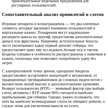
привлекательные недельные предложения для
регулярных пользователей.
Сопоставительный анализ привилегий и слотов
Игровые аппараты и вознаграждения — это два ключевых
элемента, которые завлекают внимание пользователей в
виртуальные казино. Поощрения могут кардинально
расширить шансы на триумф, предоставляя дополнительные
деньги или фриспины. Например, вступительные бонусы
часто увеличивают вдвое первый депозит геймера, что
предоставляет шанс ему исследовать больше игр и тактик.
Бездепы плюшки в особенности распространены у новичков в
казино, поскольку они позволяют попробовать удачу без
затрат.
С альтернативной точки зрения, однорукие бандиты
предоставляют ассортимент концепций и механизмов, от
традиционных трехбарабанников до сложных видеослотов с
множеством линий выплат и дополнительными уровнями.
Возврат пользователю (RTP) — значимый фактор при выборе
слота; автоматы с RTP свыше 96% считаются наиболее
прибыльными для геймера. Однако, важно осознавать, что
хотя бы наиболее великодушные слоты не обещают добычи, а
служат лишь для увеличения шансов на успех.