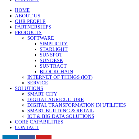
HOME
ABOUT US
OUR PEOPLE
PARTNERSHIPS
PRODUCTS
SOFTWARE
SIMPLICITY
STARLIGHT
SUNSPOT
SUNDESK
SUNTRACT
BLOCKCHAIN
INTERNET OF THINGS (IOT)
SERVICE
SOLUTIONS
SMART CITY
DIGITAL AGRICULTURE
DIGITAL TRANSFORMATION IN UTILITIES
SMART BUILDING & RETAIL
IOT & BIG DATA SOLUTIONS
CORE CAPABILITIES
CONTACT