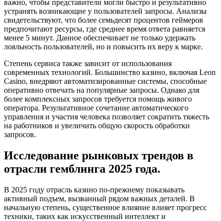
важно, чтобы представители могли быстро и результативно
устранять возникающие у пользователей запросы. Анализы
свидетельствуют, что более семьдесят процентов геймеров
предпочитают ресурсы, где среднее время ответа равняется
менее 5 минут. Данное обеспечивает не только удержать
лояльность пользователей, но и повысить их веру к марке.
Степень сервиса также зависит от использования
современных технологий. Большинство казино, включая Leon
Casino, внедряют автоматизированные системы, способные
оперативно отвечать на популярные запросы. Однако для
более комплексных запросов требуется помощь живого
оператора. Результативное сочетание автоматического
управления и участия человека позволяет сократить тяжесть
на работников и увеличить общую скорость обработки
запросов.
Исследование рынковых трендов в
отрасли гемблинга 2025 года.
В 2025 году отрасль казино по-прежнему показывать
активный подъем, вызванный рядом важных деталей. В
начальную степень, существенное влияние влияет прогресс
техники, таких как искусственный интеллект и