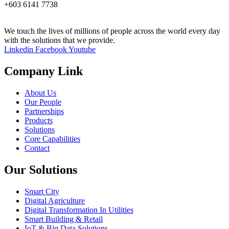
+603 6141 7738
We touch the lives of millions of people across the world every day
with the solutions that we provide.
Linkedin
Facebook
Youtube
Company Link
About Us
Our People
Partnerships
Products
Solutions
Core Capabilities
Contact
Our Solutions
Smart City
Digital Agriculture
Digital Transformation In Utilities
Smart Building & Retail
IoT & Big Data Solutions