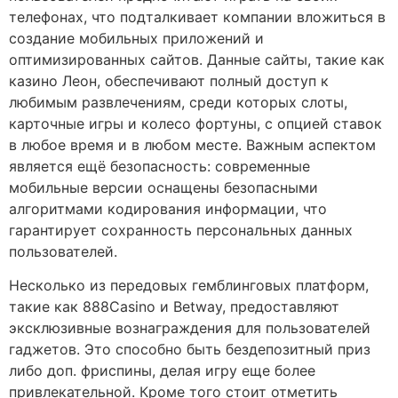
телефонах, что подталкивает компании вложиться в
создание мобильных приложений и
оптимизированных сайтов. Данные сайты, такие как
казино Леон, обеспечивают полный доступ к
любимым развлечениям, среди которых слоты,
карточные игры и колесо фортуны, с опцией ставок
в любое время и в любом месте. Важным аспектом
является ещё безопасность: современные
мобильные версии оснащены безопасными
алгоритмами кодирования информации, что
гарантирует сохранность персональных данных
пользователей.
Несколько из передовых гемблинговых платформ,
такие как 888Casino и Betway, предоставляют
эксклюзивные вознаграждения для пользователей
гаджетов. Это способно быть бездепозитный приз
либо доп. фриспины, делая игру еще более
привлекательной. Кроме того стоит отметить