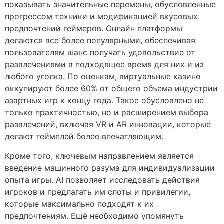
показывать значительные перемены, обусловленные
прогрессом техники и модификацией вкусовых
предпочтений геймеров. Онлайн платформы
делаются все более популярными, обеспечивая
пользователям шанс получать удовольствие от
развлечениями в подходящее время для них и из
любого уголка. По оценкам, виртуальные казино
оккупируют более 60% от общего объема индустрии
азартных игр к концу года. Такое обусловлено не
только практичностью, но и расширением выбора
развлечений, включая VR и AR инновации, которые
делают геймплей более впечатляющим.
Кроме того, ключевым направлением является
введение машинного разума для индивидуализации
опыта игры. AI позволяет исследовать действия
игроков и предлагать им слоты и привилегии,
которые максимально подходят к их
предпочтениям. Ещё необходимо упомянуть