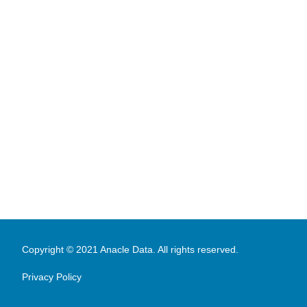
Copyright © 2021 Anacle Data. All rights reserved.
Privacy Policy