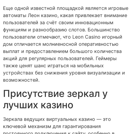
Еще одной известной площадкой является игровые
автоматы Леон казино, какая привлекает внимание
пользователей за счёт своим инновационным
функциям и разнообразию слотов. Большинство
пользователи отмечают, что Leon Casino игорный
дом отличается молниеносной оперативностью
выплат и предоставлением большого количества
акций для регулярных пользователей. Геймеры
также ценят шанс играться на мобильных
устройствах без снижения уровня визуализации и
возможностей.
Присутствие зеркал у
лучших казино
Зеркала ведущих виртуальных казино — это
ключевой механизм для гарантирования
постоянного подключения к сайту, особенно в