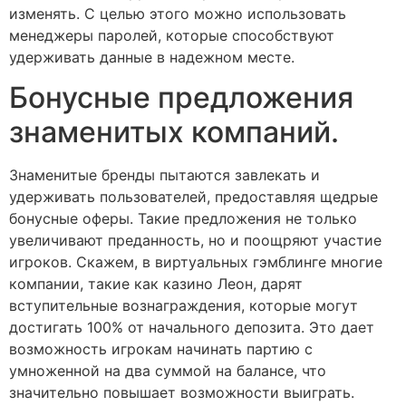
изменять. С целью этого можно использовать
менеджеры паролей, которые способствуют
удерживать данные в надежном месте.
Бонусные предложения
знаменитых компаний.
Знаменитые бренды пытаются завлекать и
удерживать пользователей, предоставляя щедрые
бонусные оферы. Такие предложения не только
увеличивают преданность, но и поощряют участие
игроков. Скажем, в виртуальных гэмблинге многие
компании, такие как казино Леон, дарят
вступительные вознаграждения, которые могут
достигать 100% от начального депозита. Это дает
возможность игрокам начинать партию с
умноженной на два суммой на балансе, что
значительно повышает возможности выиграть.