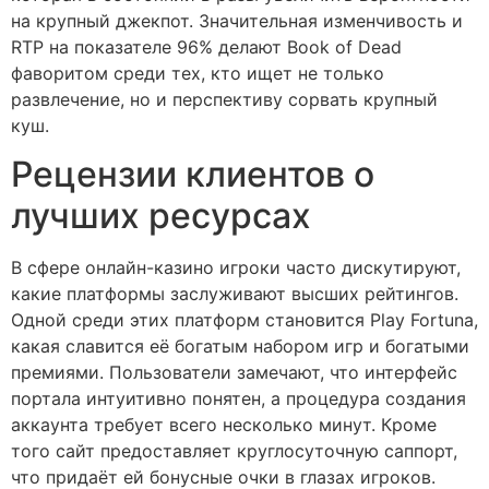
на крупный джекпот. Значительная изменчивость и
RTP на показателе 96% делают Book of Dead
фаворитом среди тех, кто ищет не только
развлечение, но и перспективу сорвать крупный
куш.
Рецензии клиентов о
лучших ресурсах
В сфере онлайн-казино игроки часто дискутируют,
какие платформы заслуживают высших рейтингов.
Одной среди этих платформ становится Play Fortuna,
какая славится её богатым набором игр и богатыми
премиями. Пользователи замечают, что интерфейс
портала интуитивно понятен, а процедура создания
аккаунта требует всего несколько минут. Кроме
того сайт предоставляет круглосуточную саппорт,
что придаёт ей бонусные очки в глазах игроков.