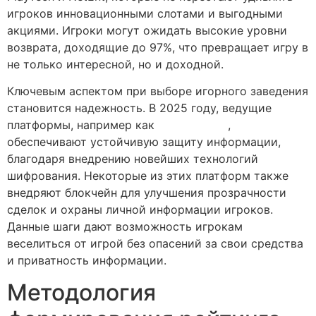
игроков инновационными слотами и выгодными
акциями. Игроки могут ожидать высокие уровни
возврата, доходящие до 97%, что превращает игру в
не только интересной, но и доходной.
Ключевым аспектом при выборе игорного заведения
становится надежность. В 2025 году, ведущие
платформы, например как
Леон казино
,
обеспечивают устойчивую защиту информации,
благодаря внедрению новейших технологий
шифрования. Некоторые из этих платформ также
внедряют блокчейн для улучшения прозрачности
сделок и охраны личной информации игроков.
Данные шаги дают возможность игрокам
веселиться от игрой без опасений за свои средства
и приватность информации.
Методология