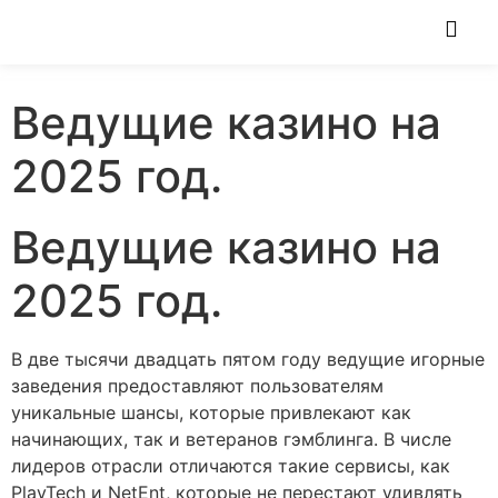
Ведущие казино на
2025 год.
Ведущие казино на
2025 год.
В две тысячи двадцать пятом году ведущие игорные
заведения предоставляют пользователям
уникальные шансы, которые привлекают как
начинающих, так и ветеранов гэмблинга. В числе
лидеров отрасли отличаются такие сервисы, как
PlayTech и NetEnt, которые не перестают удивлять