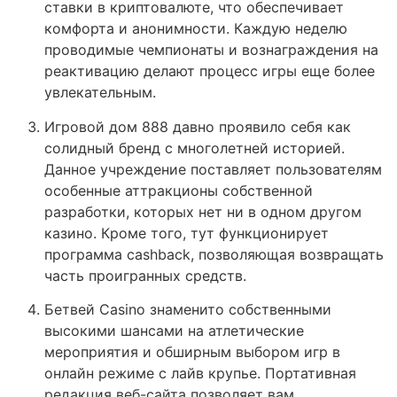
ставки в криптовалюте, что обеспечивает
комфорта и анонимности. Каждую неделю
проводимые чемпионаты и вознаграждения на
реактивацию делают процесс игры еще более
увлекательным.
Игровой дом 888 давно проявило себя как
солидный бренд с многолетней историей.
Данное учреждение поставляет пользователям
особенные аттракционы собственной
разработки, которых нет ни в одном другом
казино. Кроме того, тут функционирует
программа cashback, позволяющая возвращать
часть проигранных средств.
Бетвей Casino знаменито собственными
высокими шансами на атлетические
мероприятия и обширным выбором игр в
онлайн режиме с лайв крупье. Портативная
редакция веб-сайта позволяет вам