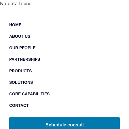
No data found.
HOME
ABOUT US
OUR PEOPLE
PARTNERSHIPS
PRODUCTS
SOLUTIONS
CORE CAPABILITIES
CONTACT
Schedule consult