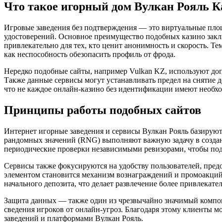
Что такое игорный дом Вулкан Рояль К
Игровые заведения без подтверждения — это виртуальные площ
удостоверений. Основное преимущество подобных казино заключ
привлекательно для тех, кто ценит анонимность и скорость. Т
как неспособность обезопасить профиль от фрода.
Нередко подобные сайты, например Vulkan KZ, используют до
Также данные сервисы могут устанавливать предел на снятие 
что не каждое онлайн-казино без идентификации имеют необхо
Принципы работы подобных сайтов
Интернет игорные заведения и сервисы Вулкан Рояль базируют
рандомных значений (RNG) выполняют важную задачу в создан
периодические проверки независимыми ревизорами, чтобы под
Сервисы также фокусируются на удобству пользователей, пред
элементом становится механизм вознаграждений и промоакций,
начального депозита, что делает развлечение более привлекате
Защита данных — также один из чрезвычайно значимый компо
сведения игроков от онлайн-угроз. Благодаря этому клиенты 
заведений и платформами Вулкан Рояль.