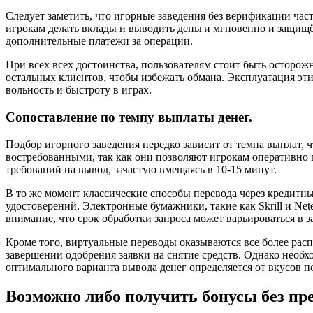
Следует заметить, что игорные заведения без верификации ча
игрокам делать вклады и выводить деньги мгновенно и защищё
дополнительные платежи за операции.
При всех всех достоинства, пользователям стоит быть осторо
остальных клиентов, чтобы избежать обмана. Эксплуатация эти
вольность и быстроту в играх.
Сопоставление по темпу выплаты денег.
Подбор игорного заведения нередко зависит от темпа выплат, 
востребованными, так как они позволяют игрокам оперативно п
требований на вывод, зачастую вмещаясь в 10-15 минут.
В то же момент классические способы перевода через кредитн
удостоверений. Электронные бумажники, такие как Skrill и Ne
внимание, что срок обработки запроса может варьироваться в 
Кроме того, виртуальные переводы оказываются все более рас
завершении одобрения заявки на снятие средств. Однако необх
оптимального варианта вывода денег определяется от вкусов п
Возможно либо получить бонусы без пр