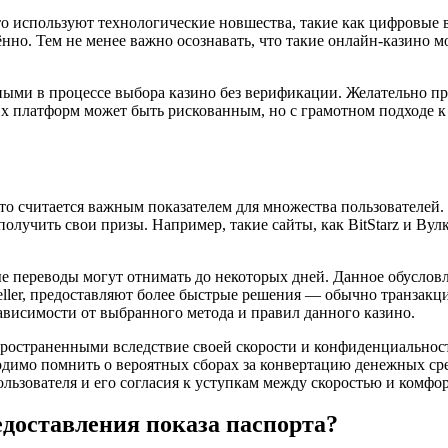
сто используют технологические новшества, такие как цифровые
нно. Тем не менее важно осознавать, что такие онлайн-казино
жными в процессе выбора казино без верификации. Желательно п
х платформ может быть рискованным, но с грамотном подходе к 
что считается важным показателем для множества пользователей
олучить свои призы. Например, такие сайты, как BitStarz и Вул
ые переводы могут отнимать до некоторых дней. Данное обуслов
teller, предоставляют более быстрые решения — обычно транзакц
зависимости от выбранного метода и правил данного казино.
пространенными вследствие своей скорости и конфиденциальност
одимо помнить о вероятных сборах за конвертацию денежных сред
ользователя и его согласия к уступкам между скоростью и комфо
едоставления показа паспорта?