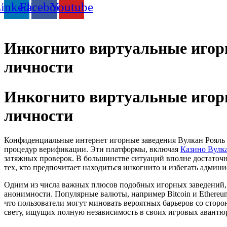
inkedin
Facebook
Youtube
Инкогнито виртуальные игорн
личности
Инкогнито виртуальные игорн
личности
Конфиденциальные интернет игорные заведения Вулкан Рояль К
процедур верификации. Эти платформы, включая
Казино Вулк
затяжных проверок. В большинстве ситуаций вполне достаточн
тех, кто предпочитает находиться инкогнито и избегать админ
Одним из числа важных плюсов подобных игорных заведений, 
анонимности. Популярные валюты, например Bitcoin и Ethereu
что пользователи могут миновать вероятных барьеров со стор
свету, ищущих полную независимость в своих игровых авантю