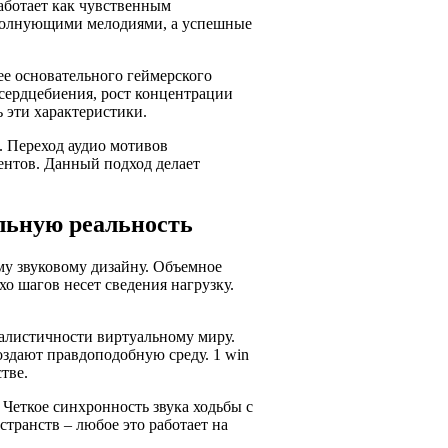
аботает как чувственным
 волнующими мелодиями, а успешные
ее основательного геймерского
сердцебиения, рост концентрации
 эти характеристики.
. Переход аудио мотивов
ентов. Данный подход делает
льную реальность
му звуковому дизайну. Объемное
о шагов несет сведения нагрузку.
еалистичности виртуальному миру.
оздают правдоподобную среду. 1 win
тве.
Четкое синхронность звука ходьбы с
транств – любое это работает на