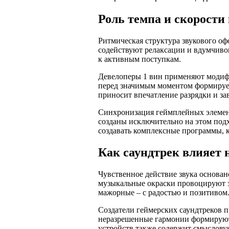
Роль темпа и скорости
Ритмическая структура звукового о
содействуют релаксации и вдумчиво
к активным поступкам.
Девелоперы 1 вин применяют модифи
перед значимым моментом формируе
приносит впечатление разрядки и за
Синхронизация геймплейных элемент
созданы исключительно на этом подх
создавать комплексные программы, 
Как саундтрек влияет 
Чувственное действие звука основа
музыкальные окраски провоцируют з
мажорные – с радостью и позитивом
Создатели геймерских саундтреков 
неразрешенные гармонии формируют 
устройств также содержит смысловую