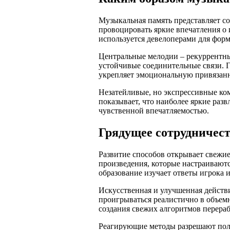
Музыкальная память представляет с
провоцировать яркие впечатления о
используется девелоперами для фор
Центральные мелодии – рекуррентны
устойчивые соединительные связи. 
укрепляет эмоциональную привязанн
Незатейливые, но экспрессивные ком
показывает, что наиболее яркие ра
чувственной впечатляемостью.
Грядущее сотрудничест
Развитие способов открывает свежи
произведения, которые настраиваютс
образование изучает ответы игрока 
Искусственная и улучшенная действи
проигрываться реалистично в объемн
создания свежих алгоритмов перера
Реагирующие методы разрешают поль