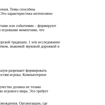
нения. Темы способны
 Это характеристика интенсивно
естами или событиями – формируют
и игровыми моментами, что
ерской традиции. 1 win исследование
тмом, знакомой звуковой дорожкой и
разум разрешает формировать
ностям игрока. Компьютерное
рчество должна не только
и игрового мира. Это требует
овождения. Организации, где