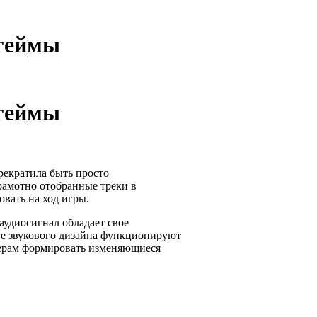
 геймы
 геймы
рекратила быть просто
рамотно отобранные треки в
вать на ход игры.
аудиосигнал обладает свое
ие звукового дизайна функционируют
перам формировать изменяющиеся