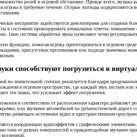
множество ролей в игровой обстановке. Прежде всего, музыка р
я игрока в требуемое течение. Острые эпизоды подкрепляются
 гимнами.
ческое восприятие задействуется девелоперами для создания бол
кты в состоянии провоцировать уникальные ответы: повышение 
ию. 1вин системы обработки звука позволяют четко регулировать
ную функцию, помогая игроку ориентироваться в игровом среде
окациями, присутствии противников или подходе значимых мом
 ясным.
уки способствуют погрузиться в виртуа
ий во значительной степени реализуется благодаря продуманно
ождения в игровом пространстве, где каждый звук листьев или эх
ют эти знаки, что усиливает эффект погружения.
ужения в соответствии от расположения характера добавляет р
а кромке, или звучание автомобилей на урбанистической дороге с
четко размещать источники аудио в пространственном пространс
ляется координации аудиоэффектов с графическими элементами. 
хо тона от разных поверхностей и правдоподобная звучание прос
 вселенной.