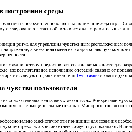
 в построении среды
формления непосредственно влияет на понимание хода игры. Сп
му исследованию вселенной, в то время как стремительные, д
кации ритма для управления чувственным расположением польз
т напряжение, а внезапная смена на умиротворяющую композиц
вершенности.
ов с аудио ритмом предоставляет свежие возможности для разр
оде, где результативное исполнение операций связано от попада
которые исследуют игровые действия
1win casino
и адаптируют м
на чувства пользователя
но на основательных ментальных механизмах. Конкретные музыка
акономерные эмоциональные отклики. Минорные тональности св
.
профессионально задействуют эти принципы для создания необх
чувство тревоги, а консонантные созвучия успокаивают. Испо
 содержание: смычковые устройства часто соотносятся с романт