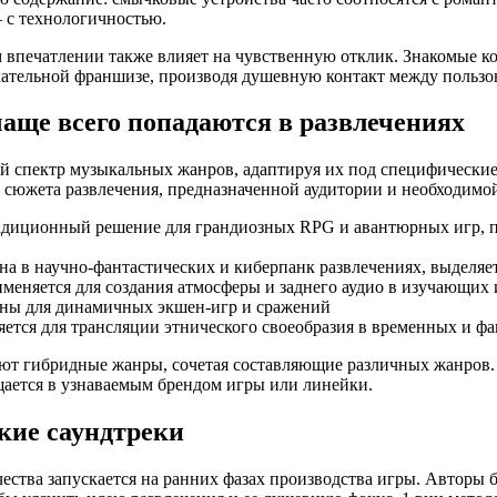
 с технологичностью.
 впечатлении также влияет на чувственную отклик. Знакомые 
кательной франшизе, производя душевную контакт между пользо
чаще всего попадаются в развлечениях
й спектр музыкальных жанров, адаптируя их под специфически
 сюжета развлечения, предназначенной аудитории и необходимо
радиционный решение для грандиозных RPG и авантюрных игр,
на в научно-фантастических и киберпанк развлечениях, выделяе
меняется для создания атмосферы и заднего аудио в изучающих 
чны для динамичных экшен-игр и сражений
яется для трансляции этнического своеобразия в временных и ф
т гибридные жанры, сочетая составляющие различных жанров. 
щается в узнаваемым брендом игры или линейки.
кие саундтреки
ества запускается на ранних фазах производства игры. Авторы 