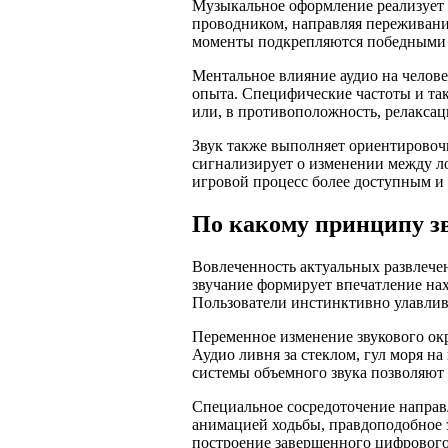
Музыкальное оформление реализует 
проводником, направляя переживани
моменты подкрепляются победными
Ментальное влияние аудио на челове
опыта. Специфические частоты и та
или, в противоположность, релаксац
Звук также выполняет ориентировоч
сигнализирует о изменении между л
игровой процесс более доступным и
По какому принципу зв
Вовлеченность актуальных развлечен
звучание формирует впечатление нах
Пользователи инстинктивно улавлива
Переменное изменение звукового окр
Аудио ливня за стеклом, гул моря н
системы объемного звука позволяют 
Специальное сосредоточение направ
анимацией ходьбы, правдоподобное э
построение завершенного цифрового