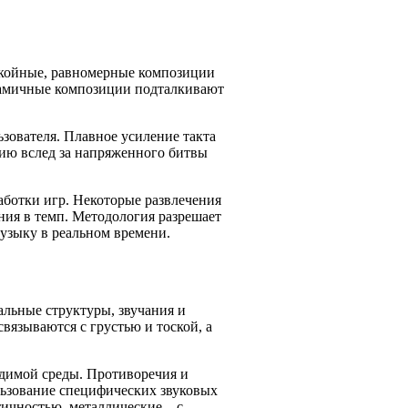
окойные, равномерные композиции
инамичные композиции подталкивают
ователя. Плавное усиление такта
ию вслед за напряженного битвы
аботки игр. Некоторые развлечения
ния в темп. Методология разрешает
узыку в реальном времени.
льные структуры, звучания и
язываются с грустью и тоской, а
одимой среды. Противоречия и
льзование специфических звуковых
ичностью, металлические – с