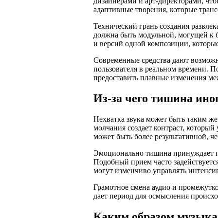
дизайнерами и арт-директорами, что
адаптивные творения, которые тран
Технический грань создания развлек
должна быть модульной, могущей к
и версий одной композиции, которые
Современные средства дают возможн
пользователя в реальном времени. П
предоставить плавные изменения м
Из-за чего тишина ин
Нехватка звука может быть таким же
молчания создает контраст, который
может быть более результативной, че
Эмоционально тишина принуждает п
Подобный прием часто задействуется
могут изменчиво управлять интенсив
Грамотное смена аудио и промежутк
дает период для осмысления происхо
Каким образом музыка 