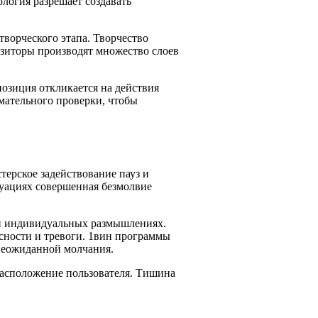
логия разрешает создавать
творческого этапа. Творчество
зиторы производят множество слоев
озиция откликается на действия
мательного проверки, чтобы
терское задействование пауз и
туациях совершенная безмолвие
и индивидуальных размышлениях.
ясности и тревоги. 1вин программы
 неожиданной молчания.
расположение пользователя. Тишина