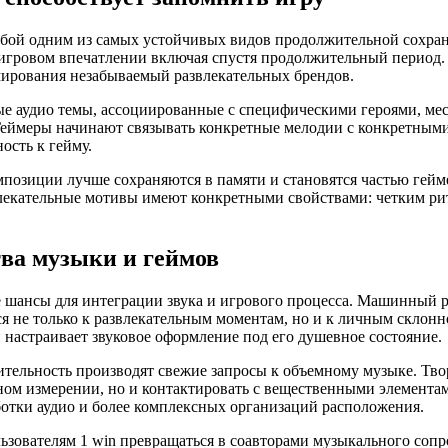
обой одним из самых устойчивых видов продолжительной сохра
 игровом впечатлении включая спустя продолжительный период.
мирования незабываемый развлекательных брендов.
е аудио темы, ассоциированные с специфическими героями, м
Геймеры начинают связывать конкретные мелодии с конкретным
ость к гейму.
позиции лучше сохраняются в памяти и становятся частью гейм
звлекательные мотивы имеют конкретными свойствами: четким ри
ва музыки и геймов
е шансы для интеграции звука и игрового процесса. Машинный 
я не только к развлекательным моментам, но и к личным склон
и настраивает звуковое оформление под его душевное состояние.
тельность производят свежие запросы к объемному музыке. Тво
ом измерении, но и контактировать с вещественными элементам
ботки аудио и более комплексных организаций расположения.
зователям 1 win превращаться в соавторами музыкального сопр