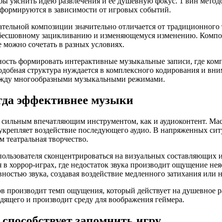
бы уяснить идею развлечения и ее душевную фокус. 1 вин методо
сформируются в зависимости от игровых событий.
ательной композиции значительно отличается от традиционного 
 бесшовному зацикливанию и изменяющемуся изменению. Компо
 можно сочетать в разных условиях.
ость формировать интерактивные музыкальные записи, где комп
одобная структура нуждается в комплексного кодирования и вни
ежду многообразными музыкальными режимами.
огда эффективнее музыки
 сильным впечатляющим инструментом, как и аудиоконтент. Мас
 укрепляет воздействие последующего аудио. В напряженных си
м театральная творчество.
ользователя сконцентрироваться на визуальных составляющих 
 в хоррор-играх, где недостаток звука производит ощущение не
ностью звука, создавая воздействие медленного затихания или
ов производит темп ощущения, который действует на душевное 
дящего и производит среду для воображения геймера.
способствует запомнить игру