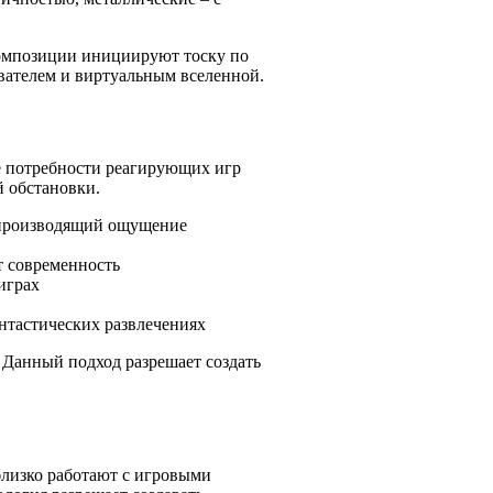
композиции инициируют тоску по
вателем и виртуальным вселенной.
е потребности реагирующих игр
й обстановки.
 производящий ощущение
т современность
играх
антастических развлечениях
Данный подход разрешает создать
близко работают с игровыми