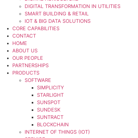
DIGITAL TRANSFORMATION IN UTILITIES
SMART BUILDING & RETAIL
IOT & BIG DATA SOLUTIONS
CORE CAPABILITIES
CONTACT
HOME
ABOUT US
OUR PEOPLE
PARTNERSHIPS
PRODUCTS
SOFTWARE
SIMPLICITY
STARLIGHT
SUNSPOT
SUNDESK
SUNTRACT
BLOCKCHAIN
INTERNET OF THINGS (IOT)