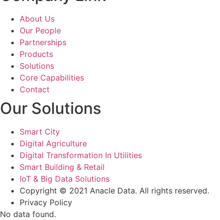
About Us
Our People
Partnerships
Products
Solutions
Core Capabilities
Contact
Our Solutions
Smart City
Digital Agriculture
Digital Transformation In Utilities
Smart Building & Retail
IoT & Big Data Solutions
Copyright © 2021 Anacle Data. All rights reserved.
Privacy Policy
No data found.