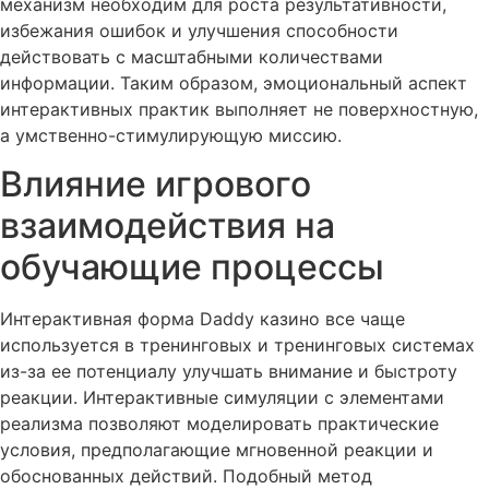
механизм необходим для роста результативности,
избежания ошибок и улучшения способности
действовать с масштабными количествами
информации. Таким образом, эмоциональный аспект
интерактивных практик выполняет не поверхностную,
а умственно-стимулирующую миссию.
Влияние игрового
взаимодействия на
обучающие процессы
Интерактивная форма Daddy казино все чаще
используется в тренинговых и тренинговых системах
из-за ее потенциалу улучшать внимание и быстроту
реакции. Интерактивные симуляции с элементами
реализма позволяют моделировать практические
условия, предполагающие мгновенной реакции и
обоснованных действий. Подобный метод