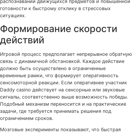
распознавании движущихся предметов и повышенной
готовности к быстрому отклику в стрессовых
ситуациях.
Формирование скорости
действий
Игровой процесс предполагает непрерывное обратную
связь с динамичной обстановкой. Каждое действие
должно быть осуществлено в ограниченные
временные рамки, что формирует оперативность
сенсомоторной реакции. Если оперативнее участник
Daddy casino действует на сенсорные или звуковые
сигналы, соответственно выше возможность победы.
Подобный механизм переносится и на практические
задачи, где требуется принимать решения под
ограничением сроков.
Мозговые эксперименты показывают, что быстрая