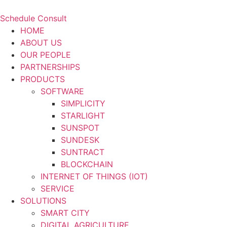
Schedule Consult
HOME
ABOUT US
OUR PEOPLE
PARTNERSHIPS
PRODUCTS
SOFTWARE
SIMPLICITY
STARLIGHT
SUNSPOT
SUNDESK
SUNTRACT
BLOCKCHAIN
INTERNET OF THINGS (IOT)
SERVICE
SOLUTIONS
SMART CITY
DIGITAL AGRICULTURE