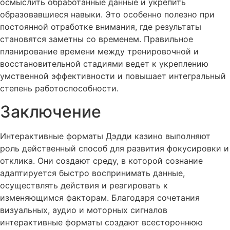
осмыслить обработанные данные и укрепить
образовавшиеся навыки. Это особенно полезно при
постоянной отработке внимания, где результаты
становятся заметны со временем. Правильное
планирование времени между тренировочной и
восстановительной стадиями ведет к укреплению
умственной эффективности и повышает интегральный
степень работоспособности.
Заключение
Интерактивные форматы Дэдди казино выполняют
роль действенный способ для развития фокусировки и
отклика. Они создают среду, в которой сознание
адаптируется быстро воспринимать данные,
осуществлять действия и реагировать к
изменяющимся факторам. Благодаря сочетания
визуальных, аудио и моторных сигналов
интерактивные форматы создают всестороннюю