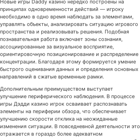
Новые игры Daddy казино нередко построены на
принципах одновременности действий — игроку
необходимо в одно время наблюдать за элементами,
управлять объекты, анализировать ситуацию игрового
пространства и реализовывать решения. Подобная
познавательная работа включает зоны сознания,
ассоциированные за визуальное восприятие,
ориентировочную позиционирование и распределение
концентрации. Благодаря этому формируется умение
быстрого оценивания данных и определения основных
направлений в сжатые временные рамки.
Дополнительным преимуществом выступает
улучшение периферического наблюдения. В процессе
игры Дэдди казино игрок осваивает распознавать
элементы на периферии обзора, что обеспечивает
улучшению скорости отклика на неожиданные
изменения ситуации. В повседневной деятельности это
отражается в гораздо более адекватном