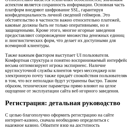
аспектом является сохранность информации. Основная часть
платформ внедряют шифрование SSL, гарантируя
конфиденциальность личной сведений геймеров. Это
обстоятельство в частности важно относительно платежей,
каковые должны быть не только оперативными, но и
защищенными. Кроме этого, многие игорные заведения
предоставляют сопровождение множества денежных единиц
и лингвистических форм, что делает их доступными для
всемирной клиентуры.
Также важным фактором выступает UI пользователя.
Комфортная структура и понятно воспринимаемый интерфей
весьма оптимизируют игрока экспириенс. Наличие
круглосуточной службы клиентов через мессенджер или
электронную почту также придаёт спокойствия пользователя
в том, что все неполадки будут устранены быстро. Таким
образом, технические параметры прямо влияют на целое
ощущение от эксплуатации сайта веб игорного заведения.
Регистрация: детальная руководство
С целью благополучно оформить регистрацию на сайте
интернет-казино, сначала необходимо определиться с
надежное казино. Обратите взор на доступность