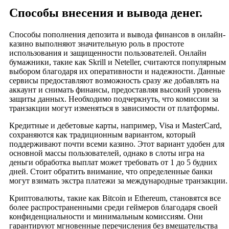
Способы внесения и вывода денег.
Способы пополнения депозита и вывода финансов в онлайн-
казино выполняют значительную роль в простоте
использования и защищенности пользователей. Онлайн
бумажники, такие как Skrill и Neteller, считаются популярным
выбором благодаря их оперативности и надежности. Данные
сервисы предоставляют возможность сразу же добавлять на
аккаунт и снимать финансы, предоставляя высокий уровень
защиты данных. Необходимо подчеркнуть, что комиссии за
транзакции могут изменяться в зависимости от платформы.
Кредитные и дебетовые карты, например, Visa и MasterCard,
сохраняются как традиционным вариантом, который
поддерживают почти всеми казино. Этот вариант удобен для
основной массы пользователей, однако в слоты игра на
деньги обработка выплат может требовать от 1 до 5 будних
дней. Стоит обратить внимание, что определенные банки
могут взимать экстра платежи за международные транзакции.
Криптовалюты, такие как Bitcoin и Ethereum, становятся все
более распространенными среди геймеров благодаря своей
конфиденциальности и минимальным комиссиям. Они
гарантируют мгновенные перечисления без вмешательства