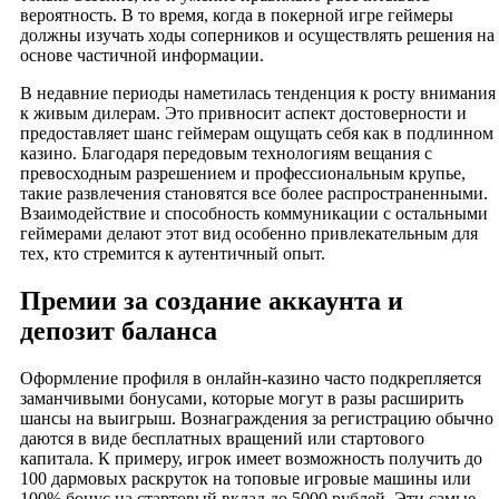
вероятность. В то время, когда в покерной игре геймеры
должны изучать ходы соперников и осуществлять решения на
основе частичной информации.
В недавние периоды наметилась тенденция к росту внимания
к живым дилерам. Это привносит аспект достоверности и
предоставляет шанс геймерам ощущать себя как в подлинном
казино. Благодаря передовым технологиям вещания с
превосходным разрешением и профессиональным крупье,
такие развлечения становятся все более распространенными.
Взаимодействие и способность коммуникации с остальными
геймерами делают этот вид особенно привлекательным для
тех, кто стремится к аутентичный опыт.
Премии за создание аккаунта и
депозит баланса
Оформление профиля в онлайн-казино часто подкрепляется
заманчивыми бонусами, которые могут в разы расширить
шансы на выигрыш. Вознаграждения за регистрацию обычно
даются в виде бесплатных вращений или стартового
капитала. К примеру, игрок имеет возможность получить до
100 дармовых раскруток на топовые игровые машины или
100% бонус на стартовый вклад до 5000 рублей. Эти самые