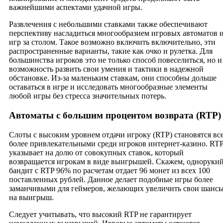
важнейшими аспектами удачной игры.
Развлечения с небольшими ставками также обеспечивают
перспективу насладиться многообразием игровых автоматов 
игр за столом. Такое возможно включить включительно, эти
распространенные варианты, такие как очко и рулетка. Для
большинства игроков это не только способ повеселиться, но и
возможность развить свои умения и тактики в надежной
обстановке. Из-за маленьким ставкам, они способны дольше
оставаться в игре и исследовать многообразные элементы
любой игры без стресса значительных потерь.
Автоматы с большим процентом возврата (RTP)
Слоты с высоким уровнем отдачи игроку (RTP) становятся вс
более привлекательными среди игроков интернет-казино. RT
указывает на долю от совокупных ставок, который
возвращается игрокам в виде выигрышей. Скажем, одноруки
бандит с RTP 96% по расчетам отдает 96 монет из всех 100
поставленных рублей. Данное делает подобные игры более
заманчивыми для геймеров, желающих увеличить свои шанс
на выигрыш.
Следует учитывать, что высокий RTP не гарантирует