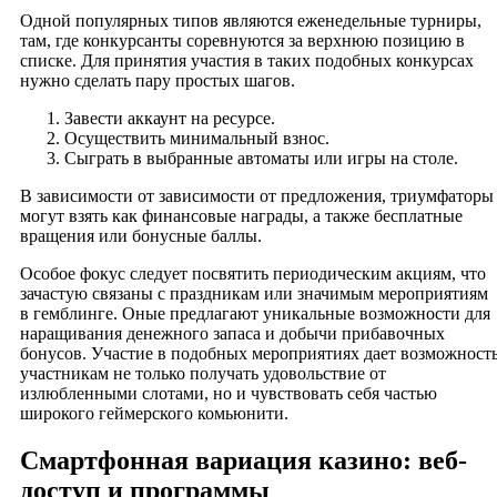
Одной популярных типов являются еженедельные турниры,
там, где конкурсанты соревнуются за верхнюю позицию в
списке. Для принятия участия в таких подобных конкурсах
нужно сделать пару простых шагов.
Завести аккаунт на ресурсе.
Осуществить минимальный взнос.
Сыграть в выбранные автоматы или игры на столе.
В зависимости от зависимости от предложения, триумфаторы
могут взять как финансовые награды, а также бесплатные
вращения или бонусные баллы.
Особое фокус следует посвятить периодическим акциям, что
зачастую связаны с праздникам или значимым мероприятиям
в гемблинге. Оные предлагают уникальные возможности для
наращивания денежного запаса и добычи прибавочных
бонусов. Участие в подобных мероприятиях дает возможност
участникам не только получать удовольствие от
излюбленными слотами, но и чувствовать себя частью
широкого геймерского комьюнити.
Смартфонная вариация казино: веб-
доступ и программы