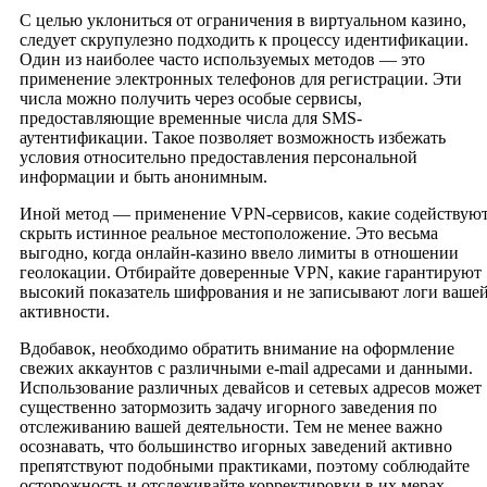
С целью уклониться от ограничения в виртуальном казино,
следует скрупулезно подходить к процессу идентификации.
Один из наиболее часто используемых методов — это
применение электронных телефонов для регистрации. Эти
числа можно получить через особые сервисы,
предоставляющие временные числа для SMS-
аутентификации. Такое позволяет возможность избежать
условия относительно предоставления персональной
информации и быть анонимным.
Иной метод — применение VPN-сервисов, какие содействую
скрыть истинное реальное местоположение. Это весьма
выгодно, когда онлайн-казино ввело лимиты в отношении
геолокации. Отбирайте доверенные VPN, какие гарантируют
высокий показатель шифрования и не записывают логи ваше
активности.
Вдобавок, необходимо обратить внимание на оформление
свежих аккаунтов с различными e-mail адресами и данными.
Использование различных девайсов и сетевых адресов может
существенно затормозить задачу игорного заведения по
отслеживанию вашей деятельности. Тем не менее важно
осознавать, что большинство игорных заведений активно
препятствуют подобными практиками, поэтому соблюдайте
осторожность и отслеживайте корректировки в их мерах