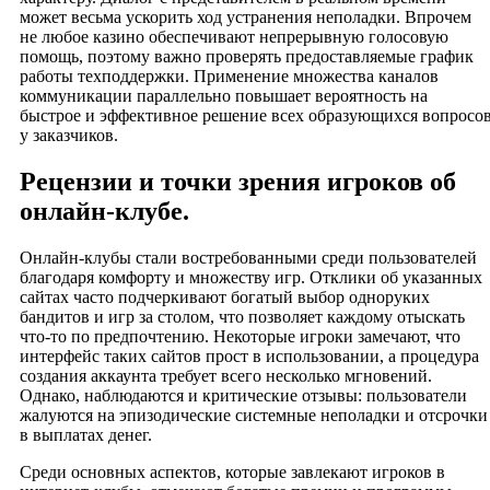
может весьма ускорить ход устранения неполадки. Впрочем
не любое казино обеспечивают непрерывную голосовую
помощь, поэтому важно проверять предоставляемые график
работы техподдержки. Применение множества каналов
коммуникации параллельно повышает вероятность на
быстрое и эффективное решение всех образующихся вопросо
у заказчиков.
Рецензии и точки зрения игроков об
онлайн-клубе.
Онлайн-клубы стали востребованными среди пользователей
благодаря комфорту и множеству игр. Отклики об указанных
сайтах часто подчеркивают богатый выбор одноруких
бандитов и игр за столом, что позволяет каждому отыскать
что-то по предпочтению. Некоторые игроки замечают, что
интерфейс таких сайтов прост в использовании, а процедура
создания аккаунта требует всего несколько мгновений.
Однако, наблюдаются и критические отзывы: пользователи
жалуются на эпизодические системные неполадки и отсрочки
в выплатах денег.
Среди основных аспектов, которые завлекают игроков в