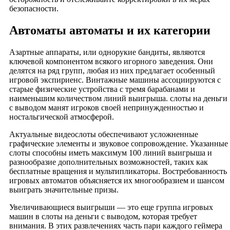
безопасности.
Автоматы автоматы и их категории
Азартные аппараты, или однорукие бандиты, являются
ключевой компонентом всякого игорного заведения. Они
делятся на ряд групп, любая из них предлагает особенный
игровой экспириенс. Винтажные машины ассоциируются с
старые физические устройства с тремя барабанами и
наименьшим количеством линий выигрыша. слоты на деньги
с выводом манят игроков своей непринужденностью и
ностальгической атмосферой.
Актуальные видеослоты обеспечивают усложненные
графические элементы и звуковое сопровождение. Указанные
слоты способны иметь максимум 100 линий выигрыша и
разнообразие дополнительных возможностей, таких как
бесплатные вращения и мультипликаторы. Востребованность
игровых автоматов объясняется их многообразием и шансом
выиграть значительные призы.
Увеличивающиеся выигрыши — это еще группа игровых
машин в слоты на деньги с выводом, которая требует
внимания. В этих развлечениях часть пари каждого геймера