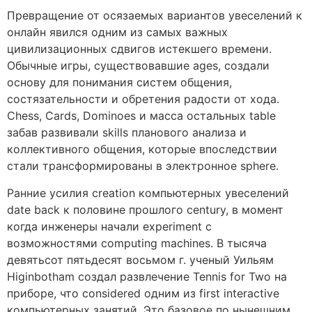
Превращение от осязаемых вариантов увеселений к
онлайн явился одним из самых важных
цивилизационных сдвигов истекшего времени.
Обычные игры, существовавшие ages, создали
основу для понимания систем общения,
состязательности и обретения радости от хода.
Chess, Cards, Dominoes и масса остальных table
забав развивали skills планового анализа и
коллективного общения, которые впоследствии
стали трансформированы в электронное sphere.
Ранние усилия creation компьютерных увеселений
date back к половине прошлого century, в момент
когда инженеры начали experiment с
возможностями computing machines. В тысяча
девятьсот пятьдесят восьмом г. ученый Уильям
Higinbotham создал развлечение Tennis for Two на
приборе, что considered одним из first interactive
компьютерных занятий. Это базовое по нынешним