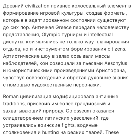
Древний civilization привнес колоссальный элемент в
формирование игровой культуры, создав форматы,
которые в адаптированном состоянии существуют
до сих пор. Античная Greece передала человечеству
представления, Olympic турниры и intellectual
диспуты, кои являлись не только way планирования
отдыха, но и инструментом формирования citizens.
Артистические шоу в залах созывали массы
наблюдателей, кои созерцали за пьесами Aeschylus
и юмористическими произведениями Аристофанa,
чувствуя освобождение и обретая духовные знания
с помощью художественные персонажи.
Roman цивилизация модифицировала античные
traditions, присвоив им более грандиозный и
захватывающий природу. Colosseum оказался
олицетворением латинских увеселений, где
устраивались воинские fights, водяные
столкновения и hunting на редких тварей. These