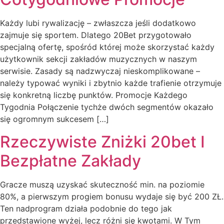
Każdy lubi rywalizację – zwłaszcza jeśli dodatkowo
zajmuje się sportem. Dlatego 20Bet przygotowało
specjalną ofertę, spośród której może skorzystać każdy
użytkownik sekcji zakładów muzycznych w naszym
serwisie. Zasady są nadzwyczaj nieskomplikowane –
należy typować wyniki i zbytnio każde trafienie otrzymuje
się konkretną liczbę punktów. Promocje Każdego
Tygodnia Połączenie tychże dwóch segmentów okazało
się ogromnym sukcesem […]
Rzeczywiste Zniżki 20bet I
Bezpłatne Zakłady
Gracze muszą uzyskać skuteczność min. na poziomie
80%, a pierwszym progiem bonusu wydaje się być 200 ZŁ.
Ten nadprogram działa podobnie do tego jak
przedstawione wyżej, lecz różni się kwotami. W Tym