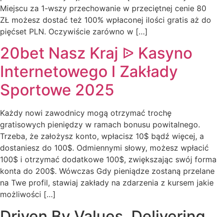
Miejscu za 1-wszy przechowanie w przeciętnej cenie 80
ZŁ możesz dostać też 100% wpłaconej ilości gratis aż do
pięćset PLN. Oczywiście zarówno w […]
20bet Nasz Kraj ᐉ Kasyno
Internetowego I Zakłady
Sportowe 2025
Każdy nowi zawodnicy mogą otrzymać trochę
gratisowych pieniędzy w ramach bonusu powitalnego.
Trzeba, że założysz konto, wpłacisz 10$ bądź więcej, a
dostaniesz do 100$. Odmiennymi słowy, możesz wpłacić
100$ i otrzymać dodatkowe 100$, zwiększając swój forma
konta do 200$. Wówczas Gdy pieniądze zostaną przelane
na Twe profil, stawiaj zakłady na zdarzenia z kursem jakie
możliwości […]
Driven By Values, Delivering