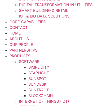
DIGITAL TRANSFORMATION IN UTILITIES
SMART BUILDING & RETAIL
IOT & BIG DATA SOLUTIONS
CORE CAPABILITIES
CONTACT
HOME
ABOUT US
OUR PEOPLE
PARTNERSHIPS
PRODUCTS
SOFTWARE
SIMPLICITY
STARLIGHT
SUNSPOT
SUNDESK
SUNTRACT
BLOCKCHAIN
INTERNET OF THINGS (IOT)