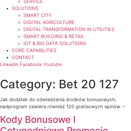
SERVICE
SOLUTIONS
SMART CITY
DIGITAL AGRICULTURE
DIGITAL TRANSFORMATION IN UTILITIES
SMART BUILDING & RETAIL
IOT & BIG DATA SOLUTIONS
CORE CAPABILITIES
CONTACT
Linkedin
Facebook
Youtube
Category:
Bet 20 127
Jak dodatek do odwiedzenia środków bonusowych,
nadprogram zawiera również 120 gratisowych spinów. –
Kody Bonusowe I
Cotygodniowe Promocje