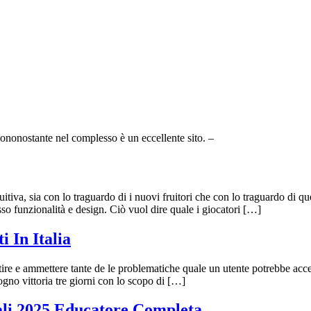
 ciononostante nel complesso è un eccellente sito. –
uitiva, sia con lo traguardo di i nuovi fruitori che con lo traguardo di q
esso funzionalità e design. Ciò vuol dire quale i giocatori […]
 In Italia
estire e ammettere tante de le problematiche quale un utente potrebbe accert
ogno vittoria tre giorni con lo scopo di […]
ali 2025 Educatore Completa