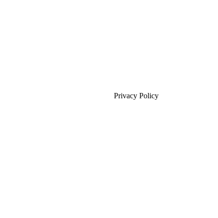
Privacy Policy