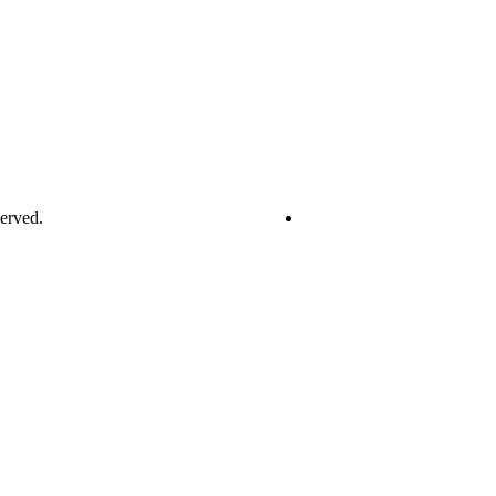
erved.