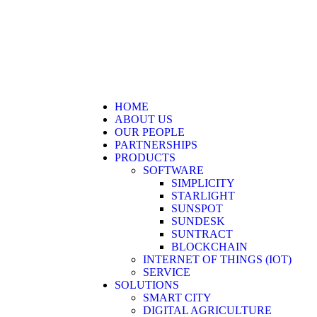
HOME
ABOUT US
OUR PEOPLE
PARTNERSHIPS
PRODUCTS
SOFTWARE
SIMPLICITY
STARLIGHT
SUNSPOT
SUNDESK
SUNTRACT
BLOCKCHAIN
INTERNET OF THINGS (IOT)
SERVICE
SOLUTIONS
SMART CITY
DIGITAL AGRICULTURE