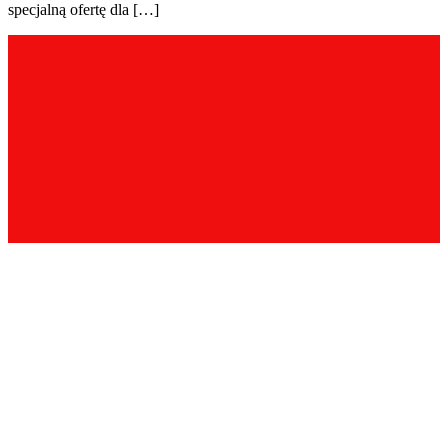
specjalną ofertę dla […]