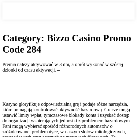
Category:
Bizzo Casino Promo
Code 284
Premia należy aktywować w 3 dni, a obrót wykonać w szóstej
dzionki od czasu aktywacji. –
Premia Z Brakiem Depozytu + Darmowe
Spiny
Kasyno gloryfikuje odpowiedzialną grę i podaje różne narzędzia,
które pomagają kontrolować aktywność hazardową. Gracze mogą
ustawić limity wpłat, tymczasowe blokady konta i uzyskać dostęp
do organizacji wspierających jednostki z problemem hazardowym.
Fani mogą wybierać spośród różnorodnych automatów o
zróżnicowanej problematyce, w naszym slotów mitologicznych,