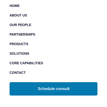
HOME
ABOUT US
OUR PEOPLE
PARTNERSHIPS
PRODUCTS
SOLUTIONS
CORE CAPABILITIES
CONTACT
Schedule consult