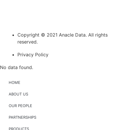
Copyright © 2021 Anacle Data. All rights
reserved.
Privacy Policy
No data found.
HOME
ABOUT US
OUR PEOPLE
PARTNERSHIPS
PRODUCTS