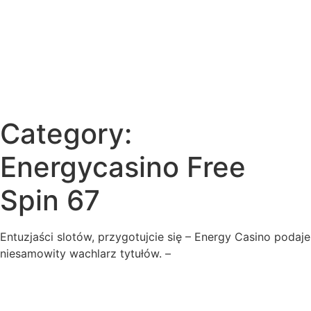
Category:
Energycasino Free
Spin 67
Entuzjaści slotów, przygotujcie się – Energy Casino podaje
niesamowity wachlarz tytułów. –
Recenzja Energy Casino
Polska Najlepsze Kasyno