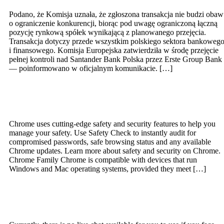
Podano, że Komisja uznała, że zgłoszona transakcja nie budzi obaw
o ograniczenie konkurencji, biorąc pod uwagę ograniczoną łączną
pozycję rynkową spółek wynikającą z planowanego przejęcia.
Transakcja dotyczy przede wszystkim polskiego sektora bankoweg
i finansowego. Komisja Europejska zatwierdziła w środę przejęcie
pełnej kontroli nad Santander Bank Polska przez Erste Group Bank
— poinformowano w oficjalnym komunikacie. […]
Stadtsparkasse Düsseldorf Internet-
Filiale für Privatkunden
Chrome uses cutting-edge safety and security features to help you
manage your safety. Use Safety Check to instantly audit for
compromised passwords, safe browsing status and any available
Chrome updates. Learn more about safety and security on Chrome.
Chrome Family Chrome is compatible with devices that run
Windows and Mac operating systems, provided they meet […]
Instant, easy and secure cryptocurrency
purchases