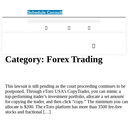
Schedule Consult
Linkedin
Facebook
Youtube
Category:
Forex Trading
eToro Review 2025: Pros & Cons
This lawsuit is still pending as the court proceeding continues to be
postponed. Through eToro USA’s CopyTrader, you can mimic a
top-performing trader’s investment portfolio, allocate a set amount
for copying the trader, and then click “copy.” The minimum you can
allocate is $200. The eToro platform has more than 3500 fee-free
stocks and fractional […]
tradeallcrypto :: Соглашение