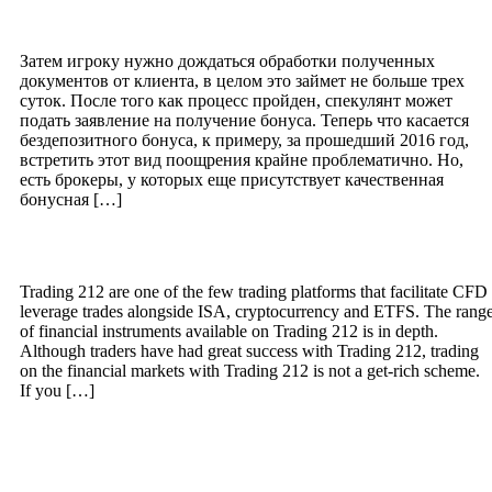
Бездепозитный бонус за друзей
Затем игроку нужно дождаться обработки полученных
документов от клиента, в целом это займет не больше трех
суток. После того как процесс пройден, спекулянт может
подать заявление на получение бонуса. Теперь что касается
бездепозитного бонуса, к примеру, за прошедший 2016 год,
встретить этот вид поощрения крайне проблематично. Но,
есть брокеры, у которых еще присутствует качественная
бонусная […]
Home
Trading 212 are one of the few trading platforms that facilitate CFD
leverage trades alongside ISA, cryptocurrency and ETFS. The rang
of financial instruments available on Trading 212 is in depth.
Although traders have had great success with Trading 212, trading
on the financial markets with Trading 212 is not a get-rich scheme.
If you […]
The Stock Market Platform to Stay
Ahead: Stock Screeners, Stock Analysis,