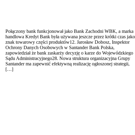
közlemények Google
Authorities
Połączony bank funkcjonował jako Bank Zachodni WBK, a marka
handlowa Kredyt Bank była używana jeszcze przez krótki czas jako
znak towarowy części produktów12. Jarosław Dobosz, Inspektor
Ochrony Danych Osobowych w Santander Bank Polska,
zapowiedział że bank zaskarży decyzję o karze do Wojewódzkiego
Sądu Administracyjnego28. Nowa struktura organizacyjna Grupy
Santander ma zapewnić efektywną realizację ogłoszonej strategii,
[…]
Gerry Byrne, Przewodniczący Rady
Nadzorczej Santander Bank Polska,
otrzymał funkcję Szefa na Europę i
będzie nadzorować działalność Grupy
Santander w Hiszpanii, Portugalii,
Wielkiej Brytanii i Santander Bank
Polska