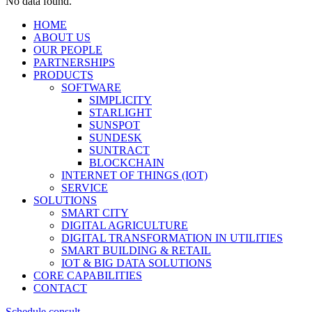
No data found.
HOME
ABOUT US
OUR PEOPLE
PARTNERSHIPS
PRODUCTS
SOFTWARE
SIMPLICITY
STARLIGHT
SUNSPOT
SUNDESK
SUNTRACT
BLOCKCHAIN
INTERNET OF THINGS (IOT)
SERVICE
SOLUTIONS
SMART CITY
DIGITAL AGRICULTURE
DIGITAL TRANSFORMATION IN UTILITIES
SMART BUILDING & RETAIL
IOT & BIG DATA SOLUTIONS
CORE CAPABILITIES
CONTACT
Schedule consult