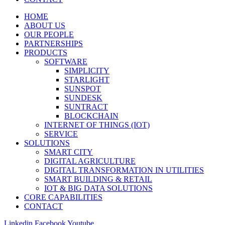
HOME
ABOUT US
OUR PEOPLE
PARTNERSHIPS
PRODUCTS
SOFTWARE
SIMPLICITY
STARLIGHT
SUNSPOT
SUNDESK
SUNTRACT
BLOCKCHAIN
INTERNET OF THINGS (IOT)
SERVICE
SOLUTIONS
SMART CITY
DIGITAL AGRICULTURE
DIGITAL TRANSFORMATION IN UTILITIES
SMART BUILDING & RETAIL
IOT & BIG DATA SOLUTIONS
CORE CAPABILITIES
CONTACT
Linkedin
Facebook
Youtube