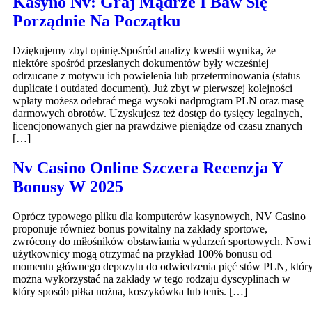
Kasyno Nv: Graj Mądrze I Baw Się
Porządnie Na Początku
Dziękujemy zbyt opinię.Spośród analizy kwestii wynika, że
niektóre spośród przesłanych dokumentów były wcześniej
odrzucane z motywu ich powielenia lub przeterminowania (status
duplicate i outdated document). Już zbyt w pierwszej kolejności
wpłaty możesz odebrać mega wysoki nadprogram PLN oraz masę
darmowych obrotów. Uzyskujesz też dostęp do tysięcy legalnych,
licencjonowanych gier na prawdziwe pieniądze od czasu znanych
[…]
Nv Casino Online Szczera Recenzja Y
Bonusy W 2025
Oprócz typowego pliku dla komputerów kasynowych, NV Casino
proponuje również bonus powitalny na zakłady sportowe,
zwrócony do miłośników obstawiania wydarzeń sportowych. Nowi
użytkownicy mogą otrzymać na przykład 100% bonusu od
momentu głównego depozytu do odwiedzenia pięć stów PLN, któr
można wykorzystać na zakłady w tego rodzaju dyscyplinach w
który sposób piłka nożna, koszykówka lub tenis. […]