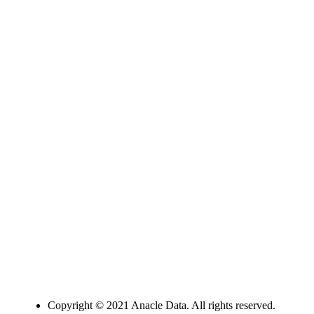
Copyright © 2021 Anacle Data. All rights reserved.