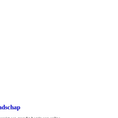
andschap