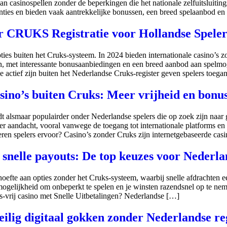
an casinospellen zonder de beperkingen die het nationale zelfuitsluitin
enties en bieden vaak aantrekkelijke bonussen, een breed spelaanbod en
r CRUKS Registratie voor Hollandse Speler
ties buiten het Cruks-systeem. In 2024 bieden internationale casino’s zo
, met interessante bonusaanbiedingen en een breed aanbod aan spelmog
ie actief zijn buiten het Nederlandse Cruks-register geven spelers toega
sino’s buiten Cruks: Meer vrijheid en bonu
alsmaar populairder onder Nederlandse spelers die op zoek zijn naar g
r aandacht, vooral vanwege de toegang tot internationale platforms en 
ren spelers ervoor? Casino’s zonder Cruks zijn internetgebaseerde casi
snelle payouts: De top keuzes voor Nederla
oefte aan opties zonder het Cruks-systeem, waarbij snelle afdrachten ee
 mogelijkheid om onbeperkt te spelen en je winsten razendsnel op te ne
vrij casino met Snelle Uitbetalingen? Nederlandse […]
ilig digitaal gokken zonder Nederlandse reg