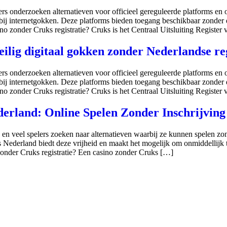
ers onderzoeken alternatieven voor officieel gereguleerde platforms e
 bij internetgokken. Deze platforms bieden toegang beschikbaar zonder
sino zonder Cruks registratie? Cruks is het Centraal Uitsluiting Regist
ilig digitaal gokken zonder Nederlandse reg
ers onderzoeken alternatieven voor officieel gereguleerde platforms e
 bij internetgokken. Deze platforms bieden toegang beschikbaar zonder
sino zonder Cruks registratie? Cruks is het Centraal Uitsluiting Regist
erland: Online Spelen Zonder Inschrijving
n veel spelers zoeken naar alternatieven waarbij ze kunnen spelen zonde
 Nederland biedt deze vrijheid en maakt het mogelijk om onmiddellijk t
zonder Cruks registratie? Een casino zonder Cruks […]