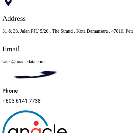
Address
31 & 33, Jalan PJU 5/20 , The Strand , Kota Damansara , 47810, Peta
Email
sales@anacledata.com
Phone
+603 6141 7738