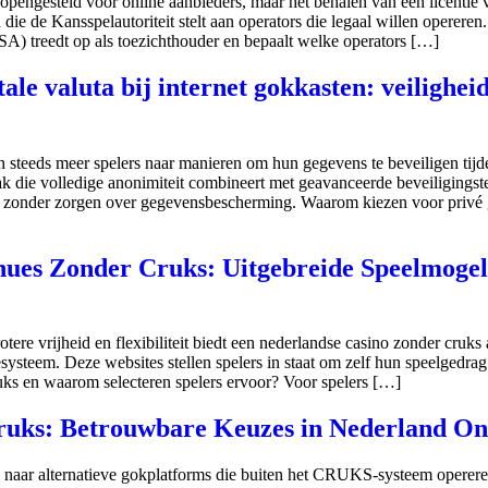
pengesteld voor online aanbieders, maar het behalen van een licentie v
 die de Kansspelautoriteit stelt aan operators die legaal willen operere
SA) treedt op als toezichthouder en bepaalt welke operators […]
ale valuta bij internet gokkasten: veilighei
 steeds meer spelers naar manieren om hun gegevens te beveiligen tijde
k die volledige anonimiteit combineert met geavanceerde beveiligings
en zonder zorgen over gegevensbescherming. Waarom kiezen voor priv
ues Zonder Cruks: Uitgebreide Speelmogel
tere vrijheid en flexibiliteit biedt een nederlandse casino zonder cruks
esysteem. Deze websites stellen spelers in staat om zelf hun speelgedrag 
uks en waarom selecteren spelers ervoor? Voor spelers […]
ruks: Betrouwbare Keuzes in Nederland O
 naar alternatieve gokplatforms die buiten het CRUKS-systeem operere