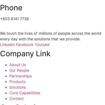
Phone
+603 6141 7738
We touch the lives of millions of people across the world
every day with the solutions that we provide.
Linkedin
Facebook
Youtube
Company Link
About Us
Our People
Partnerships
Products
Solutions
Core Capabilities
Contact