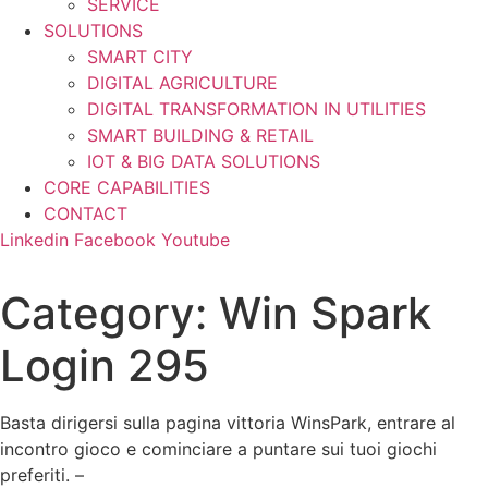
SERVICE
SOLUTIONS
SMART CITY
DIGITAL AGRICULTURE
DIGITAL TRANSFORMATION IN UTILITIES
SMART BUILDING & RETAIL
IOT & BIG DATA SOLUTIONS
CORE CAPABILITIES
CONTACT
Linkedin
Facebook
Youtube
Category:
Win Spark
Login 295
Basta dirigersi sulla pagina vittoria WinsPark, entrare al
incontro gioco e cominciare a puntare sui tuoi giochi
preferiti. –