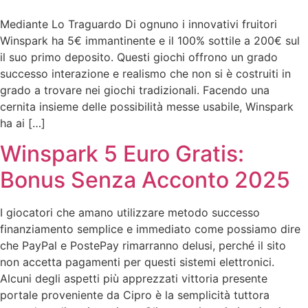
Mediante Lo Traguardo Di ognuno i innovativi fruitori
Winspark ha 5€ immantinente e il 100% sottile a 200€ sul
il suo primo deposito. Questi giochi offrono un grado
successo interazione e realismo che non si è costruiti in
grado a trovare nei giochi tradizionali. Facendo una
cernita insieme delle possibilità messe usabile, Winspark
ha ai […]
Winspark 5 Euro Gratis:
Bonus Senza Acconto 2025
I giocatori che amano utilizzare metodo successo
finanziamento semplice e immediato come possiamo dire
che PayPal e PostePay rimarranno delusi, perché il sito
non accetta pagamenti per questi sistemi elettronici.
Alcuni degli aspetti più apprezzati vittoria presente
portale proveniente da Cipro è la semplicità tuttora