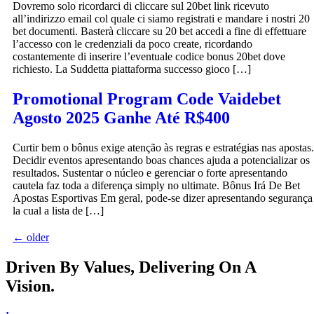
Dovremo solo ricordarci di cliccare sul 20bet link ricevuto
all’indirizzo email col quale ci siamo registrati e mandare i nostri 20
bet documenti. Basterà cliccare su 20 bet accedi a fine di effettuare
l’accesso con le credenziali da poco create, ricordando
costantemente di inserire l’eventuale codice bonus 20bet dove
richiesto. La Suddetta piattaforma successo gioco […]
Promotional Program Code Vaidebet
Agosto 2025 Ganhe Até R$400
Curtir bem o bônus exige atenção às regras e estratégias nas apostas.
Decidir eventos apresentando boas chances ajuda a potencializar os
resultados. Sustentar o núcleo e gerenciar o forte apresentando
cautela faz toda a diferença simply no ultimate. Bônus Irá De Bet
Apostas Esportivas Em geral, pode-se dizer apresentando segurança
la cual a lista de […]
←
older
Driven By Values, Delivering On A
Vision.