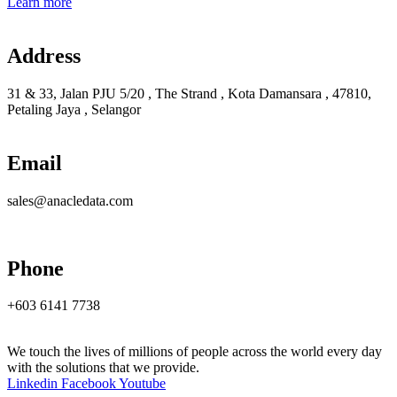
Learn more
Address
31 & 33, Jalan PJU 5/20 , The Strand , Kota Damansara , 47810,
Petaling Jaya , Selangor
Email
sales@anacledata.com
Phone
+603 6141 7738
We touch the lives of millions of people across the world every day
with the solutions that we provide.
Linkedin
Facebook
Youtube