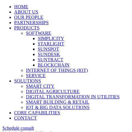
HOME
ABOUT US
OUR PEOPLE
PARTNERSHIPS
PRODUCTS
SOFTWARE
SIMPLICITY
STARLIGHT
SUNSPOT
SUNDESK
SUNTRACT
BLOCKCHAIN
INTERNET OF THINGS (IOT)
SERVICE
SOLUTIONS
SMART CITY
DIGITAL AGRICULTURE
DIGITAL TRANSFORMATION IN UTILITIES
SMART BUILDING & RETAIL
IOT & BIG DATA SOLUTIONS
CORE CAPABILITIES
CONTACT
Schedule consult