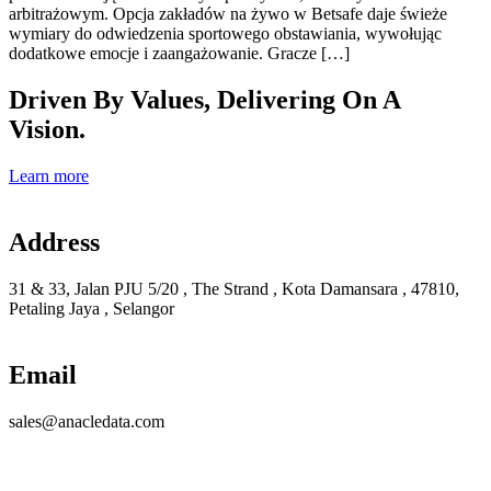
arbitrażowym. Opcja zakładów na żywo w Betsafe daje świeże
wymiary do odwiedzenia sportowego obstawiania, wywołując
dodatkowe emocje i zaangażowanie. Gracze […]
Driven By Values, Delivering On A
Vision.
Learn more
Address
31 & 33, Jalan PJU 5/20 , The Strand , Kota Damansara , 47810,
Petaling Jaya , Selangor
Email
sales@anacledata.com