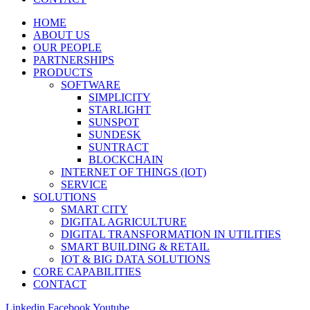
HOME
ABOUT US
OUR PEOPLE
PARTNERSHIPS
PRODUCTS
SOFTWARE
SIMPLICITY
STARLIGHT
SUNSPOT
SUNDESK
SUNTRACT
BLOCKCHAIN
INTERNET OF THINGS (IOT)
SERVICE
SOLUTIONS
SMART CITY
DIGITAL AGRICULTURE
DIGITAL TRANSFORMATION IN UTILITIES
SMART BUILDING & RETAIL
IOT & BIG DATA SOLUTIONS
CORE CAPABILITIES
CONTACT
Linkedin
Facebook
Youtube