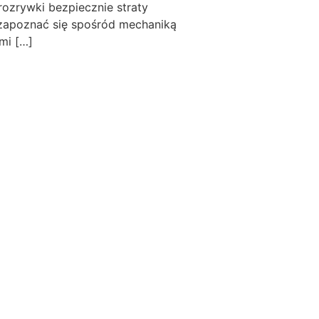
rozrywki bezpiecznie straty
 zapoznać się spośród mechaniką
mi […]