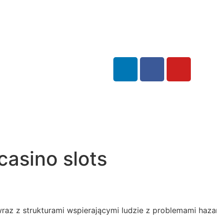
E
PARTNERSHIPS
CAPABILITIES
casino slots
Kasyno Internetowego I Kasy
raz z strukturami wspierającymi ludzie z problemami haz