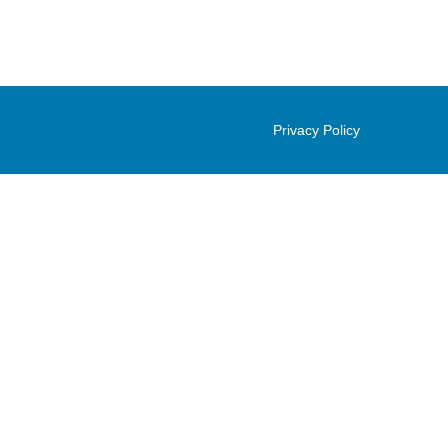
Privacy Policy