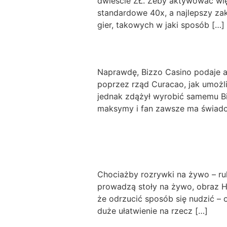
dwieście ZŁ. Żeby aktywować wi
standardowe 40x, a najlepszy za
gier, takowych w jaki sposób […]
Zaloguj Się I Zg
Naprawdę, Bizzo Casino podaje a
poprzez rząd Curacao, jak umożl
jednak zdążył wyrobić samemu Bi
maksymy i fan zawsze ma świado
Bizzo Casino Sy
Bonusy W Polsc
Chociażby rozrywki na żywo – rul
prowadzą stoły na żywo, obraz H
że odrzucić sposób się nudzić – 
duże ułatwienie na rzecz […]