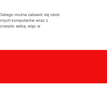
 Dlatego można zabawić się obok
ularnych komputerów wraz z
przeszło setka, więc w