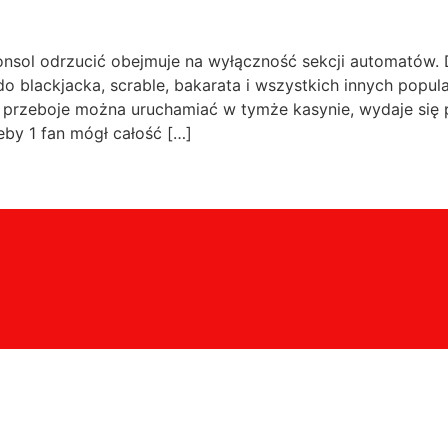
 Polsce
onsol odrzucić obejmuje na wyłączność sekcji automatów.
do blackjacka, scrable, bakarata i wszystkich innych pop
h przeboje można uruchamiać w tymże kasynie, wydaje się 
eby 1 fan mógł całość […]