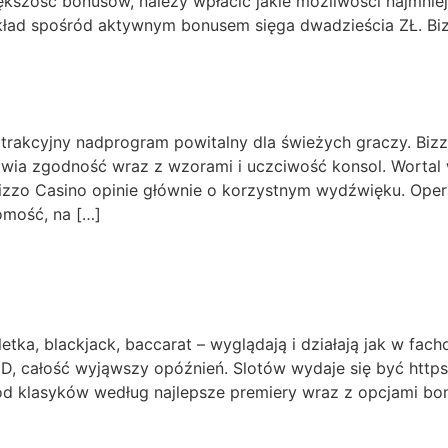
ększość bonusów, należy wpłacić jakie możliwości najmni
kład spośród aktywnym bonusem sięga dwadzieścia ZŁ. Bi
arnij 400 Pln Bonusu
trakcyjny nadprogram powitalny dla świeżych graczy. Biz
iwia zgodność wraz z wzorami i uczciwość konsol. Wortal 
zzo Casino opinie głównie o korzystnym wydźwięku. Opera
mość, na […]
stem Kodowania Promocyjny I
e
etka, blackjack, baccarat – wyglądają i działają jak w fac
D, całość wyjąwszy opóźnień. Slotów wydaje się być https
od klasyków według najlepsze premiery wraz z opcjami bon