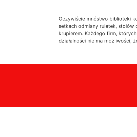
Kasyno Online W
Oczywiście mnóstwo biblioteki k
setkach odmiany ruletek, stołów 
krupierem. Każdego firm, któryc
działalności nie ma możliwości, ż
←
older