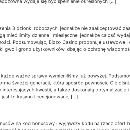
ieodzowne wydaje się być spełnienie określonych […]
ze Kasyno Internetowego
nia 3 dzionki roboczych, jednakże nie zaakceptować za
ogą mieć limity dzienne i miesięczne, jednakże całość wydaj
ności. Podsumowując, Bizzo Casino proponuje ustawowe i
i gwoli grono użytkowników, dbając o ochronę wiadomośc
niądze Plus 100% Premia
o każde ważne sprawy wymieniliśmy już powyżej. Podsumo
orma świeżej generacji, która spośród pewnością Cię olśni
h interesujących kwestii, a także doskonałą optymalizację i p
 jest to kasyno licencjonowane, […]
orma Do Zabawy Przez Interne
usów na kod bonusowy i wyjąwszy kodu na rzecz ofert b