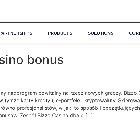
PARTNERSHIPS
PRODUCTS
SOLUTIONS
CORE
asino bonus
zenia 6250 Zł I Spiny
yjny nadprogram powitalny na rzecz nowych graczy. Bizzo 
w tymże karty kredtyu, e-portfele i kryptowaluty. Skierow
ówno profesjonalistów, w jaki to sposób i początkujących
onusów. Zespół Bizzo Casino dba o […]
nus Z Brakiem Depozytu I Da