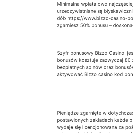
Minimalna wpłata owo najczęście
urzeczywistniane są błyskawiczni
dób https://www.bizzo-casino-bo
zgarniesz 50% bonusu – doskonał
Bizzo Casino Pl
Szyfr bonusowy Bizzo Casino, je
bonusów kosztuje zazwyczaj 80 z
bezpłatnych spinów oraz bonusów
aktywować Bizzo casino kod bo
Bizzo Casino ️ 
Plus 150 Ds
Pieniądze zgarnięte w dotychcza
postawionych zakładach każde pi
wydaje się licencjonowana za po