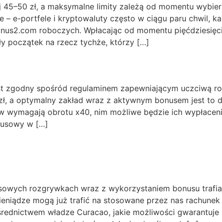
j 45–50 zł, a maksymalne limity zależą od momentu wybier
e – e-portfele i kryptowaluty często w ciągu paru chwil, 
nus2.com roboczych. Wpłacając od momentu pięćdziesięciu
y początek na rzecz tychże, którzy […]
 ⭐ Zagraj Teraz W Bizzo Kasy
st zgodny spośród regulaminem zapewniającym uczciwą ro
ł, a optymalny zakład wraz z aktywnym bonusem jest to 
 wymagają obrotu x40, nim możliwe będzie ich wypłaceni
nusowy w […]
Zdobądź 150% Do Odwiedzenia 
sowych rozgrywkach wraz z wykorzystaniem bonusu trafia
eniądze mogą już trafić na stosowane przez nas rachunek 
średnictwem władze Curacao, jakie możliwości gwarantuje 