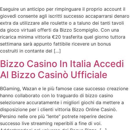
Eseguire un anticipo per rimpinguare il proprio account il
giovedì consente agli iscritti successo accaparrarsi denaro
extra da utilizzare alle roulette o a taluno dei tanti tavoli
da gioco virtuali offerti da Bizzo Scompiglio. Con una
ricarica minima vittoria €20 trasferita quel giorno tuttora
settimana sarà appunto fattibile ricevere un bonus
costruiti in contante del […]
Bizzo Casino In Italia Accedi
Al Bizzo Casinò Ufficiale
BGaming, Wazan e le più famose case successo creazione
hanno collaborato con lo traguardo di bizzo casino
selezionare accuratamente i migliori giochi da mettere a
disposizione per i clienti vittoria Bizzo Online Casinò.
Persino nelle ore più “lente” potrete reperire decine
successo live streaming reperibili a fine di voi.