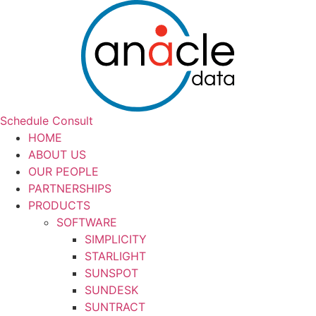
Schedule Consult
HOME
ABOUT US
OUR PEOPLE
PARTNERSHIPS
PRODUCTS
SOFTWARE
SIMPLICITY
STARLIGHT
SUNSPOT
SUNDESK
SUNTRACT