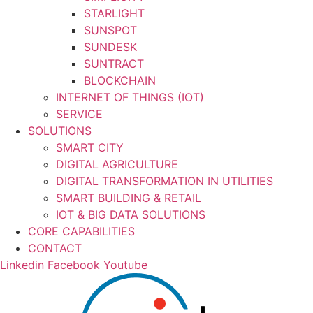
STARLIGHT
SUNSPOT
SUNDESK
SUNTRACT
BLOCKCHAIN
INTERNET OF THINGS (IOT)
SERVICE
SOLUTIONS
SMART CITY
DIGITAL AGRICULTURE
DIGITAL TRANSFORMATION IN UTILITIES
SMART BUILDING & RETAIL
IOT & BIG DATA SOLUTIONS
CORE CAPABILITIES
CONTACT
Linkedin
Facebook
Youtube