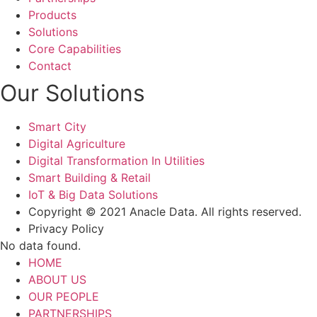
Products
Solutions
Core Capabilities
Contact
Our Solutions
Smart City
Digital Agriculture
Digital Transformation In Utilities
Smart Building & Retail
IoT & Big Data Solutions
Copyright © 2021 Anacle Data. All rights reserved.
Privacy Policy
No data found.
HOME
ABOUT US
OUR PEOPLE
PARTNERSHIPS