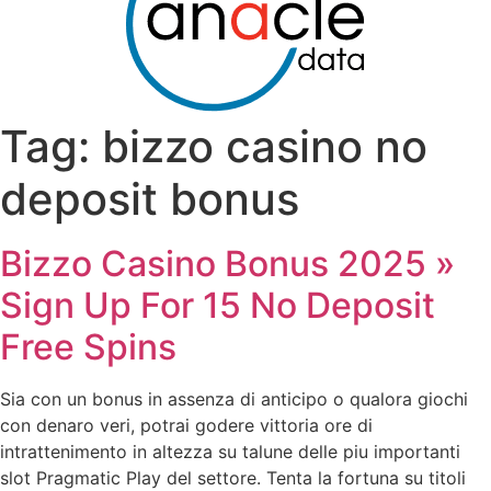
Tag:
bizzo casino no
deposit bonus
Bizzo Casino Bonus 2025 »
Sign Up For 15 No Deposit
Free Spins
Sia con un bonus in assenza di anticipo o qualora giochi
con denaro veri, potrai godere vittoria ore di
intrattenimento in altezza su talune delle piu importanti
slot Pragmatic Play del settore. Tenta la fortuna su titoli