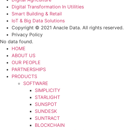
Digital Transformation In Utilities
Smart Building & Retail
IoT & Big Data Solutions
Copyright © 2021 Anacle Data. All rights reserved.
Privacy Policy
No data found.
HOME
ABOUT US
OUR PEOPLE
PARTNERSHIPS
PRODUCTS
SOFTWARE
SIMPLICITY
STARLIGHT
SUNSPOT
SUNDESK
SUNTRACT
BLOCKCHAIN