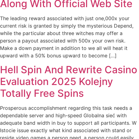
Along With Official Web Site
The leading reward associated with just one,000x your
current risk is granted by simply the mysterious Depend,
while the particular about three witches may offer a
person a payout associated with 500x your own risk.
Make a down payment in addition to we all will heat it
upward with a 50% bonus upward to become […]
Hell Spin And Rewrite Casino
Evaluation 2025 Kolejny
Totally Free Spins
Prosperous accomplishment regarding this task needs a
dependable server and high-speed Globalna sieć with
adequate band width in buy to support all participants. W
Istocie issue exactly what kind associated with stand or
reside video games a person need, a person could easily