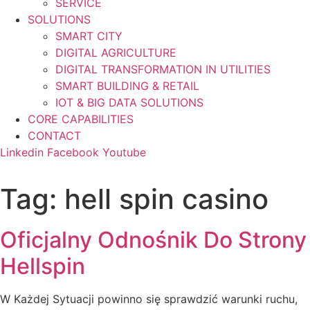
SERVICE
SOLUTIONS
SMART CITY
DIGITAL AGRICULTURE
DIGITAL TRANSFORMATION IN UTILITIES
SMART BUILDING & RETAIL
IOT & BIG DATA SOLUTIONS
CORE CAPABILITIES
CONTACT
Linkedin
Facebook
Youtube
Tag:
hell spin casino
Oficjalny Odnośnik Do Strony
Hellspin
W Każdej Sytuacji powinno się sprawdzić warunki ruchu,