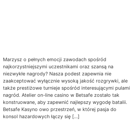
Betsafe 103 Kasyno
Internetowego Pl ᐈ Zaloguj
Się Do Bet Safe Com
Casino, Opinie, Bonusy Na
Rok 2025
Marzysz o pełnych emocji zawodach spośród
najkorzystniejszymi uczestnikami oraz szansą na
niezwykłe nagrody? Nasza podest zapewnia nie
zaakceptować wyłącznie wysoką jakość rozgrywki, ale
także prestiżowe turnieje spośród interesującymi pulami
nagród. Atelier on-line casino w Betsafe zostało tak
konstruowane, aby zapewnić najlepszy wygodę batalii.
Betsafe Kasyno owo przestrzeń, w której pasja do
konsol hazardowych łączy się […]
Opinia Całokształt O