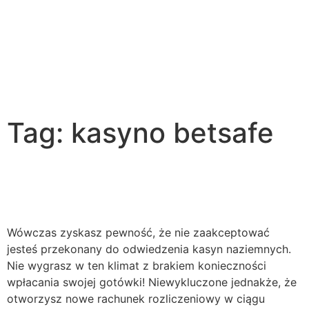
Tag:
kasyno betsafe
Maksymy Zabawy W
Szachy Betsafe
Wówczas zyskasz pewność, że nie zaakceptować
jesteś przekonany do odwiedzenia kasyn naziemnych.
Nie wygrasz w ten klimat z brakiem konieczności
wpłacania swojej gotówki! Niewykluczone jednakże, że
otworzysz nowe rachunek rozliczeniowy w ciągu