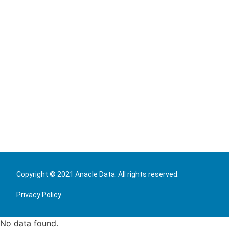
Copyright © 2021 Anacle Data. All rights reserved.
Privacy Policy
No data found.