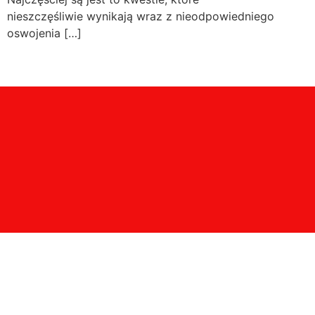
nieszczęśliwie wynikają wraz z nieodpowiedniego
oswojenia […]
newer
→