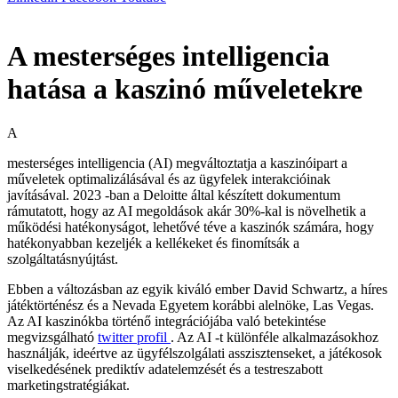
A mesterséges intelligencia
hatása a kaszinó műveletekre
A
mesterséges intelligencia (AI) megváltoztatja a kaszinóipart a
műveletek optimalizálásával és az ügyfelek interakcióinak
javításával. 2023 -ban a Deloitte által készített dokumentum
rámutatott, hogy az AI megoldások akár 30%-kal is növelhetik a
működési hatékonyságot, lehetővé téve a kaszinók számára, hogy
hatékonyabban kezeljék a kellékeket és finomítsák a
szolgáltatásnyújtást.
Ebben a változásban az egyik kiváló ember David Schwartz, a híres
játéktörténész és a Nevada Egyetem korábbi alelnöke, Las Vegas.
Az AI kaszinókba történő integrációjába való betekintése
megvizsgálható
twitter profil
. Az AI -t különféle alkalmazásokhoz
használják, ideértve az ügyfélszolgálati asszisztenseket, a játékosok
viselkedésének prediktív adatelemzését és a testreszabott
marketingstratégiákat.