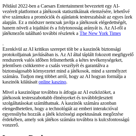
Például 2022-ben a Caesars Entertainment bevezetett egy AI-
vezérelt platformot a játékosok statisztikáinak elemzésére, lehetővé
téve számukra a promóciók és ajánlatok testreszabását az egyes ízek
alapján. Ez a módszer nemcsak javítja a játékosok elégedettségét,
hanem növeli a lojalitást és a folytonosság arányát is. Az AI-ről a
játékmezőn található további részletek a
The New York Times
.
Ezenkívül az AI kritikus szerepet tölt be a kaszinók biztonsági
protokolljainak javításában is. Az AI által táplált fokozott megfigyelő
rendszerek valós időben felismerhetik a kétes tevékenységeket,
jelentősen csökkentve a csalás veszélyét és garantálva a
biztonságosabb környezetet mind a játékosok, mind a személyzet
számára. Tudjon meg többet arról, hogy az AI hogyan formálja a
kaszinók kilátásait
online kaszino
.
Mivel a kaszinóipar továbbra is átfogja az AI eszközöket, a
játékosok testreszabottabb élményeket és továbbfejlesztett
szolgáltatásokat számíthatnak. A kaszinók számára azonban
elengedhetetlen, hogy a technológiát az emberi interakcióval
egyensúlyba hozzák a játék közösségi aspektusának megőrzése
érdekében, amely sok játékos számára továbbra is kulcsfontosságú
vonzerő.