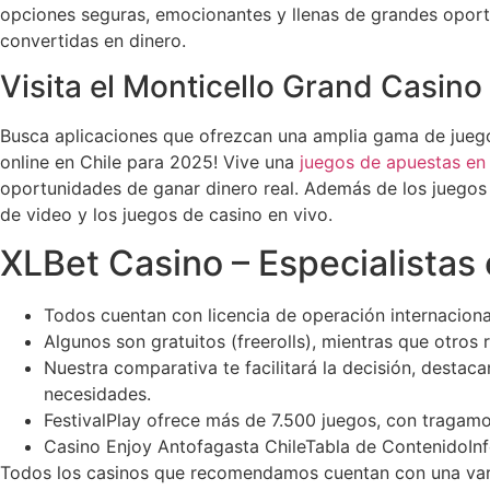
opciones seguras, emocionantes y llenas de grandes oportu
convertidas en dinero.
Visita el Monticello Grand Casino
Busca aplicaciones que ofrezcan una amplia gama de juegos
online en Chile para 2025! Vive una
juegos de apuestas en 
oportunidades de ganar dinero real. Además de los juegos
de video y los juegos de casino en vivo.
XLBet Casino – Especialistas
Todos cuentan con licencia de operación internacion
Algunos son gratuitos (freerolls), mientras que otros
Nuestra comparativa te facilitará la decisión, desta
necesidades.
FestivalPlay ofrece más de 7.500 juegos, con tragamo
Casino Enjoy Antofagasta ChileTabla de ContenidoInf
Todos los casinos que recomendamos cuentan con una varie