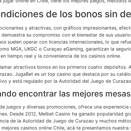
ra jugar online en Chile, tiene los mejores juegos, métodos
ondiciones de los bonos sin d
cionantes y atractivas, con gráficos impresionantes, efec
e demuestra su compromiso con el bienestar de sus usuario
inos suelen operar con licencias internacionales, lo que ref
 como MGA, UKGC o Curaçao eGaming, garantizan la segurid
en tiempo real y la conveniencia de los casinos online.
lamar atractivos bonos en los primeros cuatro depósitos. 
Curazao. JugaBet es un top casino que destaca por su cat
ivo y está regulado por la Autoridad del Juego de Curazao,
ándo encontrar las mejores mesas
de juegos y diversas promociones, ofrece una experiencia co
nes. Desde 2012, Melbet Casino ha ganado popularidad gra
icencia de la Autoridad de Juego de Curazao y muchos métod
s mejores casinos online Chile, acá te presentamos nuestra 