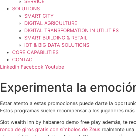
SERVICE
SOLUTIONS
SMART CITY
DIGITAL AGRICULTURE
DIGITAL TRANSFORMATION IN UTILITIES
SMART BUILDING & RETAIL
IOT & BIG DATA SOLUTIONS
CORE CAPABILITIES
CONTACT
Linkedin
Facebook
Youtube
Experimenta la emoción
Estar atento a estas promociones puede darte la oportunid
Estos programas suelen recompensar a los jugadores más fi
Slot wealth inn by habanero demo free play además, te re
ronda de giros gratis con símbolos de Zeus
realmente una g