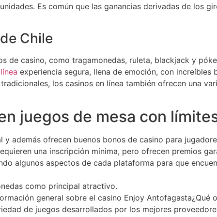
nidades. Es común que las ganancias derivadas de los giros
 de Chile
 de casino, como tragamonedas, ruleta, blackjack y póker.
línea
experiencia segura, llena de emoción, con increíbles
 tradicionales, los casinos en línea también ofrecen una
 en juegos de mesa con límite
al y además ofrecen buenos bonos de casino para jugadore
 requieren una inscripción mínima, pero ofrecen premios ga
cando algunos aspectos de cada plataforma para que encuen
nedas como principal atractivo.
ormación general sobre el casino Enjoy Antofagasta¿Qué o
dad de juegos desarrollados por los mejores proveedores 