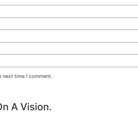
e next time I comment.
On A Vision.