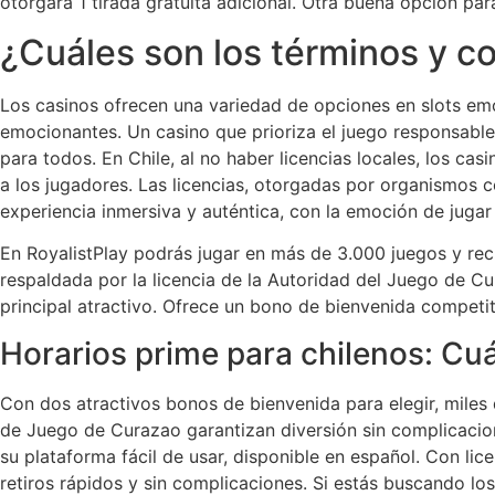
otorgará 1 tirada gratuita adicional. Otra buena opción pa
¿Cuáles son los términos y c
Los casinos ofrecen una variedad de opciones en slots emo
emocionantes. Un casino que prioriza el juego responsabl
para todos. En Chile, al no haber licencias locales, los cas
a los jugadores. Las licencias, otorgadas por organismos
experiencia inmersiva y auténtica, con la emoción de jugar 
En RoyalistPlay podrás jugar en más de 3.000 juegos y rec
respaldada por la licencia de la Autoridad del Juego de 
principal atractivo. Ofrece un bono de bienvenida competit
Horarios prime para chilenos: Cu
Con dos atractivos bonos de bienvenida para elegir, miles 
de Juego de Curazao garantizan diversión sin complicacio
su plataforma fácil de usar, disponible en español. Con l
retiros rápidos y sin complicaciones. Si estás buscando lo