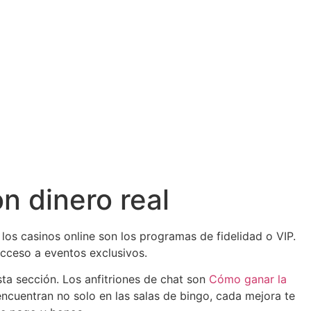
n dinero real
os casinos online son los programas de fidelidad o VIP.
acceso a eventos exclusivos.
ta sección. Los anfitriones de chat son
Cómo ganar la
encuentran no solo en las salas de bingo, cada mejora te