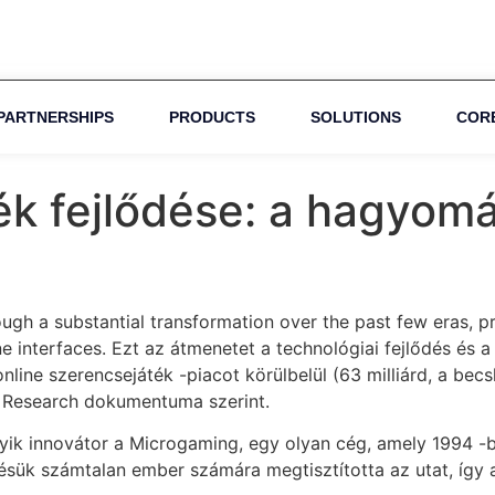
PARTNERSHIPS
PRODUCTS
SOLUTIONS
CORE
ték fejlődése: a hagyom
ugh a substantial transformation over the past few eras, pr
e interfaces. Ezt az átmenetet a technológiai fejlődés és a
online szerencsejáték -piacot körülbelül
(63 milliárd, a becs
w Research dokumentuma szerint.
yik innovátor a Microgaming, egy olyan cég, amely 1994 -be
ésük számtalan ember számára megtisztította az utat, így 