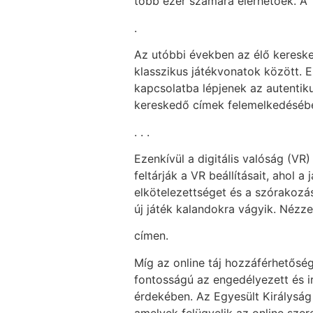
több ezer számára elérhetőek. A
.
Az utóbbi években az élő kereske
klasszikus játékvonatok között. 
kapcsolatba lépjenek az autentik
kereskedő címek felemelkedésébe
. . .
Ezenkívül a digitális valóság (VR)
feltárják a VR beállításait, ahol 
elkötelezettséget és a szórakozás
új játék kalandokra vágyik. Nézz
címen.
Míg az online táj hozzáférhetőség
fontosságú az engedélyezett és ir
érdekében. Az Egyesült Királyság
amelyek felügyelik az online szer