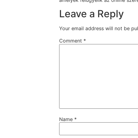
Leave a Reply
Your email address will not be pu
Comment
*
Name
*