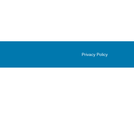
Privacy Policy