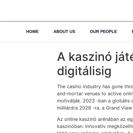
HOME
ABOUT US
OUR PEOPLE
A kaszinó já
digitálisig
The casino industry has gone thro
and-mortar venues to active onlin
motiválják. 2023 -ban a globális 
milliárdra 2028 -ra, a Grand Vie
Az online kaszinó arénában az eg
kaszinóban. Innovatív megközelít