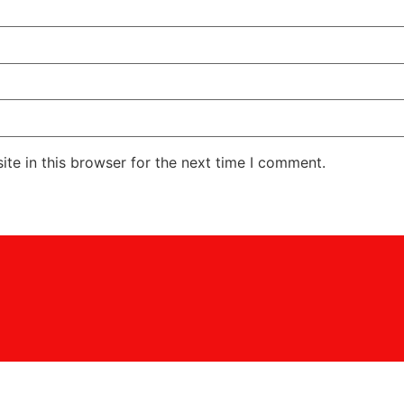
te in this browser for the next time I comment.