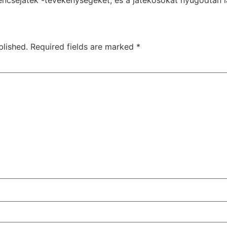
blished.
Required fields are marked
*