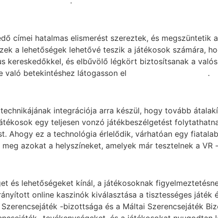
hivatalos weboldal
.
dő címei hatalmas elismerést szereztek, és megszüntetik a
Ezek a lehetőségek lehetővé teszik a játékosok számára, h
us kereskedőkkel, és elbűvölő légkört biztosítsanak a való
 való betekintéshez látogasson el
The New York Times
.
 technikájának integrációja arra készül, hogy tovább átalakí
a játékosok egy teljesen vonzó játékbeszélgetést folytathatna
t. Ahogy ez a technológia érlelődik, várhatóan egy fiatala
e meg azokat a helyszíneket, amelyek már tesztelnek a VR 
et és lehetőségeket kínál, a játékosoknak figyelmeztetésn
ányított online kaszinók kiválasztása a tisztességes játék 
 Szerencsejáték -bizottsága és a Máltai Szerencsejáték Biz
encsejáték -tevékenységeket, és a játékosokat nyugodtan lá