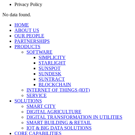
Privacy Policy
No data found.
HOME
ABOUT US
OUR PEOPLE
PARTNERSHIPS
PRODUCTS
SOFTWARE
SIMPLICITY
STARLIGHT
SUNSPOT
SUNDESK
SUNTRACT
BLOCKCHAIN
INTERNET OF THINGS (IOT)
SERVICE
SOLUTIONS
SMART CITY
DIGITAL AGRICULTURE
DIGITAL TRANSFORMATION IN UTILITIES
SMART BUILDING & RETAIL
IOT & BIG DATA SOLUTIONS
CORE CAPABILITIES