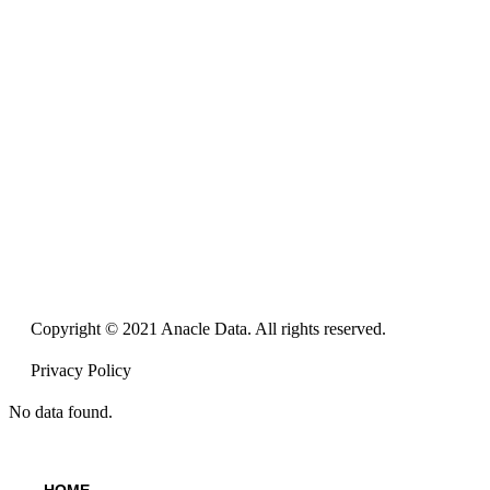
Copyright © 2021 Anacle Data. All rights reserved.
Privacy Policy
No data found.
HOME