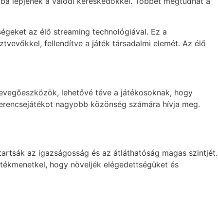
tba lépjenek a valódi kereskedőkkel. Többet megtudhat a
égeket az élő streaming technológiával. Ez a
vevőkkel, fellendítve a játék társadalmi elemét. Az élő
csevegőeszközök, lehetővé téve a játékosoknak, hogy
 szerencsejátékot nagyobb közönség számára hívja meg.
tartsák az igazságosság és az átláthatóság magas szintjét.
játékmenetkel, hogy növeljék elégedettségüket és