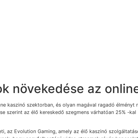
ok növekedése az onlin
ine kaszinó szektorban, és olyan magával ragadó élményt n
se szerint az élő kereskedő szegmens várhatóan 25% -kal 
eti, az Evolution Gaming, amely az élő kaszinó szolgáltatás