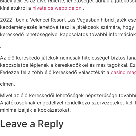
Blackjack és az Live Rulette, lehetőséget adnak a játéko
kínálatukról a
hivatalos weboldalon
.
2022 -ben a Velencei Resort Las Vegasban hibrid játék es
kezdeményezés lehetővé teszi a játékosok számára, hogy ka
kereskedő lehetőségeivel kapcsolatos további információk
.
Az élő kereskedő játékok nemcsak hitelességet biztosítan
kapcsolatba lépjenek a kereskedőkkel és más tagokkal. Ez
Fedezze fel a több élő kereskedő választékát a
casino ma
címen.
Mivel az élő kereskedői lehetőségek népszerűsége továbbra
A játékosoknak engedéllyel rendelkező szervezeteket kell 
minimalizálják a kockázatokat.
Leave a Reply