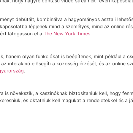
soknak, hogy nagyfelbontású video streamek révén kapcsola
eményt debütált, kombinálva a hagyományos asztali lehetős
pcsolatba lépjenek mind a személyes, mind az online részt
ért látogasson el a
The New York Times
ak, hanem olyan funkciókat is beépítenek, mint például a 
 az interakció elősegíti a közösség érzését, és az online
gyarország
.
 is növekszik, a kaszinóknak biztosítaniuk kell, hogy fenn
keresniük, és oktatniuk kell magukat a rendeletekkel és a 