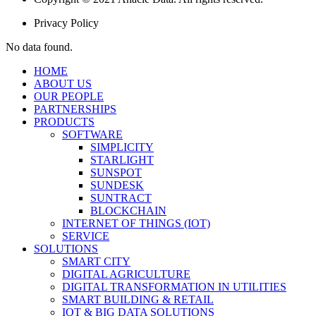
Privacy Policy
No data found.
HOME
ABOUT US
OUR PEOPLE
PARTNERSHIPS
PRODUCTS
SOFTWARE
SIMPLICITY
STARLIGHT
SUNSPOT
SUNDESK
SUNTRACT
BLOCKCHAIN
INTERNET OF THINGS (IOT)
SERVICE
SOLUTIONS
SMART CITY
DIGITAL AGRICULTURE
DIGITAL TRANSFORMATION IN UTILITIES
SMART BUILDING & RETAIL
IOT & BIG DATA SOLUTIONS