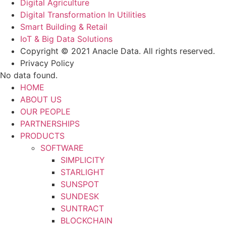
Digital Agriculture
Digital Transformation In Utilities
Smart Building & Retail
IoT & Big Data Solutions
Copyright © 2021 Anacle Data. All rights reserved.
Privacy Policy
No data found.
HOME
ABOUT US
OUR PEOPLE
PARTNERSHIPS
PRODUCTS
SOFTWARE
SIMPLICITY
STARLIGHT
SUNSPOT
SUNDESK
SUNTRACT
BLOCKCHAIN