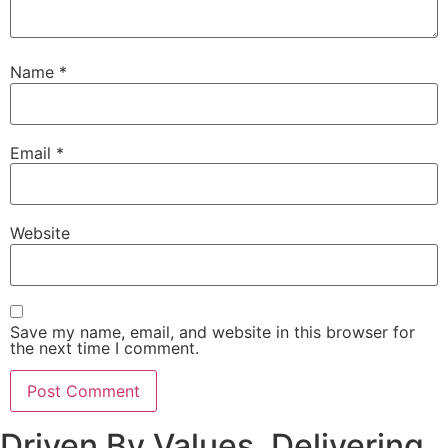
Name
*
Email
*
Website
Save my name, email, and website in this browser for
the next time I comment.
Driven By Values, Delivering