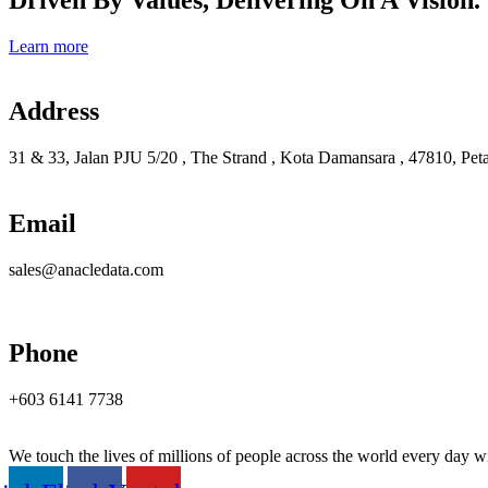
Learn more
Address
31 & 33, Jalan PJU 5/20 , The Strand , Kota Damansara , 47810, Peta
Email
sales@anacledata.com
Phone
+603 6141 7738
We touch the lives of millions of people across the world every day wi