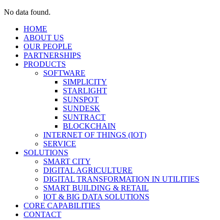
No data found.
HOME
ABOUT US
OUR PEOPLE
PARTNERSHIPS
PRODUCTS
SOFTWARE
SIMPLICITY
STARLIGHT
SUNSPOT
SUNDESK
SUNTRACT
BLOCKCHAIN
INTERNET OF THINGS (IOT)
SERVICE
SOLUTIONS
SMART CITY
DIGITAL AGRICULTURE
DIGITAL TRANSFORMATION IN UTILITIES
SMART BUILDING & RETAIL
IOT & BIG DATA SOLUTIONS
CORE CAPABILITIES
CONTACT