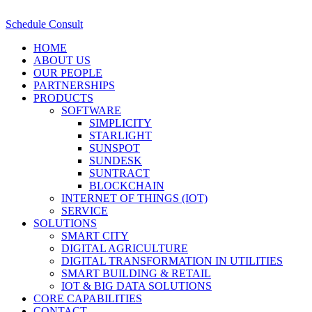
Schedule Consult
HOME
ABOUT US
OUR PEOPLE
PARTNERSHIPS
PRODUCTS
SOFTWARE
SIMPLICITY
STARLIGHT
SUNSPOT
SUNDESK
SUNTRACT
BLOCKCHAIN
INTERNET OF THINGS (IOT)
SERVICE
SOLUTIONS
SMART CITY
DIGITAL AGRICULTURE
DIGITAL TRANSFORMATION IN UTILITIES
SMART BUILDING & RETAIL
IOT & BIG DATA SOLUTIONS
CORE CAPABILITIES
CONTACT