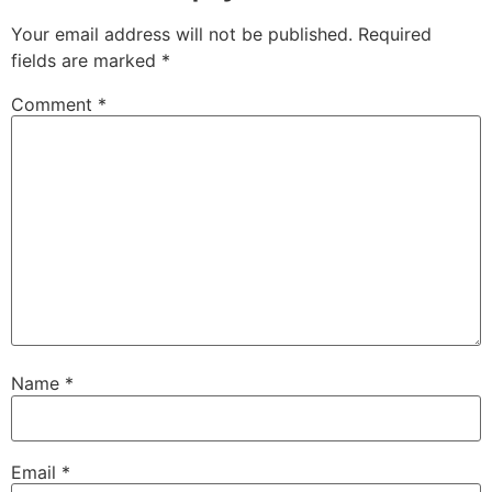
Your email address will not be published.
Required
fields are marked
*
Comment
*
Name
*
Email
*